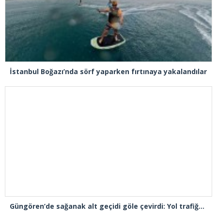
İstanbul Boğazı’nda sörf yaparken fırtınaya yakalandılar
Güngören’de sağanak alt geçidi göle çevirdi: Yol trafiğe kapatıldı