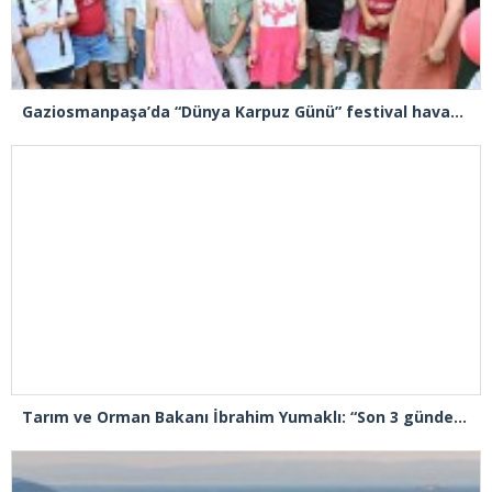
Gaziosmanpaşa’da “Dünya Karpuz Günü” festival havasında kutlandı
Tarım ve Orman Bakanı İbrahim Yumaklı: “Son 3 günde 260 yangına müdahale ettik, 258’i kontrol altına aldık”