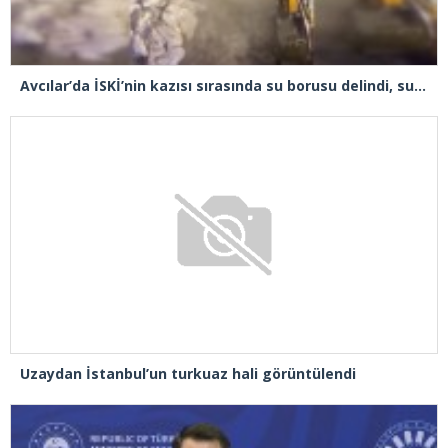
Avcılar’da İSKİ’nin kazısı sırasında su borusu delindi, su metrelerce yüksekliğe fışkırdı
Uzaydan İstanbul’un turkuaz hali görüntülendi