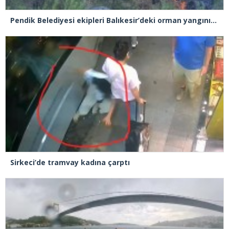
Pendik Belediyesi ekipleri Balıkesir’deki orman yangınına müdahale ediyor
Sirkeci’de tramvay kadına çarptı