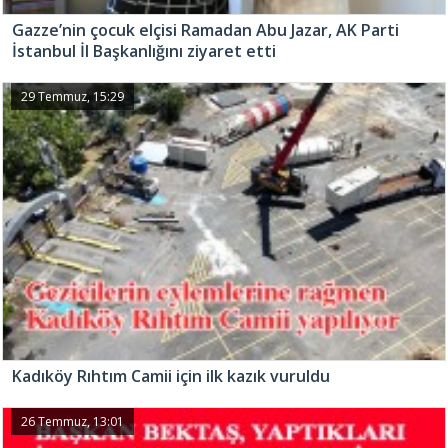
Gazze’nin çocuk elçisi Ramadan Abu Jazar, AK Parti
İstanbul İl Başkanlığını ziyaret etti
29 Temmuz, 15:29
Kadıköy Rıhtım Camii için ilk kazık vuruldu
26 Temmuz, 13:01