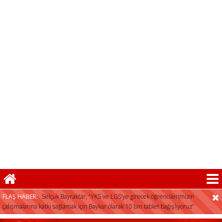
FLAŞ HABER:
Selçuk Bayraktar, “YKS ve LGS’ye girecek öğrencilerimizin
çalışmalarına katkı sağlamak için Baykar olarak 10 bin tablet bağışlıyoruz”