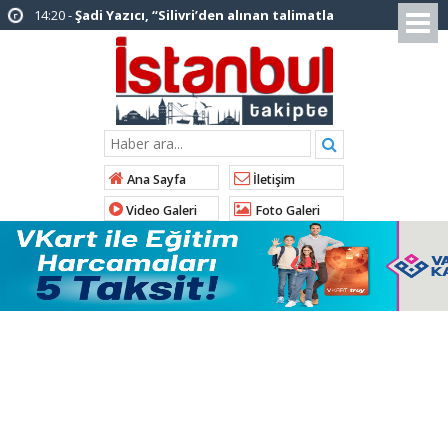
12:12 -
AK Parti’ye katılan ilçe belediye
başkanlarından İl Başkanı Özdemir’e ziyaret
01:00 -
Tuzla Belediye Başkanı Eren Ali
Bingöl’den İBB’ye tepki
12:26 -
İstanbul Emniyet Müdürlüğünden
“Gök Kubbe’de, Mavi Vatan’da, Şanlı Topraklarda:
Ana Sayfa
İletişim
İstanbul Emniyeti Her Yerde” paylaşımı
Video Galeri
Foto Galeri
19:26 -
Çekmeköy Belediye Başkanı Orhan
Çerkez AK Parti’ye katıldı
16:56 -
İstanbul’da 4 CHP’li belediye başkanı
AK Parti’ye katılıyor
14:10 -
Pendik Belediyesi ekipleri
Balıkesir’deki orman yangınına müdahale ediyor
01:04 -
Arnavutköy’de üniversite adaylarına
tercih desteği