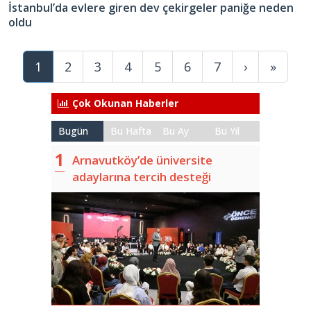
İstanbul’da evlere giren dev çekirgeler paniğe neden
oldu
1
2
3
4
5
6
7
›
»
Çok Okunan Haberler
Bugün
Bu Hafta
Bu Ay
Bu Yıl
Arnavutköy’de üniversite
adaylarına tercih desteği