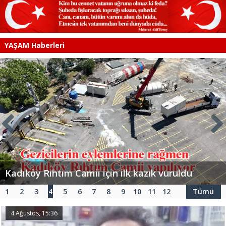
YAŞAM Haberleri
Kadıköy Rıhtım Camii için ilk kazık vuruldu
1
2
3
4
5
6
7
8
9
10
11
12
Tümü
4 Ağustos, 15:36