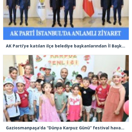
AK Parti’ye katılan ilçe belediye başkanlarından İl Başkanı Özdemir’e ziyaret
Gaziosmanpaşa’da “Dünya Karpuz Günü” festival havasında kutlandı