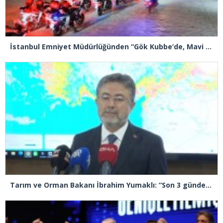
İstanbul Emniyet Müdürlüğünden “Gök Kubbe’de, Mavi Vatan’da, Şanlı Topraklarda: İstanbul Emniyeti Her Yerde” paylaşımı
Tarım ve Orman Bakanı İbrahim Yumaklı: “Son 3 günde 260 yangına müdahale ettik, 258’i kontrol altına aldık”