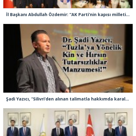
İl Başkanı Abdullah Özdemir: “AK Parti’nin kapısı milletine hizmet etmek isteyen herkese açıktır”
Şadi Yazıcı, “Silivri’den alınan talimatla hakkımda karalama kampanyası yürütülüyor”