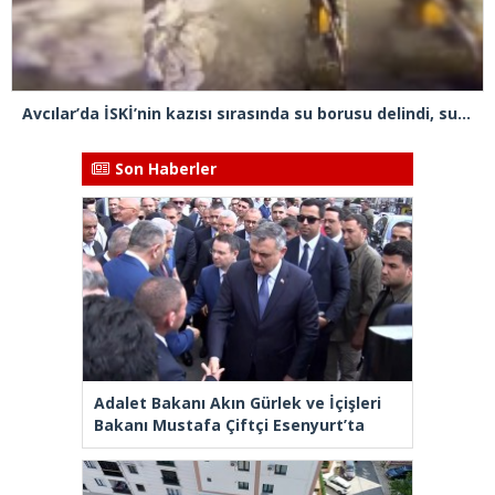
Avcılar’da İSKİ’nin kazısı sırasında su borusu delindi, su metrelerce yüksekliğe fışkırdı
Son Haberler
Adalet Bakanı Akın Gürlek ve İçişleri
Bakanı Mustafa Çiftçi Esenyurt’ta