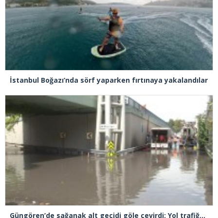
İstanbul Boğazı’nda sörf yaparken fırtınaya yakalandılar
Güngören’de sağanak alt geçidi göle çevirdi: Yol trafiğe kapatıldı