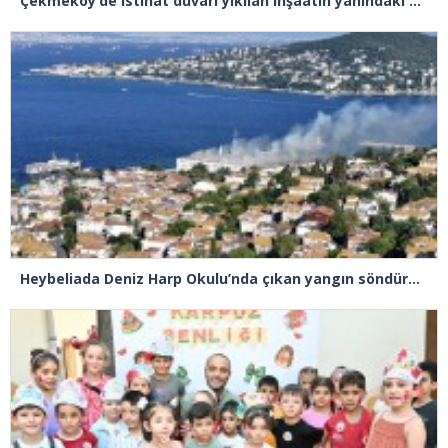
Çekmeköy’de istinat duvarı yıkılan inşaatın yanındaki 5 katlı bina boşaltıldı
Heybeliada Deniz Harp Okulu’nda çıkan yangın söndürüldü