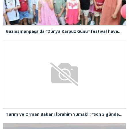
Gaziosmanpaşa’da “Dünya Karpuz Günü” festival havasında kutlandı
Tarım ve Orman Bakanı İbrahim Yumaklı: “Son 3 günde 260 yangına müdahale ettik, 258’i kontrol altına aldık”