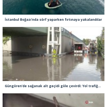
İstanbul Boğazı’nda sörf yaparken fırtınaya yakalandılar
Güngören’de sağanak alt geçidi göle çevirdi: Yol trafiğe kapatıldı