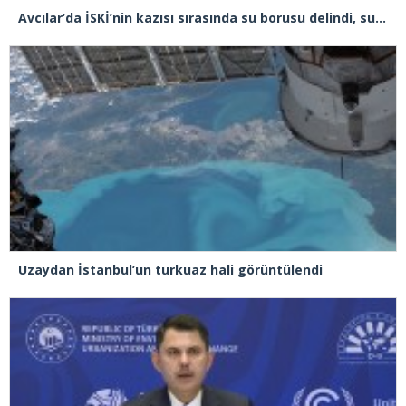
Avcılar’da İSKİ’nin kazısı sırasında su borusu delindi, su metrelerce yüksekliğe fışkırdı
Uzaydan İstanbul’un turkuaz hali görüntülendi