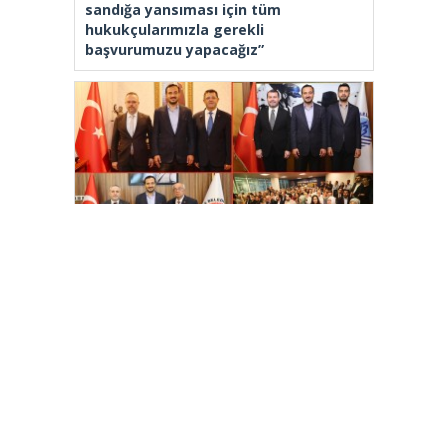
sandığa yansıması için tüm
hukukçularımızla gerekli
başvurumuzu yapacağız”
İl Başkanı Abdullah Özdemir: “AK
Parti’nin kapısı milletine hizmet
etmek isteyen herkese açıktır”