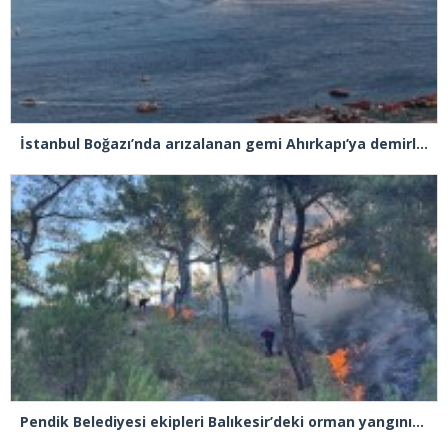
İstanbul Boğazı’nda arızalanan gemi Ahırkapı’ya demirlendi
Pendik Belediyesi ekipleri Balıkesir’deki orman yangınına müdahale ediyor