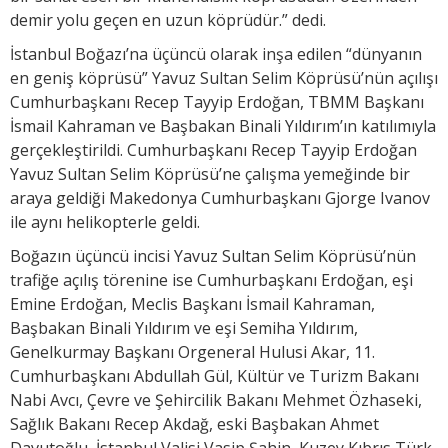
demir yolu geçen en uzun köprüdür.” dedi.
İstanbul Boğazı’na üçüncü olarak inşa edilen “dünyanın
en geniş köprüsü” Yavuz Sultan Selim Köprüsü’nün açılışı
Cumhurbaşkanı Recep Tayyip Erdoğan, TBMM Başkanı
İsmail Kahraman ve Başbakan Binali Yıldırım’ın katılımıyla
gerçekleştirildi. Cumhurbaşkanı Recep Tayyip Erdoğan
Yavuz Sultan Selim Köprüsü’ne çalışma yemeğinde bir
araya geldiği Makedonya Cumhurbaşkanı Gjorge Ivanov
ile aynı helikopterle geldi.
Boğazın üçüncü incisi Yavuz Sultan Selim Köprüsü’nün
trafiğe açılış törenine ise Cumhurbaşkanı Erdoğan, eşi
Emine Erdoğan, Meclis Başkanı İsmail Kahraman,
Başbakan Binali Yıldırım ve eşi Semiha Yıldırım,
Genelkurmay Başkanı Orgeneral Hulusi Akar, 11.
Cumhurbaşkanı Abdullah Gül, Kültür ve Turizm Bakanı
Nabi Avcı, Çevre ve Şehircilik Bakanı Mehmet Özhaseki,
Sağlık Bakanı Recep Akdağ, eski Başbakan Ahmet
Davutoğlu, İstanbul Valisi Vasip Şahin, Kuzey Kıbrıs Türk