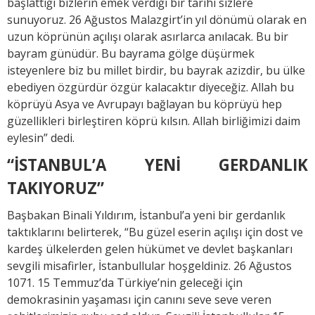
başlattığı bizlerin emek verdiği bir tarihi sizlere
sunuyoruz. 26 Ağustos Malazgirt’in yıl dönümü olarak en
uzun köprünün açılışı olarak asırlarca anılacak. Bu bir
bayram günüdür. Bu bayrama gölge düşürmek
isteyenlere biz bu millet birdir, bu bayrak azizdir, bu ülke
ebediyen özgürdür özgür kalacaktır diyeceğiz. Allah bu
köprüyü Asya ve Avrupayı bağlayan bu köprüyü hep
güzellikleri birleştiren köprü kılsın. Allah birliğimizi daim
eylesin” dedi.
“İSTANBUL’A YENİ GERDANLIK
TAKIYORUZ”
Başbakan Binali Yıldırım, İstanbul’a yeni bir gerdanlık
taktıklarını belirterek, “Bu güzel eserin açılışı için dost ve
kardeş ülkelerden gelen hükümet ve devlet başkanları
sevgili misafirler, İstanbullular hoşgeldiniz. 26 Ağustos
1071. 15 Temmuz’da Türkiye’nin geleceği için
demokrasinin yaşaması için canını seve seve veren