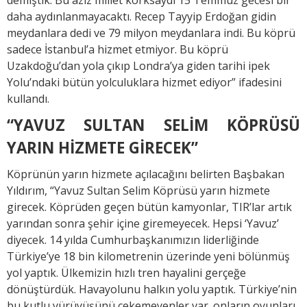
daha aydınlanmayacaktı. Recep Tayyip Erdoğan gidin
meydanlara dedi ve 79 milyon meydanlara indi. Bu köprü
sadece İstanbul’a hizmet etmiyor. Bu köprü
Uzakdoğu’dan yola çıkıp Londra’ya giden tarihi ipek
Yolu’ndaki bütün yolculuklara hizmet ediyor” ifadesini
kullandı.
“YAVUZ SULTAN SELİM KÖPRÜSÜ
YARIN HİZMETE GİRECEK”
Köprünün yarın hizmete açılacağını belirten Başbakan
Yıldırım, “Yavuz Sultan Selim Köprüsü yarın hizmete
girecek. Köprüden geçen bütün kamyonlar, TIR’lar artık
yarından sonra şehir içine giremeyecek. Hepsi ‘Yavuz’
diyecek. 14 yılda Cumhurbaşkanımızın liderliğinde
Türkiye’ye 18 bin kilometrenin üzerinde yeni bölünmüş
yol yaptık. Ülkemizin hızlı tren hayalini gerçeğe
dönüştürdük. Havayolunu halkın yolu yaptık. Türkiye’nin
bu kutlu yürüyüşünü çekemeyenler var. onların oyunları