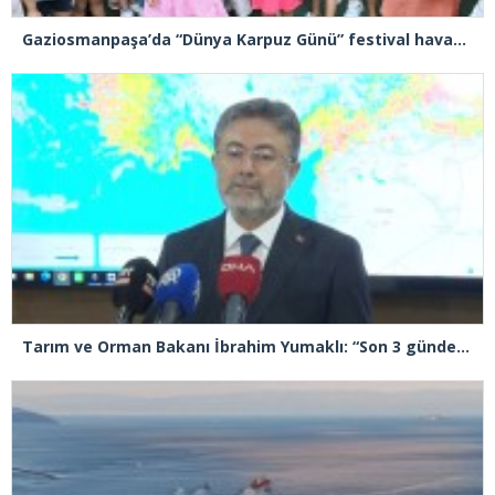
Gaziosmanpaşa’da “Dünya Karpuz Günü” festival havasında kutlandı
Tarım ve Orman Bakanı İbrahim Yumaklı: “Son 3 günde 260 yangına müdahale ettik, 258’i kontrol altına aldık”