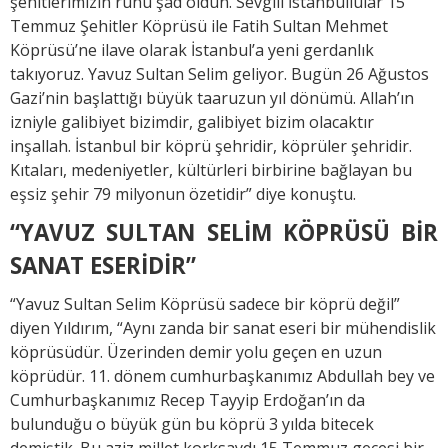
şehitlerimizin ruhu şad oldun. Sevgili İstanbullular 15
Temmuz Şehitler Köprüsü ile Fatih Sultan Mehmet
Köprüsü’ne ilave olarak İstanbul’a yeni gerdanlık
takıyoruz. Yavuz Sultan Selim geliyor. Bugün 26 Ağustos
Gazi’nin başlattığı büyük taaruzun yıl dönümü. Allah’ın
izniyle galibiyet bizimdir, galibiyet bizim olacaktır
inşallah. İstanbul bir köprü şehridir, köprüler şehridir.
Kıtaları, medeniyetler, kültürleri birbirine bağlayan bu
eşsiz şehir 79 milyonun özetidir” diye konuştu.
“YAVUZ SULTAN SELİM KÖPRÜSÜ BİR
SANAT ESERİDİR”
“Yavuz Sultan Selim Köprüsü sadece bir köprü değil”
diyen Yıldırım, “Aynı zanda bir sanat eseri bir mühendislik
köprüsüdür. Üzerinden demir yolu geçen en uzun
köprüdür. 11. dönem cumhurbaşkanımız Abdullah bey ve
Cumhurbaşkanımız Recep Tayyip Erdoğan’ın da
bulunduğu o büyük gün bu köprü 3 yılda bitecek
demiştik. Bu aziz millet korksaydı 15 Temmuz gecesi bir