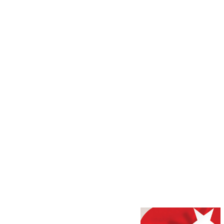
avutköy’de üniversite adaylarına
cih desteği
d_camp_2]