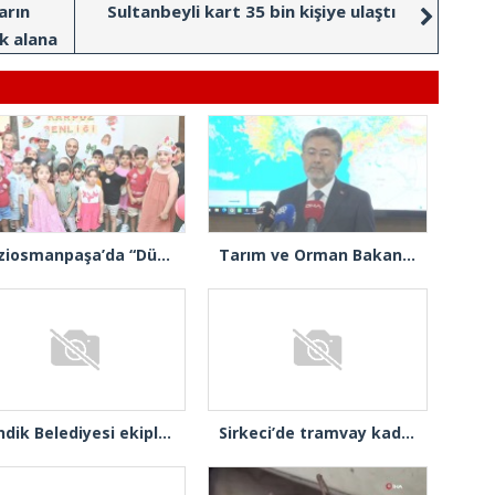
arın
Sultanbeyli kart 35 bin kişiye ulaştı
k alana
Arn
ter
Gaziosmanpaşa’da “Dünya Karpuz Günü” festival havasında kutlandı
Tarım ve Orman Bakanı İbrahim Yumaklı: “Son 3 günde 260 yangına müdahale ettik, 258’i kontrol altına aldık”
[wp_a
Pendik Belediyesi ekipleri Balıkesir’deki orman yangınına müdahale ediyor
Sirkeci’de tramvay kadına çarptı