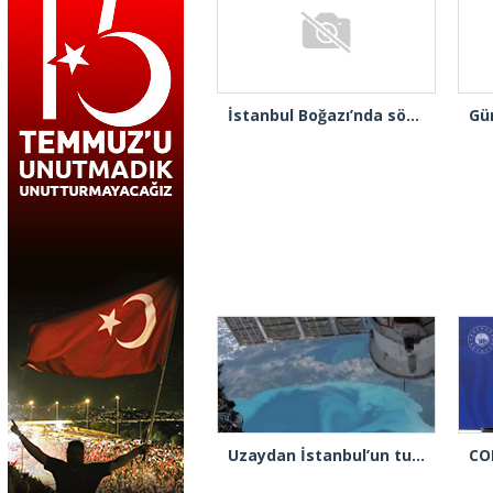
İstanbul Boğazı’nda sörf yaparken fırtınaya yakalandılar
Uzaydan İstanbul’un turkuaz hali görüntülendi