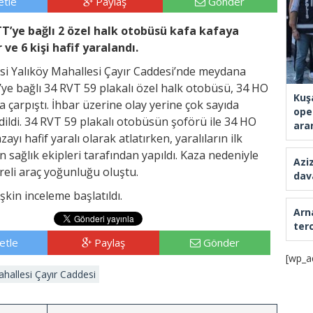
tle
Paylaş
Gönder
TT’ye bağlı 2 özel halk otobüsü kafa kafaya
 ve 6 kişi hafif yaralandı.
çesi Yalıköy Mahallesi Çayır Caddesi’nde meydana
TT’ye bağlı 34 RVT 59 plakalı özel halk otobüsü, 34 HO
Kuş
a çarpıştı. İhbar üzerine olay yerine çok sayıda
ope
 edildi. 34 RVT 59 plakalı otobüsün şoförü ile 34 HO
ara
yı hafif yaralı olarak atlatırken, yaralıların ilk
 sağlık ekipleri tarafından yapıldı. Kaza nedeniyle
üreli araç yoğunluğu oluştu.
işkin inceleme başlatıldı.
etle
Paylaş
Gönder
ahallesi Çayır Caddesi
Azi
dav