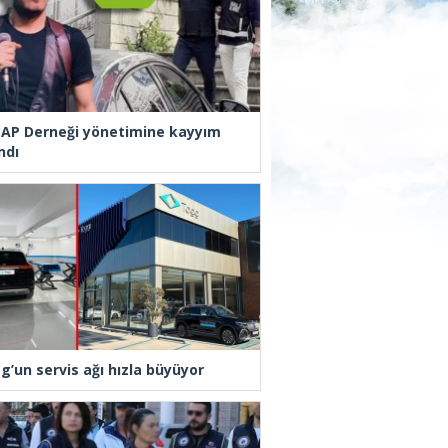
AP Derneği yönetimine kayyım
ndı
g’un servis ağı hızla büyüyor