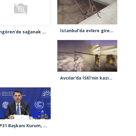
İstanbul’da evlere giren dev çekirgeler paniğe neden oldu
Güngören’de sağanak alt geçidi göle çevirdi: Yol trafiğe kapatıldı
Avcılar’da İSKİ’nin kazısı sırasında su borusu delindi, su metrelerce yüksekliğe fışkırdı
COP31 Başkanı Kurum, İstanbul’da D-8 Ülkeleri COP 31 toplantısına başkanlık etti