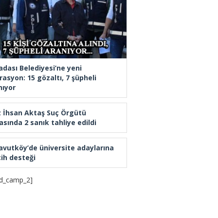
adası Belediyesi’ne yeni
rasyon: 15 gözaltı, 7 şüpheli
nıyor
z İhsan Aktaş Suç Örgütü
asında 2 sanık tahliye edildi