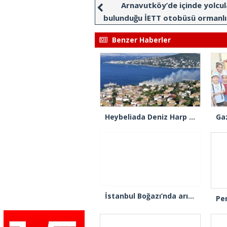
Arnavutköy’de içinde yolcul
bulunduğu İETT otobüsü ormanlı
daldı
Benzer Haberler
Heybeliada Deniz Harp Okulu’nda çıkan yangın söndürüldü
İstanbul Boğazı’nda arızalanan gemi Ahırkapı’ya demirlendi