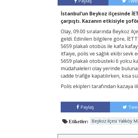
Paylaş
Twee
İstanbul’un Beykoz ilçesinde İE
çarpıştı. Kazanın etkisiyle şoför
Olay, 09.00 sıralarında Beykoz il
geldi. Edinilen bilgilere göre, İE
5659 plakalı otobüs ile kafa kafay
itfaiye, polis ve sağlık ekibi sevk
5659 plakalı otobüsteki 6 yolcu kaza
müdahaleleri olay yerinde bulunan
cadde trafiğe kapatılırken, kısa s
Polis ekipleri tarafından kazaya il
Paylaş
Twe
Beykoz ilçesi Yalıköy M
Etiketler: