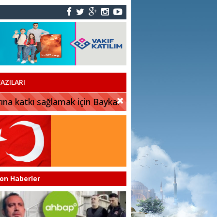
AZILARI
rına katkı sağlamak için Baykar
on Haberler