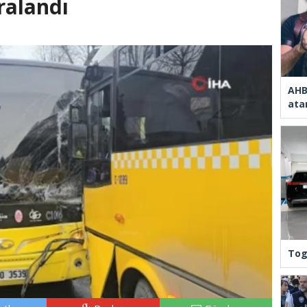
aralandı
AHB
ata
Tog