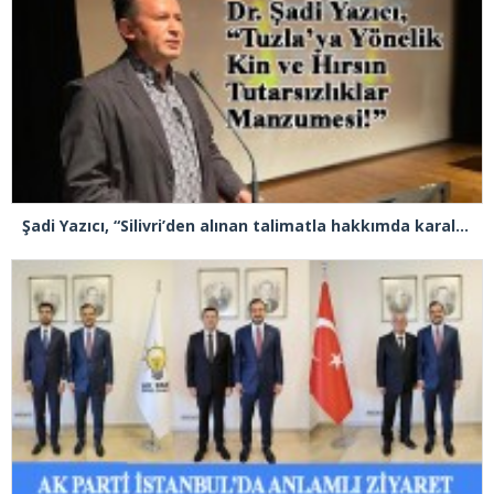
Şadi Yazıcı, “Silivri’den alınan talimatla hakkımda karalama kampanyası yürütülüyor”