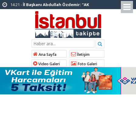
14:20 -
Şadi Yazıcı, “Silivri’den alınan talimatla
hakkımda karalama kampanyası yürütülüyor”
12:12 -
AK Parti’ye katılan ilçe belediye
başkanlarından İl Başkanı Özdemir’e ziyaret
01:00 -
Tuzla Belediye Başkanı Eren Ali
Bingöl’den İBB’ye tepki
Ana Sayfa
İletişim
12:26 -
İstanbul Emniyet Müdürlüğünden
Video Galeri
Foto Galeri
“Gök Kubbe’de, Mavi Vatan’da, Şanlı Topraklarda:
İstanbul Emniyeti Her Yerde” paylaşımı
19:26 -
Çekmeköy Belediye Başkanı Orhan
Çerkez AK Parti’ye katıldı
16:56 -
İstanbul’da 4 CHP’li belediye başkanı
AK Parti’ye katılıyor
15:03 -
Çekmeköy Belediyesi’nden hafriyat
çökmesine ilişkin açıklama