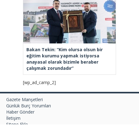
Bakan Tekin: “Kim olursa olsun bir
eğitim kurumu yapmak istiyorsa
anayasal olarak bizimle beraber
çalışmak zorundadır”
[wp_ad_camp_2]
Gazete Manşetleri
Günlük Burç Yorumları
Haber Gönder
İletişim
Sitene Ekle
TCMB Döviz Kurları & Döviz Çevirici
Tüm Manşetler