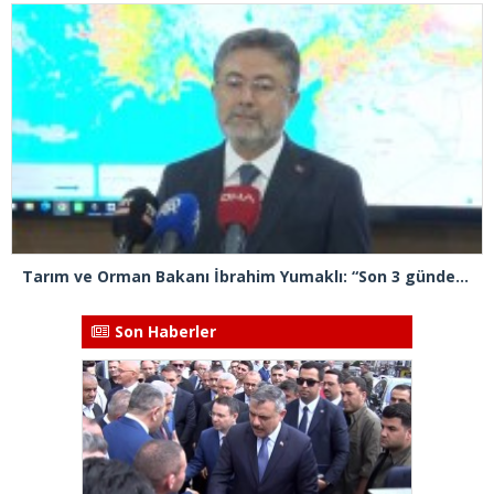
Tarım ve Orman Bakanı İbrahim Yumaklı: “Son 3 günde 260 yangına müdahale ettik, 258’i kontrol altına aldık”
Son Haberler