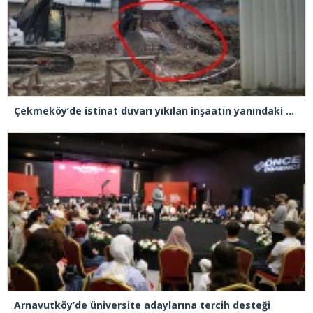
Çekmeköy’de istinat duvarı yıkılan inşaatın yanındaki 5 katlı bina boşaltıldı
Arnavutköy’de üniversite adaylarına tercih desteği