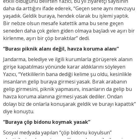
etkili olduğunu belirten Yazıcı, bu yıl ziyaretçi sayısının
daha da arttığını ifade ederek, “Geçen sene aynı mevzuyu
yaşadık. Geldik buraya, hendek olarak bu işlemi yaptık.
Bir nebze olsun mesafe katettik ama bu sene geçen
seneden daha çok gelen giden olmaya başladı ve aşırı bir
kirlenme, aşırı bir çöp bıraktılar” dedi.
“Burası piknik alanı değil, havza koruma alanı”
Jandarma, belediye ve ilgili kurumlarla görüşerek alanın
girişe kapatılması yönünde karar aldıklarını söyleyen
Yazıcı, “Yetkililerin bana dediği kelime şu oldu, kesinlikle
insanların gelip buraya girmesi yasak. Bırak arabanın
gelip girmesini, piknik yapmasını, insanların da gelip bu
havza koruma alanına girmesi yasak dediler. Ondan
dolayı biz de onlarla konuşarak geldik ve burayı kapattık”
diye konuştu.
“Buraya çöp bidonu koymak yasak”
Sosyal medyada yapılan “çöp bidonu koyulsun”