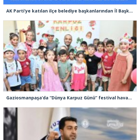
AK Parti’ye katılan ilçe belediye başkanlarından İl Başkanı Özdemir’e ziyaret
Gaziosmanpaşa’da “Dünya Karpuz Günü” festival havasında kutlandı