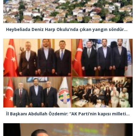
Heybeliada Deniz Harp Okulu’nda çıkan yangın söndürüldü
İl Başkanı Abdullah Özdemir: “AK Parti’nin kapısı milletine hizmet etmek isteyen herkese açıktır”