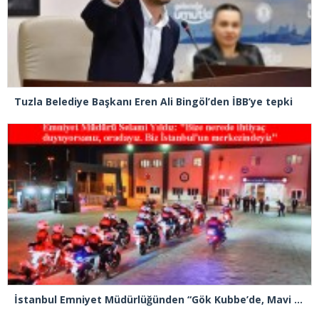
Tuzla Belediye Başkanı Eren Ali Bingöl’den İBB’ye tepki
İstanbul Emniyet Müdürlüğünden “Gök Kubbe’de, Mavi Vatan’da, Şanlı Topraklarda: İstanbul Emniyeti Her Yerde” paylaşımı