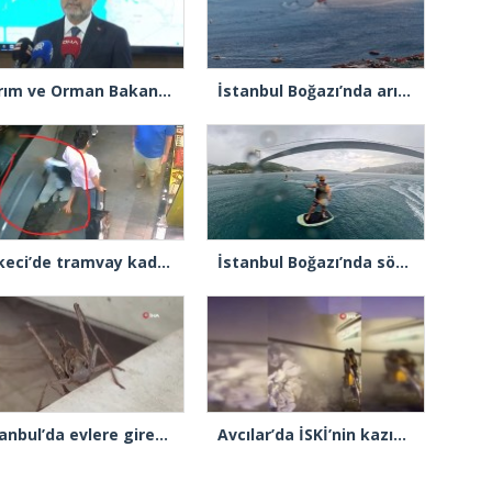
Tarım ve Orman Bakanı İbrahim Yumaklı: “Son 3 günde 260 yangına müdahale ettik, 258’i kontrol altına aldık”
İstanbul Boğazı’nda arızalanan gemi Ahırkapı’ya demirlendi
Sirkeci’de tramvay kadına çarptı
İstanbul Boğazı’nda sörf yaparken fırtınaya yakalandılar
İstanbul’da evlere giren dev çekirgeler paniğe neden oldu
Avcılar’da İSKİ’nin kazısı sırasında su borusu delindi, su metrelerce yüksekliğe fışkırdı