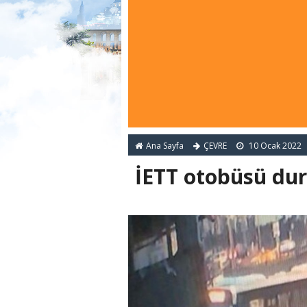
Ana Sayfa
ÇEVRE
10 Ocak 2022
İETT otobüsü dur