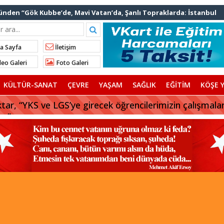
nden “Gök Kubbe’de, Mavi Vatan’da, Şanlı Topraklarda: İstanbul
rhan Çerkez AK Parti’ye katıldı
a Sayfa
İletişim
 başkanı AK Parti’ye katılıyor
eo Galeri
Foto Galeri
afriyat çökmesine ilişkin açıklama
KÜLTÜR-SANAT
ÇEVRE
YAŞAM
SAĞLIK
EĞİTİM
KÖŞE Y
tar, “YKS ve LGS’ye girecek öğrencilerimizin çalışmala
uz”