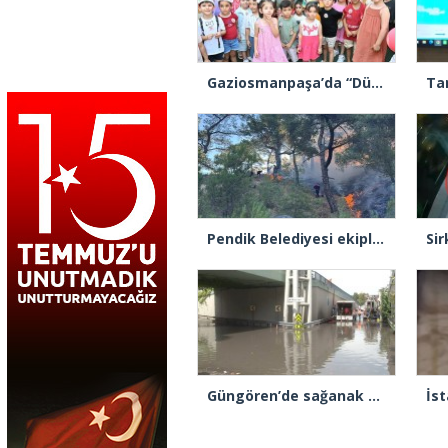
Gaziosmanpaşa’da “Dünya Karpuz Günü” festival havasında kutlandı
Pendik Belediyesi ekipleri Balıkesir’deki orman yangınına müdahale ediyor
Güngören’de sağanak alt geçidi göle çevirdi: Yol trafiğe kapatıldı