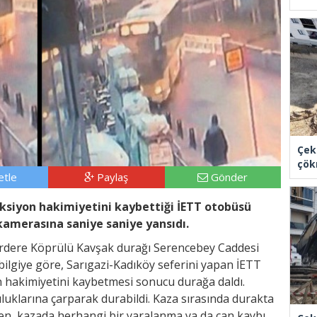
Çek
çök
tle
Paylaş
Gönder
siyon hakimiyetini kaybettiği İETT otobüsü
kamerasına saniye saniye yansıdı.
erdere Köprülü Kavşak durağı Serencebey Caddesi
bilgiye göre, Sarıgazi-Kadıköy seferini yapan İETT
 hakimiyetini kaybetmesi sonucu durağa daldı.
uluklarına çarparak durabildi. Kaza sırasında durakta
en, kazada herhangi bir yaralanma ya da can kaybı