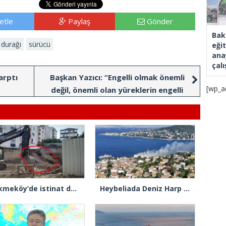
etle
Paylaş
Gönder
Bak
 durağı
sürücü
eği
ana
çal
arptı
Başkan Yazıcı: “Engelli olmak önemli
[wp_a
değil, önemli olan yüreklerin engelli
olmaması”
Çekmeköy’de istinat duvarı yıkılan inşaatın yanındaki 5 katlı bina boşaltıldı
Heybeliada Deniz Harp Okulu’nda çıkan yangın söndürüldü