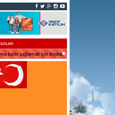
AZILARI
rına katkı sağlamak için Baykar