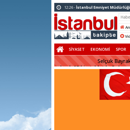
12:26 -
İstanbul Emniyet Müdürlüğü
Emniyeti Her Yerde” paylaşımı
19:26 -
Çekmeköy Belediye Başkanı O
An
16:56 -
İstanbul’da 4 CHP’li belediye
Vid
15:03 -
Çekmeköy Belediyesi’nden h
SİYASET
EKONOMİ
SPOR
FLAŞ HABER:
Selçuk Bayrak
olarak 10 bin tablet bağışlıyor