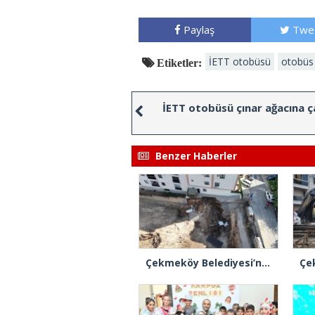
Paylaş
Twe
İETT otobüsü
otobüs
Etiketler:
İETT otobüsü çınar ağacına ç
Benzer Haberler
Çekmeköy Belediyesi’nden hafriyat çökmesine ilişkin açıklama