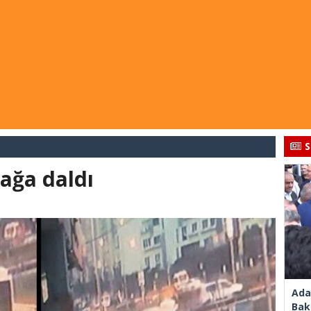
S
ağa daldı
Ada
Bak