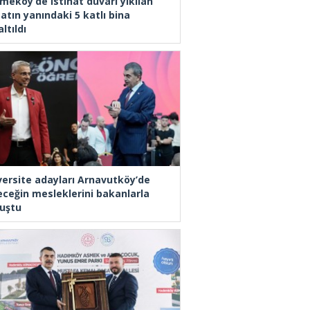
meköy’de istinat duvarı yıkılan
atın yanındaki 5 katlı bina
ltıldı
versite adayları Arnavutköy’de
eceğin mesleklerini bakanlarla
uştu