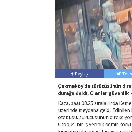
Paylaş
Twee
Çekmeköy’de sürücüsünün direk
durağa daldı. O anlar güvenlik 
Kaza, saat 08.25 sıralarında Kem
üzerinde meydana geldi. Edinilen 
otobüsü, sürücüsünün direksiyon
Otobüs, bir iş yerinin demir kork
kimsenin olmaması faciayı önlerk