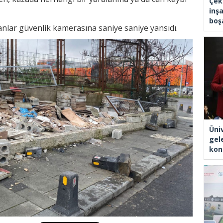
Çek
inşa
boşa
nlar güvenlik kamerasına saniye saniye yansıdı.
Üni
gel
kon