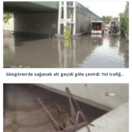
Güngören’de sağanak alt geçidi göle çevirdi: Yol trafiğe kapatıldı