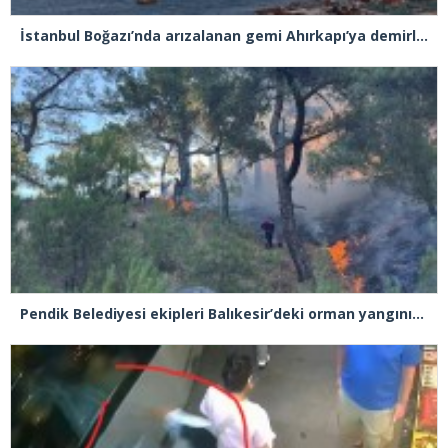
İstanbul Boğazı’nda arızalanan gemi Ahırkapı’ya demirlendi
Pendik Belediyesi ekipleri Balıkesir’deki orman yangınına müdahale ediyor