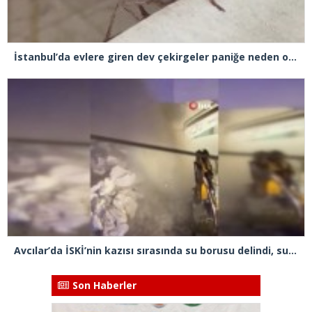
İstanbul’da evlere giren dev çekirgeler paniğe neden oldu
Avcılar’da İSKİ’nin kazısı sırasında su borusu delindi, su metrelerce yüksekliğe fışkırdı
Son Haberler