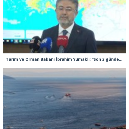
Tarım ve Orman Bakanı İbrahim Yumaklı: “Son 3 günde 260 yangına müdahale ettik, 258’i kontrol altına aldık”