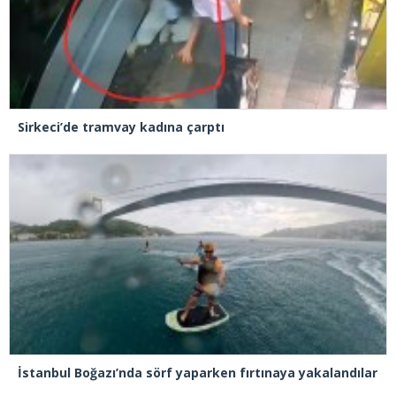
Sirkeci’de tramvay kadına çarptı
İstanbul Boğazı’nda sörf yaparken fırtınaya yakalandılar