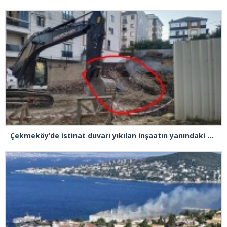
Çekmeköy’de istinat duvarı yıkılan inşaatın yanındaki 5 katlı bina boşaltıldı