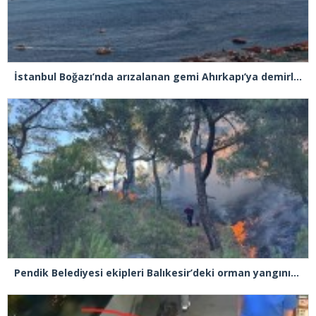
İstanbul Boğazı’nda arızalanan gemi Ahırkapı’ya demirlendi
Pendik Belediyesi ekipleri Balıkesir’deki orman yangınına müdahale ediyor