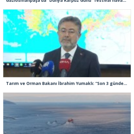
Gaziosmanpaşa’da “Dünya Karpuz Günü” festival havasında kutlandı
Tarım ve Orman Bakanı İbrahim Yumaklı: “Son 3 günde 260 yangına müdahale ettik, 258’i kontrol altına aldık”