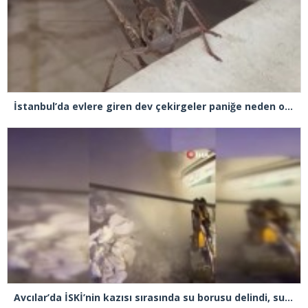
İstanbul’da evlere giren dev çekirgeler paniğe neden oldu
Avcılar’da İSKİ’nin kazısı sırasında su borusu delindi, su metrelerce yüksekliğe fışkırdı