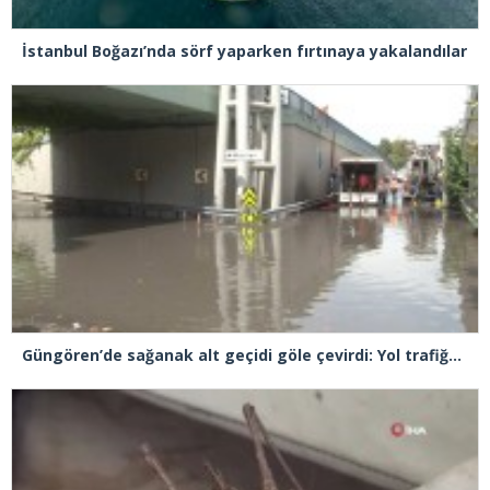
İstanbul Boğazı’nda sörf yaparken fırtınaya yakalandılar
Güngören’de sağanak alt geçidi göle çevirdi: Yol trafiğe kapatıldı