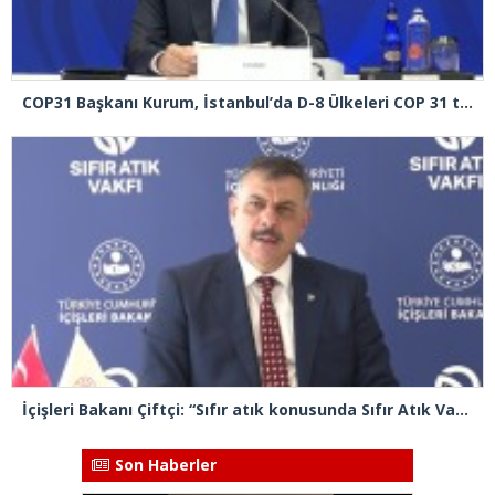
COP31 Başkanı Kurum, İstanbul’da D-8 Ülkeleri COP 31 toplantısına başkanlık etti
İçişleri Bakanı Çiftçi: “Sıfır atık konusunda Sıfır Atık Vakfımızla beraber iş ve güç birliği yapıyoruz”
Son Haberler