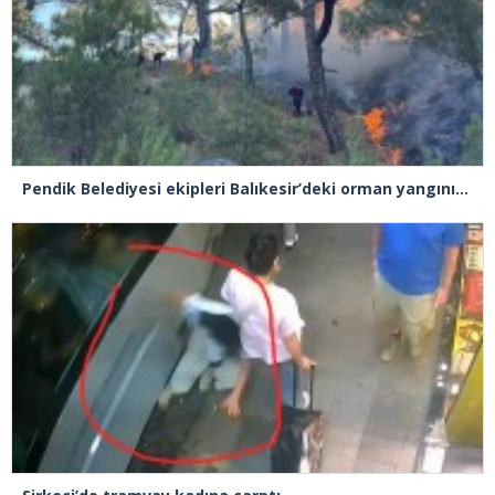
Pendik Belediyesi ekipleri Balıkesir’deki orman yangınına müdahale ediyor