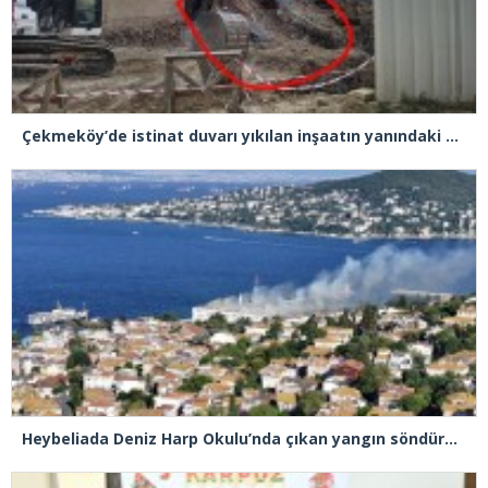
Çekmeköy’de istinat duvarı yıkılan inşaatın yanındaki 5 katlı bina boşaltıldı
Heybeliada Deniz Harp Okulu’nda çıkan yangın söndürüldü