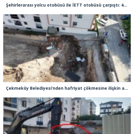
Şehirlerarası yolcu otobüsü ile İETT otobüsü çarpıştı: 4 yaralı
Çekmeköy Belediyesi’nden hafriyat çökmesine ilişkin açıklama