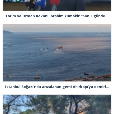
Tarım ve Orman Bakanı İbrahim Yumaklı: “Son 3 günde 260 yangına müdahale ettik, 258’i kontrol altına aldık”
İstanbul Boğazı’nda arızalanan gemi Ahırkapı’ya demirlendi