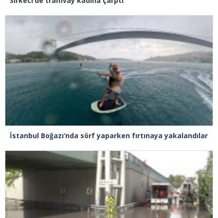
Sirkeci’de tramvay kadına çarptı
İstanbul Boğazı’nda sörf yaparken fırtınaya yakalandılar