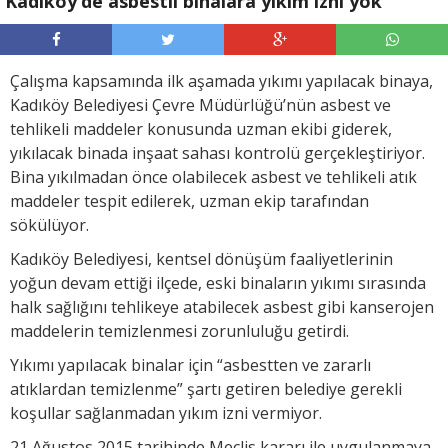
Kadıköy’de asbestli binalara yıkım izni yok
Çalışma kapsamında ilk aşamada yıkımı yapılacak binaya,
Kadıköy Belediyesi Çevre Müdürlüğü’nün asbest ve
tehlikeli maddeler konusunda uzman ekibi giderek,
yıkılacak binada inşaat sahası kontrolü gerçekleştiriyor.
Bina yıkılmadan önce olabilecek asbest ve tehlikeli atık
maddeler tespit edilerek, uzman ekip tarafından
sökülüyor.
Kadıköy Belediyesi, kentsel dönüşüm faaliyetlerinin
yoğun devam ettiği ilçede, eski binaların yıkımı sırasında
halk sağlığını tehlikeye atabilecek asbest gibi kanserojen
maddelerin temizlenmesi zorunluluğu getirdi.
Yıkımı yapılacak binalar için “asbestten ve zararlı
atıklardan temizlenme” şartı getiren belediye gerekli
koşullar sağlanmadan yıkım izni vermiyor.
21 Ağustos 2015 tarihinde Meclis kararı ile uygulanmaya