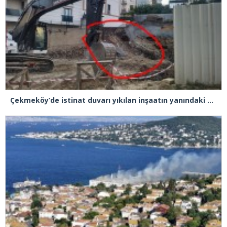
Çekmeköy’de istinat duvarı yıkılan inşaatın yanındaki 5 katlı bina boşaltıldı