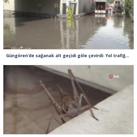
Güngören’de sağanak alt geçidi göle çevirdi: Yol trafiğe kapatıldı