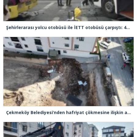
Şehirlerarası yolcu otobüsü ile İETT otobüsü çarpıştı: 4 yaralı
Çekmeköy Belediyesi’nden hafriyat çökmesine ilişkin açıklama