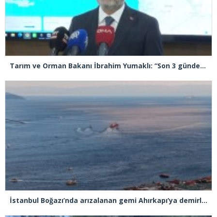
Tarım ve Orman Bakanı İbrahim Yumaklı: “Son 3 günde 260 yangına müdahale ettik, 258’i kontrol altına aldık”
İstanbul Boğazı’nda arızalanan gemi Ahırkapı’ya demirlendi