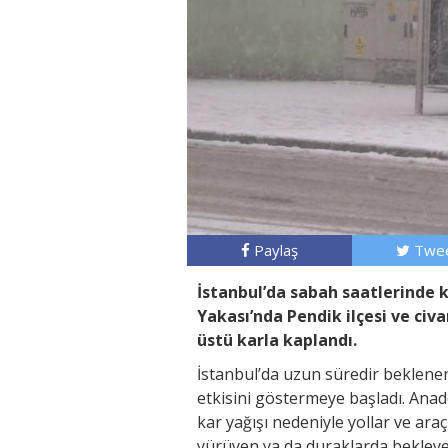
Paylaş
Twee
İstanbul’da sabah saatlerinde k
Yakası’nda Pendik ilçesi ve civa
üstü karla kaplandı.
İstanbul’da uzun süredir beklene
etkisini göstermeye başladı. Anado
kar yağışı nedeniyle yollar ve ara
yürüyen ya da duraklarda bekleyen