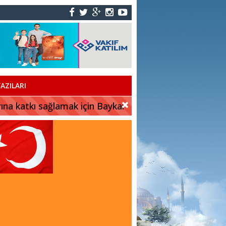
r”
AZILARI
rına katkı sağlamak için Baykar