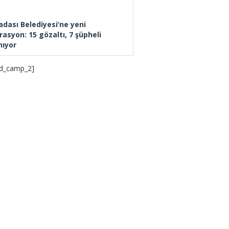
adası Belediyesi’ne yeni
rasyon: 15 gözaltı, 7 şüpheli
nıyor
d_camp_2]