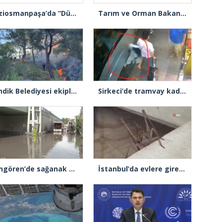
Gaziosmanpaşa’da “Dünya Karpuz Günü” festival havasında kutlandı
Tarım ve Orman Bakanı İbrahim Yumaklı: “Son 3 günde 260 yangına müdahale ettik, 258’i kontrol altına aldık”
Pendik Belediyesi ekipleri Balıkesir’deki orman yangınına müdahale ediyor
Sirkeci’de tramvay kadına çarptı
Güngören’de sağanak alt geçidi göle çevirdi: Yol trafiğe kapatıldı
İstanbul’da evlere giren dev çekirgeler paniğe neden oldu