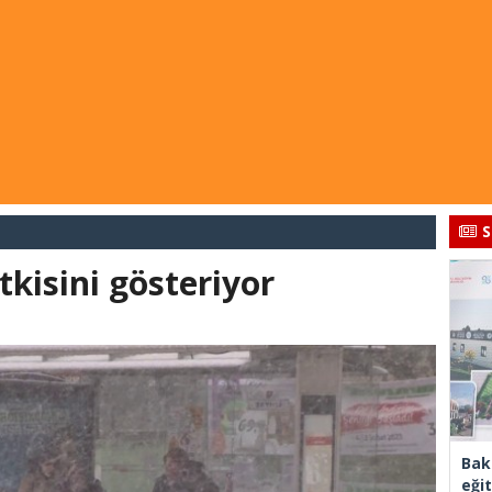
S
tkisini gösteriyor
Bak
eği