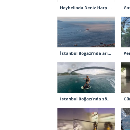
Heybeliada Deniz Harp Okulu’nda çıkan yangın söndürüldü
İstanbul Boğazı’nda arızalanan gemi Ahırkapı’ya demirlendi
İstanbul Boğazı’nda sörf yaparken fırtınaya yakalandılar