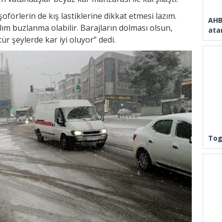
förlerin de kış lastiklerine dikkat etmesi lazım.
AHB
lım buzlanma olabilir. Barajların dolması olsun,
ata
tür şeylerde kar iyi oluyor” dedi.
Tog