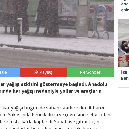
ana
çal
tle
Paylaş
Gönder
İBB
Bahç
ar yağışı etkisini göstermeye başladı. Anadolu
rında kar yağışı nedeniyle yollar ve araçların
n kar yağışı bugün de sabah saatlerinden itibaren
lu Yakası’nda Pendik ilçesi ve çevresinde etkili olan
çların üstü karla kaplandı. Sabah işe gitmek için
 vatandaşlar beyaz kar manzarası ile karşılaştı.