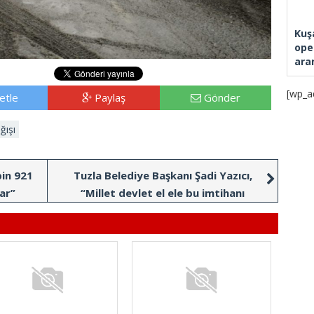
Kuş
ope
ara
[wp_a
etle
Paylaş
Gönder
ğışı
bin 921
Tuzla Belediye Başkanı Şadi Yazıcı,
var”
“Millet devlet el ele bu imtihanı
atlatacağız”