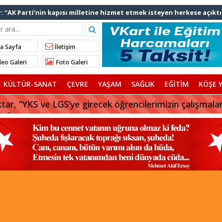
: “AK Parti’nin kapısı milletine hizmet etmek isteyen herkese açıktı
lınan talimatla hakkımda karalama kampanyası yürütülüyor”
ediye başkanlarından İl Başkanı Özdemir’e ziyaret
a Sayfa
İletişim
Ali Bingöl’den İBB’ye tepki
eo Galeri
Foto Galeri
nden “Gök Kubbe’de, Mavi Vatan’da, Şanlı Topraklarda: İstanbul
KÜLTÜR-SANAT
ÇEVRE
YAŞAM
SAĞLIK
EĞİTİM
KÖŞE Y
rhan Çerkez AK Parti’ye katıldı
tar, “YKS ve LGS’ye girecek öğrencilerimizin çalışmala
uz”
 başkanı AK Parti’ye katılıyor
afriyat çökmesine ilişkin açıklama