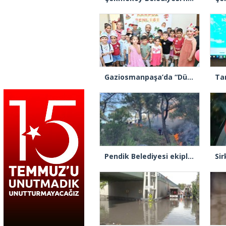
Gaziosmanpaşa’da “Dünya Karpuz Günü” festival havasında kutlandı
Pendik Belediyesi ekipleri Balıkesir’deki orman yangınına müdahale ediyor