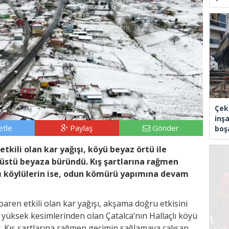
Çek
inşa
tle
Paylaş
Gönder
boşa
etkili olan kar yağışı, köyü beyaz örtü ile
 üstü beyaza büründü. Kış şartlarına rağmen
ı köylülerin ise, odun kömürü yapımına devam
baren etkili olan kar yağışı, akşama doğru etkisini
yüksek kesimlerinden olan Çatalca’nın Hallaçlı köyü
r. Kış şartlarına rağmen geçimin sağlamaya çalışan