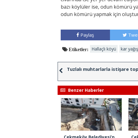
bazı köylüler ise, odun kömürü y
odun kömürü yapmak için oluşturu
Paylaş
Twe
Hallaçlı köyü
kar yağış
Etiketler:
Tuzlalı muhtarlarla istişare top
Benzer Haberler
Çekmeköy Belediyesi’nden hafriyat çökmesine ilişkin açıklama