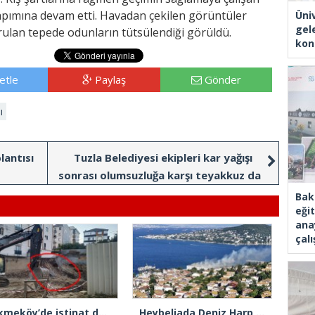
apımına devam etti. Havadan çekilen görüntüler
Üni
gel
lan tepede odunların tütsülendiği görüldü.
kon
etle
Paylaş
Gönder
ı
lantısı
Tuzla Belediyesi ekipleri kar yağışı
sonrası olumsuzluğa karşı teyakkuz da
Bak
eği
ana
çal
Çekmeköy’de istinat duvarı yıkılan inşaatın yanındaki 5 katlı bina boşaltıldı
Heybeliada Deniz Harp Okulu’nda çıkan yangın söndürüldü