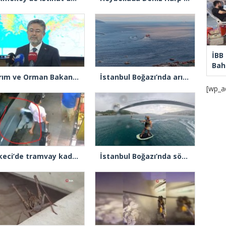
İBB
Bahç
Tarım ve Orman Bakanı İbrahim Yumaklı: “Son 3 günde 260 yangına müdahale ettik, 258’i kontrol altına aldık”
İstanbul Boğazı’nda arızalanan gemi Ahırkapı’ya demirlendi
[wp_a
Sirkeci’de tramvay kadına çarptı
İstanbul Boğazı’nda sörf yaparken fırtınaya yakalandılar