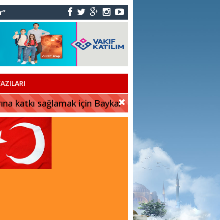
r”
AZILARI
rına katkı sağlamak için Baykar