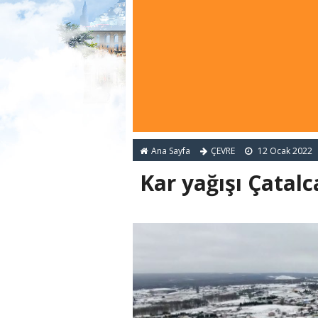
Ana Sayfa
ÇEVRE
12 Ocak 2022
Kar yağışı Çatalc