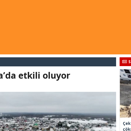
S
a’da etkili oluyor
Çek
çök