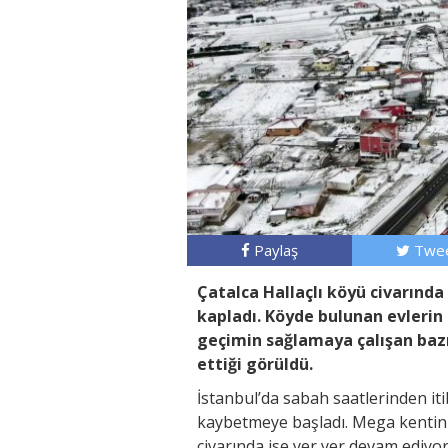
Paylaş
Twee
Çatalca Hallaçlı köyü civarında 
kapladı. Köyde bulunan evlerin
geçimin sağlamaya çalışan baz
ettiği görüldü.
İstanbul’da sabah saatlerinden iti
kaybetmeye başladı. Mega kentin 
civarında ise yer yer devam ediyo