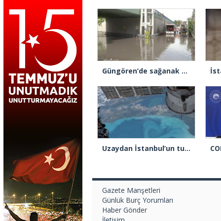
Güngören’de sağanak alt geçidi göle çevirdi: Yol trafiğe kapatıldı
Uzaydan İstanbul’un turkuaz hali görüntülendi
Gazete Manşetleri
Günlük Burç Yorumları
Haber Gönder
İletişim