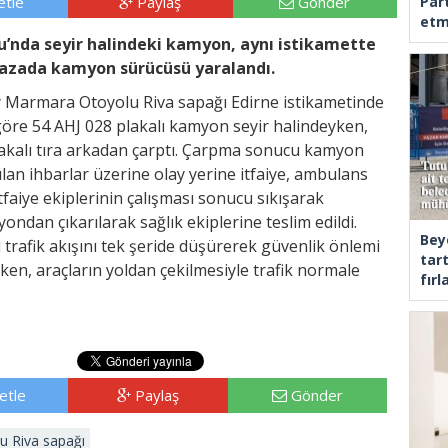
tle
Paylaş
Gönder
Part
etm
nda seyir halindeki kamyon, aynı istikamette
Kazada kamyon sürücüsü yaralandı.
ey Marmara Otoyolu Riva sapağı Edirne istikametinde
 göre 54 AHJ 028 plakalı kamyon seyir halindeyken,
akalı tıra arkadan çarptı. Çarpma sonucu kamyon
lan ihbarlar üzerine olay yerine itfaiye, ambulans
İtfaiye ekiplerinin çalışması sonucu sıkışarak
an çıkarılarak sağlık ekiplerine teslim edildi.
Bey
 trafik akışını tek şeride düşürerek güvenlik önlemi
tar
rken, araçların yoldan çekilmesiyle trafik normale
fır
etle
Paylaş
Gönder
 Riva sapağı