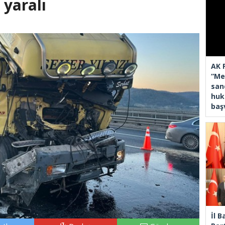
 yaralı
AK 
“Mec
san
huk
baş
İl 