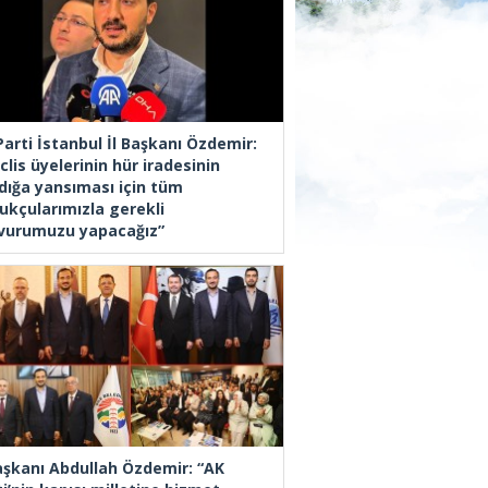
Parti İstanbul İl Başkanı Özdemir:
lis üyelerinin hür iradesinin
dığa yansıması için tüm
ukçularımızla gerekli
vurumuzu yapacağız”
Başkanı Abdullah Özdemir: “AK