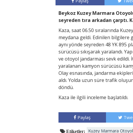
Paylaş
Twee
Beykoz Kuzey Marmara Otoyolu’
seyreden tıra arkadan çarptı. 
Kaza, saat 06.50 sıralarında Kuz
meydana geldi. Edinilen bilgilere
aynı yönde seyreden 48 YK 895 pl
sürücüsü sıkışarak yaralandı. Yapı
ve otoyol jandarması sevk edildi. 
yaralanan kamyon sürücüsü kamyond
Olay esnasında, jandarma ekipleri
aldı. Yolda uzun süre trafik oluşu
döndü.
Kaza ile ilgili inceleme başlatıldı.
Paylaş
Twe
Kuzey Marmara Otoyolu
Etiketler: