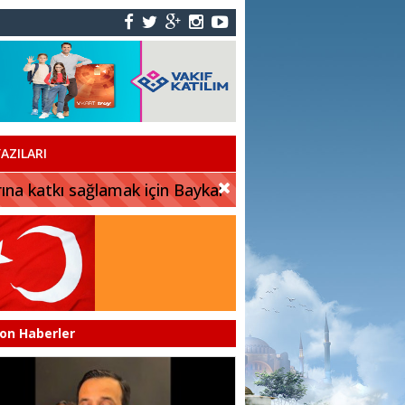
AZILARI
rına katkı sağlamak için Baykar
on Haberler