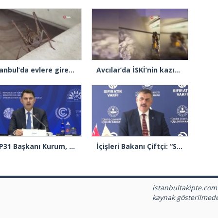
İstanbul’da evlere giren dev çekirgeler paniğe neden oldu
Avcılar’da İSKİ’nin kazısı sırasında su borusu delindi, su metrelerce yüksekliğe fışkırdı
COP31 Başkanı Kurum, İstanbul’da D-8 Ülkeleri COP 31 toplantısına başkanlık etti
İçişleri Bakanı Çiftçi: “Sıfır atık konusunda Sıfır Atık Vakfımızla beraber iş ve güç birliği yapıyoruz”
istanbultakipte.com
kaynak gösterilmed