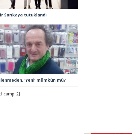
ir Sarıkaya tutuklandı
ilenmeden, ‘Yeni’ mümkün mü?
d_camp_2]