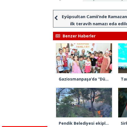
Eyüpsultan Camii’nde Ramazan 
ilk teravih namazı eda edil
Benzer Haberler
Gaziosmanpaşa’da “Dünya Karpuz Günü” festival havasında kutlandı
Pendik Belediyesi ekipleri Balıkesir’deki orman yangınına müdahale ediyor