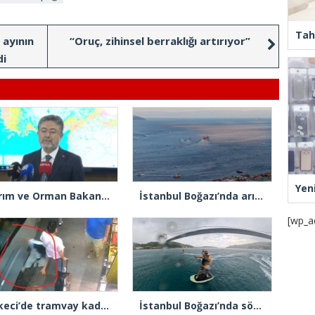
Tah
ayının
“Oruç, zihinsel berraklığı artırıyor”
di
Yen
Tarım ve Orman Bakanı İbrahim Yumaklı: “Son 3 günde 260 yangına müdahale ettik, 258’i kontrol altına aldık”
İstanbul Boğazı’nda arızalanan gemi Ahırkapı’ya demirlendi
[wp_a
Sirkeci’de tramvay kadına çarptı
İstanbul Boğazı’nda sörf yaparken fırtınaya yakalandılar