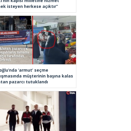
i’nin kapısı milletine hizmet
ek isteyen herkese açıktır”
oğlu’nda ‘armut’ seçme
tışmasında müşterinin başına kalas
latan pazarcı tutuklandı