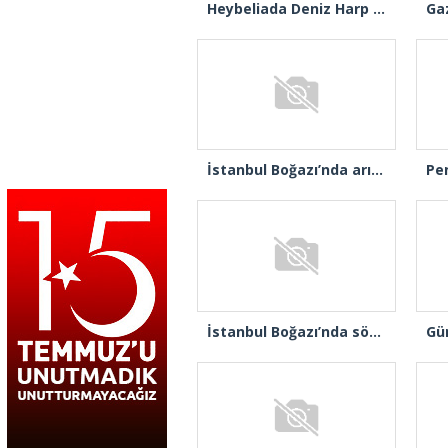
Heybeliada Deniz Harp Okulu’nda çıkan yangın söndürüldü
İstanbul Boğazı’nda arızalanan gemi Ahırkapı’ya demirlendi
İstanbul Boğazı’nda sörf yaparken fırtınaya yakalandılar