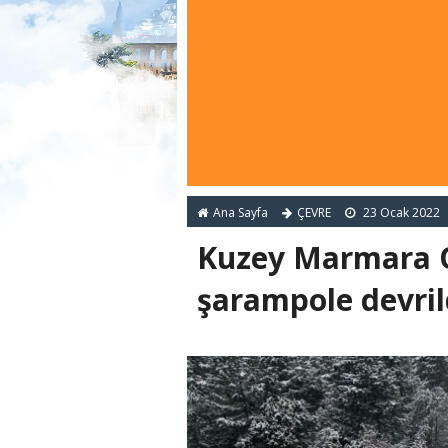
Ana Sayfa
ÇEVRE
23 Ocak 2022
Kuzey Marmara O
şarampole devrild