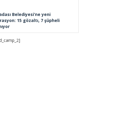
adası Belediyesi’ne yeni
rasyon: 15 gözaltı, 7 şüpheli
nıyor
d_camp_2]