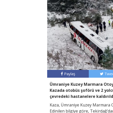
Paylaş
Twee
Ümraniye Kuzey Marmara Otoyol
Kazada otobüs şoförü ve 2 yolc
çevredeki hastanelere kaldırıld
Kaza, Ümraniye Kuzey Marmara Ot
Edinilen bilgiye göre, Tekirdağ’d