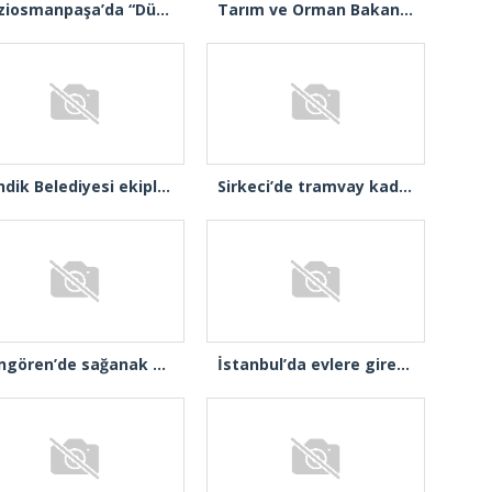
Gaziosmanpaşa’da “Dünya Karpuz Günü” festival havasında kutlandı
Tarım ve Orman Bakanı İbrahim Yumaklı: “Son 3 günde 260 yangına müdahale ettik, 258’i kontrol altına aldık”
Pendik Belediyesi ekipleri Balıkesir’deki orman yangınına müdahale ediyor
Sirkeci’de tramvay kadına çarptı
Güngören’de sağanak alt geçidi göle çevirdi: Yol trafiğe kapatıldı
İstanbul’da evlere giren dev çekirgeler paniğe neden oldu