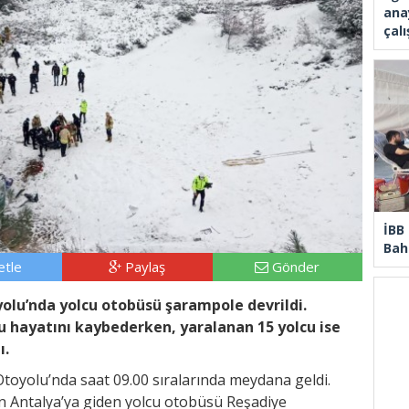
ana
çal
İBB
Bahç
tle
Paylaş
Gönder
u’nda yolcu otobüsü şarampole devrildi.
u hayatını kaybederken, yaralanan 15 yolcu ise
ı.
oyolu’nda saat 09.00 sıralarında meydana geldi.
an Antalya’ya giden yolcu otobüsü Reşadiye