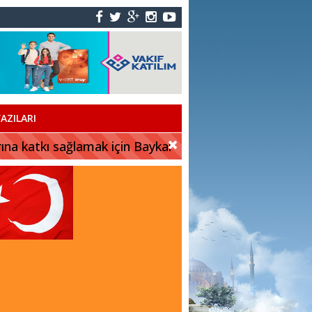
AZILARI
rına katkı sağlamak için Baykar