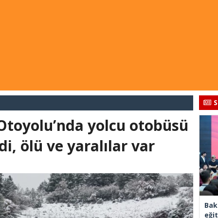
S
toyolu’nda yolcu otobüsü
i, ölü ve yaralılar var
Bak
eği