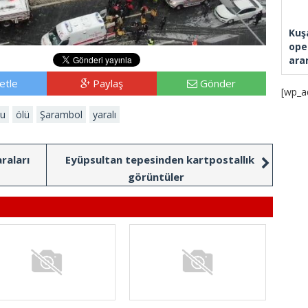
Kuş
ope
ara
etle
Paylaş
Gönder
[wp_a
lu
ölü
Şarambol
yaralı
raları
Eyüpsultan tepesinden kartpostallık
görüntüler