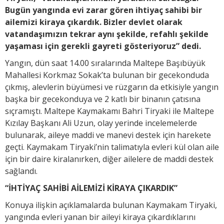
Bugün yangında evi zarar gören ihtiyaç sahibi bir
ailemizi kiraya çıkardık. Bizler devlet olarak
vatandaşımızın tekrar aynı şekilde, refahlı şekilde
yaşaması için gerekli gayreti gösteriyoruz” dedi.
Yangın, dün saat 14.00 sıralarında Maltepe Başıbüyük
Mahallesi Korkmaz Sokak’ta bulunan bir gecekonduda
çıkmış, alevlerin büyümesi ve rüzgarın da etkisiyle yangın
başka bir gecekonduya ve 2 katlı bir binanın çatısına
sıçramıştı. Maltepe Kaymakamı Bahri Tiryaki ile Maltepe
Kızılay Başkanı Ali Uzun, olay yerinde incelemelerde
bulunarak, aileye maddi ve manevi destek için harekete
geçti. Kaymakam Tiryaki’nin talimatıyla evleri kül olan aile
için bir daire kiralanırken, diğer ailelere de maddi destek
sağlandı.
“İHTİYAÇ SAHİBİ AİLEMİZİ KİRAYA ÇIKARDIK”
Konuya ilişkin açıklamalarda bulunan Kaymakam Tiryaki,
yangında evleri yanan bir aileyi kiraya çıkardıklarını