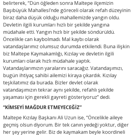
belirterek, “Dün öğleden sonra Maltepe ilçemizin
Başıbüyük Mahallesi’nde göreceli olarak refah düzeyinin
biraz daha düşük olduğu mahallemizde yangın oldu.
Devletin ilgili kurumları hızlı bir şekilde yangına
müdahale etti. Yangın hızlı bir şekilde söndürüldü.
Öncelikle can kaybolmadı. Mal kaybı olarak
vatandaşlarımız olumsuz durumda etkilendi. Buna ilişkin
biz Maltepe Kaymakamlığı, Kızılay ve devletin ilgili
kurumları olarak hızlı müdahale yaptık.
Vatandaşlarımızın yaralarını saracağız. Vatandaşımızı,
bugün ihtiyaç sahibi ailemizi kiraya çıkardık. Kızılay
teşkilatımız da burada. Bizler devlet olarak
vatandaşımızın tekrar aynı şekilde, refahlı şekilde
yaşaması için gerekli gayreti gösteriyoruz” dedi.
“KİMSEYİ MAĞDUR ETMEYECEĞİZ”
Maltepe Kızılay Başkanı Ali Uzun ise, “Öncelikle aileye
geçmiş olsun diyorum. Bir tek canın yedeği yoktur, diğer
her şey yerine gelir. Biz de kaymakam beyle koordineli