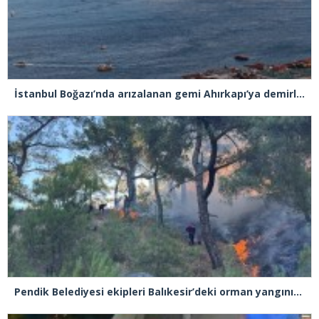
İstanbul Boğazı’nda arızalanan gemi Ahırkapı’ya demirlendi
Pendik Belediyesi ekipleri Balıkesir’deki orman yangınına müdahale ediyor