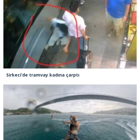
Sirkeci’de tramvay kadına çarptı