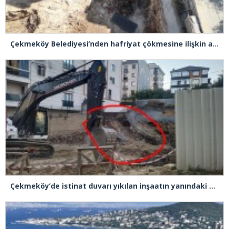
Çekmeköy Belediyesi’nden hafriyat çökmesine ilişkin açıklama
Çekmeköy’de istinat duvarı yıkılan inşaatın yanındaki 5 katlı bina boşaltıldı