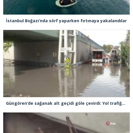
İstanbul Boğazı’nda sörf yaparken fırtınaya yakalandılar
Güngören’de sağanak alt geçidi göle çevirdi: Yol trafiğe kapatıldı