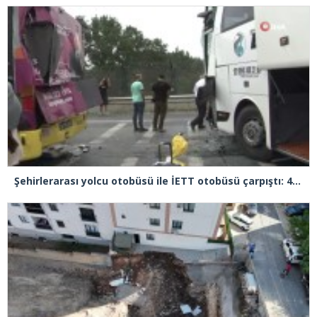
Şehirlerarası yolcu otobüsü ile İETT otobüsü çarpıştı: 4 yaralı