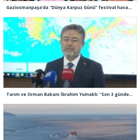
Gaziosmanpaşa’da “Dünya Karpuz Günü” festival havasında kutlandı
Tarım ve Orman Bakanı İbrahim Yumaklı: “Son 3 günde 260 yangına müdahale ettik, 258’i kontrol altına aldık”