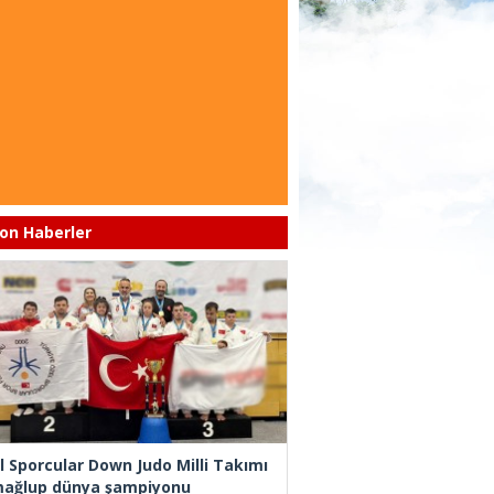
on Haberler
l Sporcular Down Judo Milli Takımı
ağlup dünya şampiyonu