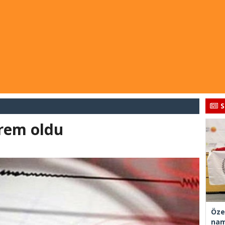
S
rem oldu
Öze
nam