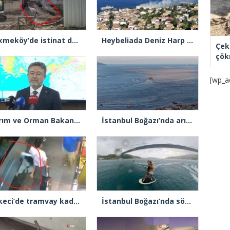
Çekmeköy’de istinat duvarı yıkılan inşaatın yanındaki 5 katlı bina boşaltıldı
Heybeliada Deniz Harp Okulu’nda çıkan yangın söndürüldü
Çek
çök
[wp_a
Tarım ve Orman Bakanı İbrahim Yumaklı: “Son 3 günde 260 yangına müdahale ettik, 258’i kontrol altına aldık”
İstanbul Boğazı’nda arızalanan gemi Ahırkapı’ya demirlendi
Sirkeci’de tramvay kadına çarptı
İstanbul Boğazı’nda sörf yaparken fırtınaya yakalandılar