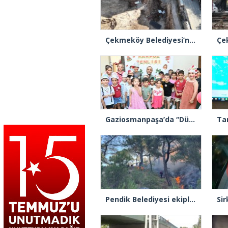
Çekmeköy Belediyesi’nden hafriyat çökmesine ilişkin açıklama
Gaziosmanpaşa’da “Dünya Karpuz Günü” festival havasında kutlandı
Pendik Belediyesi ekipleri Balıkesir’deki orman yangınına müdahale ediyor