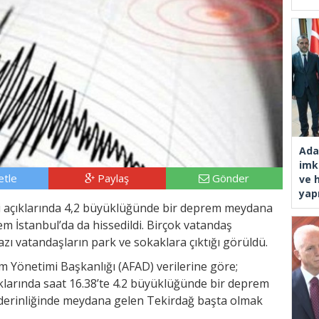
Ada
imk
tle
Paylaş
Gönder
ve 
yap
si açıklarında 4,2 büyüklüğünde bir deprem meydana
em İstanbul’da da hissedildi. Birçok vatandaş
Bazı vatandaşların park ve sokaklara çıktığı görüldü.
rum Yönetimi Başkanlığı (AFAD) verilerine göre;
larında saat 16.38’te 4.2 büyüklüğünde bir deprem
 derinliğinde meydana gelen Tekirdağ başta olmak