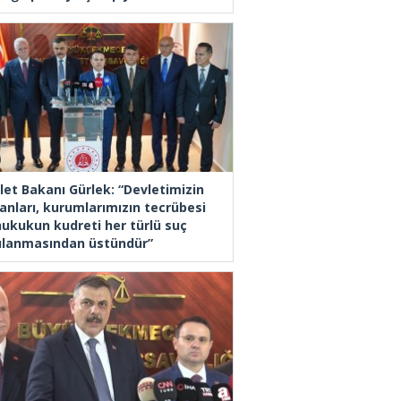
let Bakanı Gürlek: “Devletimizin
anları, kurumlarımızın tecrübesi
hukukun kudreti her türlü suç
ılanmasından üstündür”