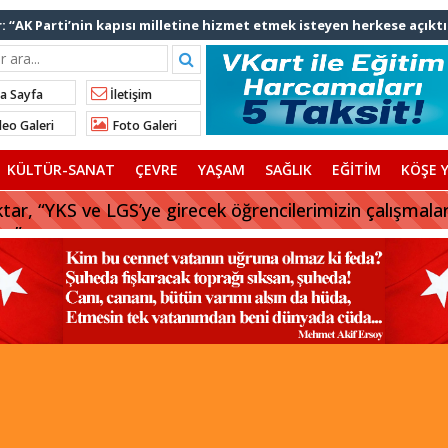
: “AK Parti’nin kapısı milletine hizmet etmek isteyen herkese açıktı
lınan talimatla hakkımda karalama kampanyası yürütülüyor”
ediye başkanlarından İl Başkanı Özdemir’e ziyaret
a Sayfa
İletişim
Ali Bingöl’den İBB’ye tepki
eo Galeri
Foto Galeri
nden “Gök Kubbe’de, Mavi Vatan’da, Şanlı Topraklarda: İstanbul
KÜLTÜR-SANAT
ÇEVRE
YAŞAM
SAĞLIK
EĞİTİM
KÖŞE Y
rhan Çerkez AK Parti’ye katıldı
tar, “YKS ve LGS’ye girecek öğrencilerimizin çalışmala
uz”
 başkanı AK Parti’ye katılıyor
afriyat çökmesine ilişkin açıklama