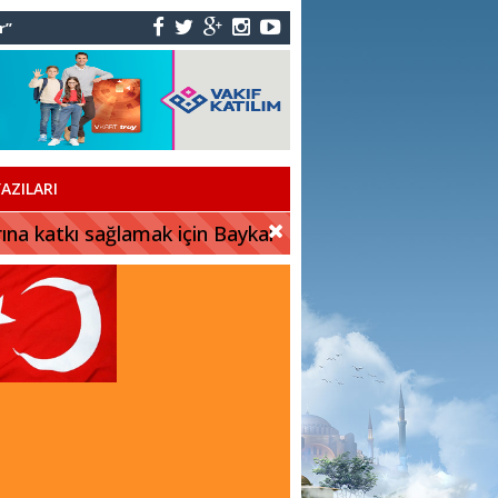
r”
AZILARI
rına katkı sağlamak için Baykar