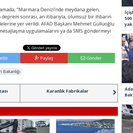
klamada, “Marmara Denizi’nde meydana gelen,
İçiş
 deprem sonrası, an itibarıyla, olumsuz bir ihbarın
500 
fadelerine yer verildi. AFAD Başkanı Mehmet Güllüoğlu
yak
lı mesajlaşma uygulamalarını ya da SMS göndermeyi
etle
Paylaş
Gönder
ri Bakanlığı
Ada
zası
Karanlık Fabrikalar
Bak