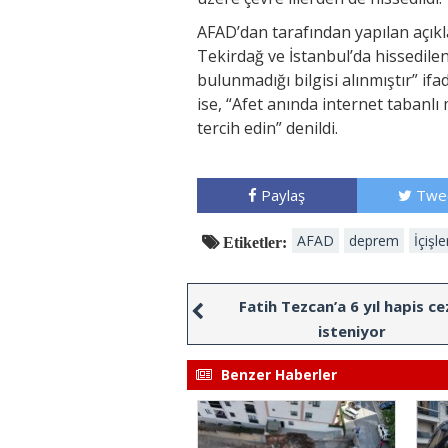
AFAD’dan tarafından yapılan açı
Tekirdağ ve İstanbul’da hissedilen
bulunmadığı bilgisi alınmıştır” i
ise, “Afet anında internet taban
tercih edin” denildi.
Paylaş
Twe
AFAD
deprem
İçişle
Etiketler:
Fatih Tezcan’a 6 yıl hapis ce
isteniyor
Benzer Haberler