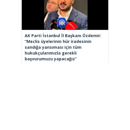
AK Parti İstanbul İl Başkanı Özdemir:
“Meclis üyelerinin hür iradesinin
sandığa yansıması için tüm
hukukçularımızla gerekli
başvurumuzu yapacağız”
[wp_ad_camp_2]
Gazete Manşetleri
Günlük Burç Yorumları
Haber Gönder
İletişim
Sitene Ekle
TCMB Döviz Kurları & Döviz Çevirici
Tüm Manşetler
Tüm Yazarlar