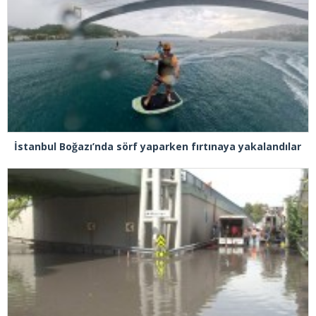
İstanbul Boğazı’nda sörf yaparken fırtınaya yakalandılar