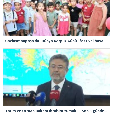
Gaziosmanpaşa’da “Dünya Karpuz Günü” festival havasında kutlandı
Tarım ve Orman Bakanı İbrahim Yumaklı: “Son 3 günde 260 yangına müdahale ettik, 258’i kontrol altına aldık”