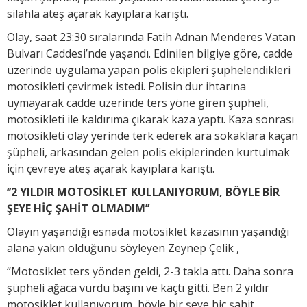
silahla ateş açarak kayıplara karıştı.
Olay, saat 23:30 sıralarında Fatih Adnan Menderes Vatan
Bulvarı Caddesi’nde yaşandı. Edinilen bilgiye göre, cadde
üzerinde uygulama yapan polis ekipleri şüphelendikleri
motosikleti çevirmek istedi. Polisin dur ihtarına
uymayarak cadde üzerinde ters yöne giren şüpheli,
motosikleti ile kaldırıma çıkarak kaza yaptı. Kaza sonrası
motosikleti olay yerinde terk ederek ara sokaklara kaçan
şüpheli, arkasından gelen polis ekiplerinden kurtulmak
için çevreye ateş açarak kayıplara karıştı.
‘’2 YILDIR MOTOSİKLET KULLANIYORUM, BÖYLE BİR
ŞEYE HİÇ ŞAHİT OLMADIM’’
Olayın yaşandığı esnada motosiklet kazasının yaşandığı
alana yakın olduğunu söyleyen Zeynep Çelik ,
‘’Motosiklet ters yönden geldi, 2-3 takla attı. Daha sonra
şüpheli ağaca vurdu başını ve kaçtı gitti. Ben 2 yıldır
motosiklet kullanıyorum, böyle bir şeye hiç şahit