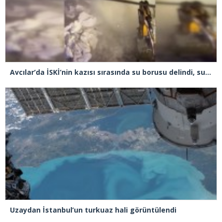
Avcılar’da İSKİ’nin kazısı sırasında su borusu delindi, su metrelerce yüksekliğe fışkırdı
Uzaydan İstanbul’un turkuaz hali görüntülendi