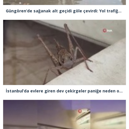
Güngören’de sağanak alt geçidi göle çevirdi: Yol trafiğe kapatıldı
İstanbul’da evlere giren dev çekirgeler paniğe neden oldu