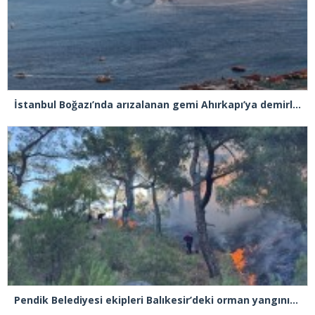
İstanbul Boğazı’nda arızalanan gemi Ahırkapı’ya demirlendi
Pendik Belediyesi ekipleri Balıkesir’deki orman yangınına müdahale ediyor