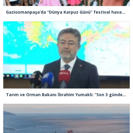
Gaziosmanpaşa’da “Dünya Karpuz Günü” festival havasında kutlandı
Tarım ve Orman Bakanı İbrahim Yumaklı: “Son 3 günde 260 yangına müdahale ettik, 258’i kontrol altına aldık”