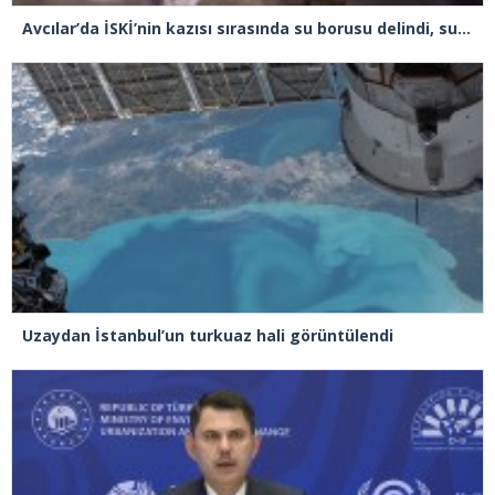
Avcılar’da İSKİ’nin kazısı sırasında su borusu delindi, su metrelerce yüksekliğe fışkırdı
Uzaydan İstanbul’un turkuaz hali görüntülendi