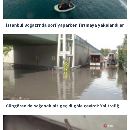
İstanbul Boğazı’nda sörf yaparken fırtınaya yakalandılar
Güngören’de sağanak alt geçidi göle çevirdi: Yol trafiğe kapatıldı