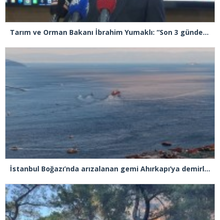
Tarım ve Orman Bakanı İbrahim Yumaklı: “Son 3 günde 260 yangına müdahale ettik, 258’i kontrol altına aldık”
İstanbul Boğazı’nda arızalanan gemi Ahırkapı’ya demirlendi