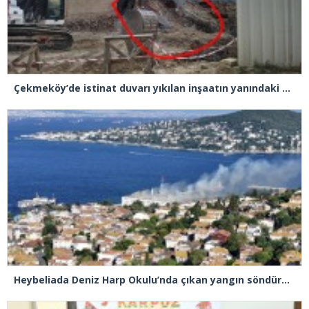
Çekmeköy’de istinat duvarı yıkılan inşaatın yanındaki 5 katlı bina boşaltıldı
Heybeliada Deniz Harp Okulu’nda çıkan yangın söndürüldü