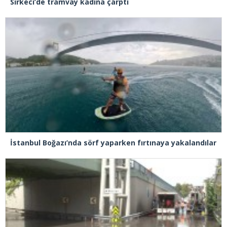
Sirkeci’de tramvay kadına çarptı
İstanbul Boğazı’nda sörf yaparken fırtınaya yakalandılar