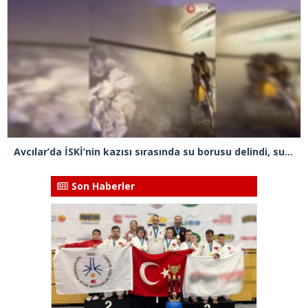
Avcılar’da İSKİ’nin kazısı sırasında su borusu delindi, su metrelerce yüksekliğe fışkırdı
Son Haberler