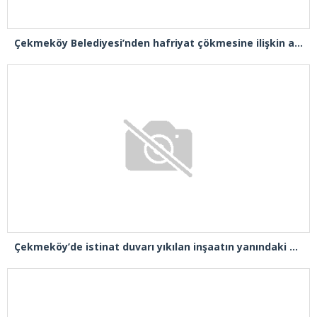
Çekmeköy Belediyesi’nden hafriyat çökmesine ilişkin açıklama
Çekmeköy’de istinat duvarı yıkılan inşaatın yanındaki 5 katlı bina boşaltıldı