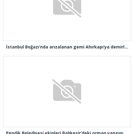
İstanbul Boğazı’nda arızalanan gemi Ahırkapı’ya demirlendi
Pendik Belediyesi ekipleri Balıkesir’deki orman yangınına müdahale ediyor