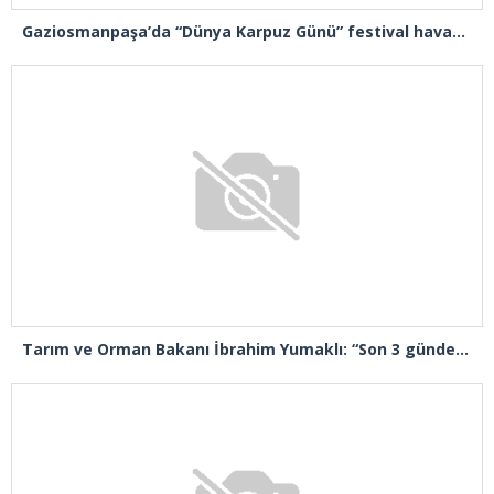
Gaziosmanpaşa’da “Dünya Karpuz Günü” festival havasında kutlandı
Tarım ve Orman Bakanı İbrahim Yumaklı: “Son 3 günde 260 yangına müdahale ettik, 258’i kontrol altına aldık”