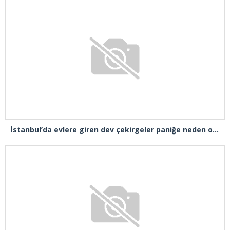
İstanbul’da evlere giren dev çekirgeler paniğe neden oldu