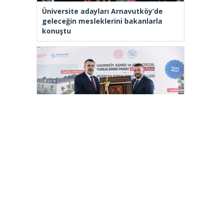
Üniversite adayları Arnavutköy’de
geleceğin mesleklerini bakanlarla
konuştu
Bakan Tekin: “Kim olursa olsun bir
eğitim kurumu yapmak istiyorsa
anayasal olarak bizimle beraber
çalışmak zorundadır”
[wp_ad_camp_2]
Gazete Manşetleri