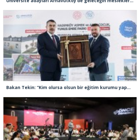
Üniversite adayları Arnavutköy’de geleceğin mesleklerini bakanlarla konuştu
Bakan Tekin: “Kim olursa olsun bir eğitim kurumu yapmak istiyorsa anayasal olarak bizimle beraber çalışmak zorundadır”