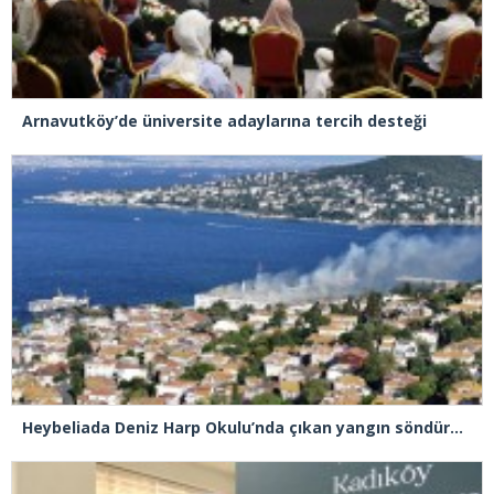
Arnavutköy’de üniversite adaylarına tercih desteği
Heybeliada Deniz Harp Okulu’nda çıkan yangın söndürüldü