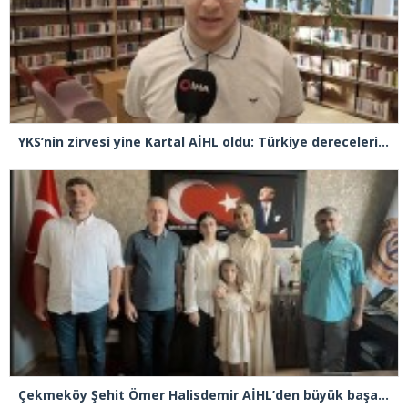
YKS’nin zirvesi yine Kartal AİHL oldu: Türkiye dereceleri peş peşe geldi, başarının sırrını anlattılar
Çekmeköy Şehit Ömer Halisdemir AİHL’den büyük başarı! LGS’de yüzde 0,13’lik dilim