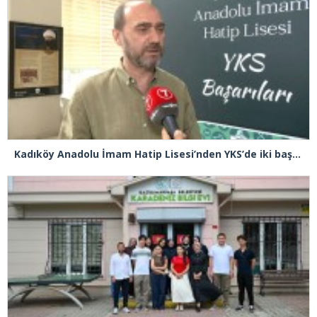
Kadıköy Anadolu İmam Hatip Lisesi’nden YKS’de iki başarı birden