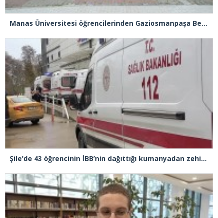
Manas Üniversitesi öğrencilerinden Gaziosmanpaşa Belediyesi’ne ziyaret
Şile’de 43 öğrencinin İBB’nin dağıttığı kumanyadan zehirlendiği iddiasıyla 4 şüpheliye 10 yıla kadar hapis talebi