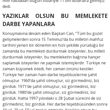
milli hasıladan bugün itibariyle 11 bin dolarlara gelmişiz.”
dedi.
YAZIKLAR OLSUN BU MEMLEKETE
DARBE YAPANLARA
Konuşmasına devam eden Başkan Can, “Tüm bu güzel
gelişmelerden sonra 15 Temmuz’da bu milletin mahfuz
tarihini yenen bir dönemin en hızlı şekilde yürüdüğü bir
zamanda bu memleketi durdurmak isteyenler, bu milleti
durdurmak isteyenler, bu memleketin bağrına hançer
saplamak isteyenler ne yapmak istemişlerdir. Türkiye ne
zaman büyümek istedi, her zaman önünü kestiler.
Türkiye her zaman hain darbe teşebbüslerine şahit
olmuştur. 1960’da şahit olmuştur, siz görmediniz, biz
gördük. 1971’de şahit olmuştur, siz görmediniz, biz
gördük. 1980’de şahit olmuştur, siz görmediniz, biz
gördük. Hatta 1997 yılındaki o 28 Şubat sürecini de siz
görmediniz, biz gördük. Her darbe teşebbüsünden sonra
10 yıl, 20 yıl, 50 yıl geriye gitmiştir. Yazıklar olsun bu