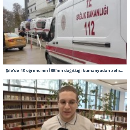
Şile’de 43 öğrencinin İBB’nin dağıttığı kumanyadan zehirlendiği iddiasıyla 4 şüpheliye 10 yıla kadar hapis talebi