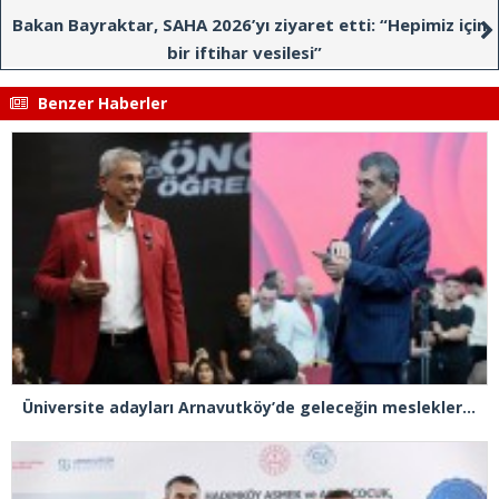
insandan insana bulaşıyor”
Bakan Bayraktar, SAHA 2026’yı ziyaret etti: “Hepimiz için
bir iftihar vesilesi”
Benzer Haberler
Üniversite adayları Arnavutköy’de geleceğin mesleklerini bakanlarla konuştu