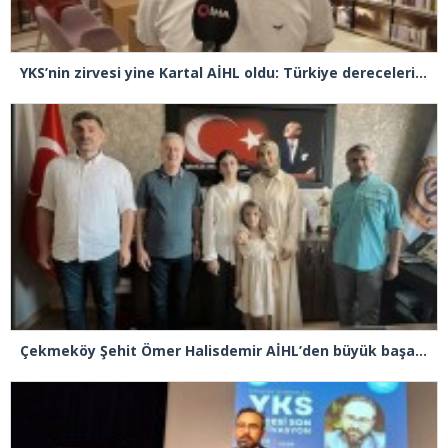
YKS’nin zirvesi yine Kartal AİHL oldu: Türkiye dereceleri peş peşe geldi, başarının sırrını anlattılar
Çekmeköy Şehit Ömer Halisdemir AİHL’den büyük başarı! LGS’de yüzde 0,13’lik dilim