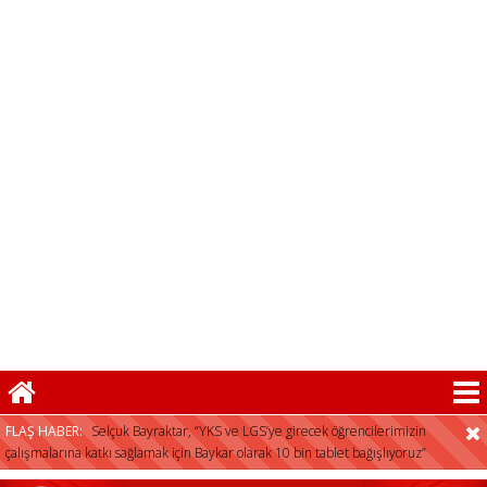
Selçuk Bayraktar, “YKS ve LGS’ye girecek öğrencilerimizin
çalışmalarına katkı sağlamak için Baykar olarak 10 bin tablet bağışlıyoruz”