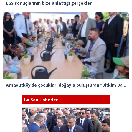
LGS sonuçlarının bize anlattığı gerçekler
Arnavutköy’de çocukları doğayla buluşturan “Bitkim Bana Emanet” projesini hayata geçirildi
Son Haberler