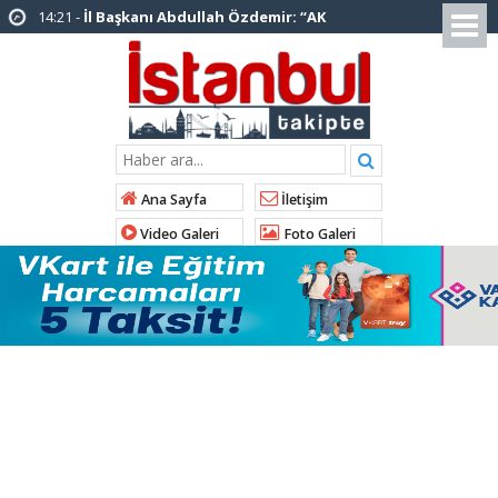
14:20 -
Şadi Yazıcı, “Silivri’den alınan talimatla
hakkımda karalama kampanyası yürütülüyor”
12:12 -
AK Parti’ye katılan ilçe belediye
başkanlarından İl Başkanı Özdemir’e ziyaret
01:00 -
Tuzla Belediye Başkanı Eren Ali
Bingöl’den İBB’ye tepki
Ana Sayfa
İletişim
12:26 -
İstanbul Emniyet Müdürlüğünden
Video Galeri
Foto Galeri
“Gök Kubbe’de, Mavi Vatan’da, Şanlı Topraklarda:
İstanbul Emniyeti Her Yerde” paylaşımı
19:26 -
Çekmeköy Belediye Başkanı Orhan
Çerkez AK Parti’ye katıldı
16:56 -
İstanbul’da 4 CHP’li belediye başkanı
AK Parti’ye katılıyor
15:03 -
Çekmeköy Belediyesi’nden hafriyat
çökmesine ilişkin açıklama