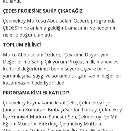
kullandı.
ÇEDES PROJESİNE SAHİP ÇIKACAĞIZ
Çekmeköy Müftüsü Abdulselam Özdere programda,
ÇEDES’in ne anlama geldiğini, amacının ve hedefinin
neler olduğunu anlattı.
TOPLUM BİLİNCİ
Müftü Abdulselam Özdere, “Çevreme Duyarlıyım
Değerlerime Sahip Çıkıyorum Projesi; milli, manevi ve
kültürel değerlerimizi benimseyerek, çevre bilinci,
yardımlaşma, saygı ve sorumluluk gibi kadim değerleri
kazanmasını hedefliyor” dedi.
PROGRAMA KİMLER KATILDI?
Çekmeköy Kaymakamı Resul Çelik, Çekmeköy İlçe
Jandarma Komutanı Binbaşı Serdar Türkay, Çekmeköy
İlçe Emniyet Müdürü Şaheser Şen, Çekmeköy İlçe Milli
Eğitim Müdür V. Ali Erkoç, Çekmeköy Müftüsü
Abdulselam Özdere, Çekmeköy İlçe Gençlik ve Spor