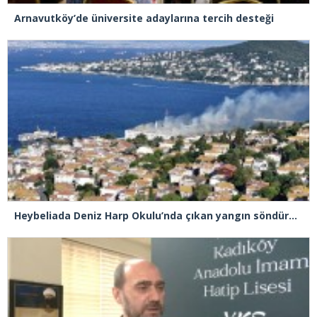
Arnavutköy’de üniversite adaylarına tercih desteği
Heybeliada Deniz Harp Okulu’nda çıkan yangın söndürüldü