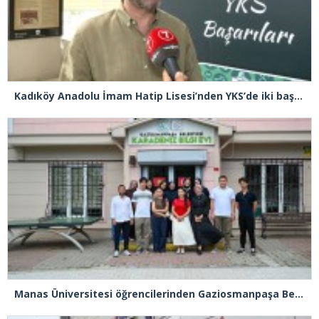
Kadıköy Anadolu İmam Hatip Lisesi’nden YKS’de iki başarı birden
Manas Üniversitesi öğrencilerinden Gaziosmanpaşa Belediyesi’ne ziyaret