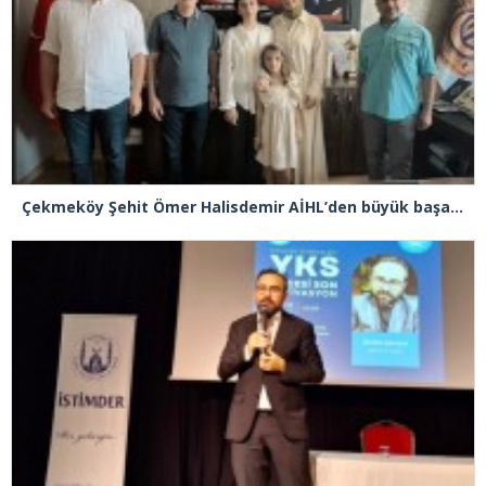
Çekmeköy Şehit Ömer Halisdemir AİHL’den büyük başarı! LGS’de yüzde 0,13’lik dilim