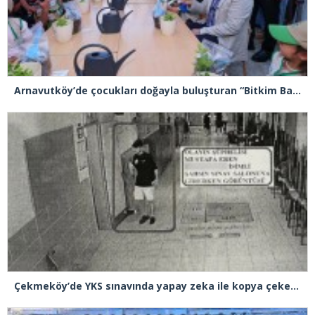
Arnavutköy’de çocukları doğayla buluşturan “Bitkim Bana Emanet” projesini hayata geçirildi
Çekmeköy’de YKS sınavında yapay zeka ile kopya çeken şüpheli tutuklandı