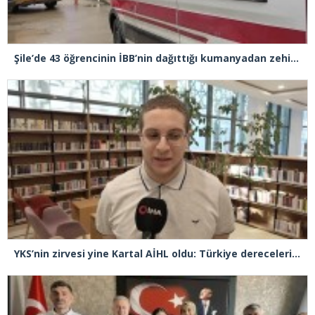
Şile’de 43 öğrencinin İBB’nin dağıttığı kumanyadan zehirlendiği iddiasıyla 4 şüpheliye 10 yıla kadar hapis talebi
YKS’nin zirvesi yine Kartal AİHL oldu: Türkiye dereceleri peş peşe geldi, başarının sırrını anlattılar