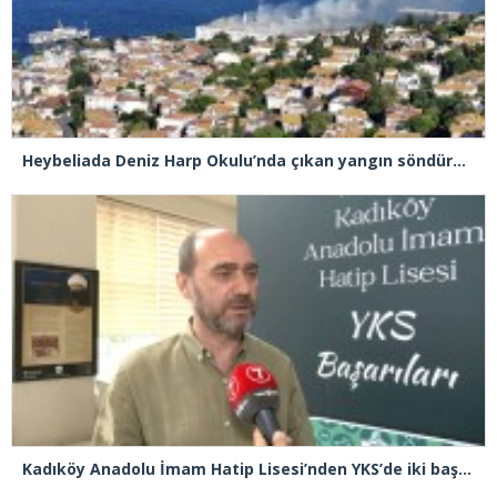
Heybeliada Deniz Harp Okulu’nda çıkan yangın söndürüldü
Kadıköy Anadolu İmam Hatip Lisesi’nden YKS’de iki başarı birden