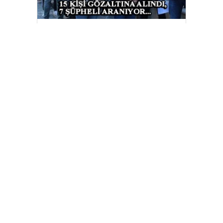
Kuşadası Belediyesi’ne yeni
operasyon: 15 gözaltı, 7 şüpheli
aranıyor
Aziz İhsan Aktaş Suç Örgütü
davasında 2 sanık tahliye edildi