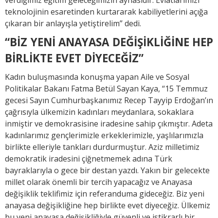
teknolojinin esaretinden kurtararak kabiliyetlerini açığa
çıkaran bir anlayışla yetiştirelim” dedi.
“BİZ YENİ ANAYASA DEĞİŞİKLİĞİNE HEP
BİRLİKTE EVET DİYECEĞİZ”
Kadın buluşmasında konuşma yapan Aile ve Sosyal
Politikalar Bakanı Fatma Betül Sayan Kaya, “15 Temmuz
gecesi Sayın Cumhurbaşkanımız Recep Tayyip Erdoğan’ın
çağrısıyla ülkemizin kadınları meydanlara, sokaklara
inmiştir ve demokrasisine iradesine sahip çıkmıştır. Adeta
kadınlarımız gençlerimizle erkeklerimizle, yaşlılarımızla
birlikte elleriyle tankları durdurmuştur. Aziz milletimiz
demokratik iradesini çiğnetmemek adına Türk
bayraklarıyla o gece bir destan yazdı. Yakın bir gelecekte
millet olarak önemli bir tercih yapacağız ve Anayasa
değişiklik teklifimiz için referanduma gideceğiz. Biz yeni
anayasa değişikliğine hep birlikte evet diyeceğiz. Ülkemiz
bu yeni anayasa değişikliğiyle güvenli ve istikrarlı bir