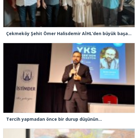
Çekmeköy Şehit Ömer Halisdemir AİHL’den büyük başarı! LGS’de yüzde 0,13’lik dilim
Tercih yapmadan önce bir durup düşünün…