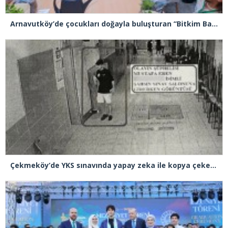
Arnavutköy’de çocukları doğayla buluşturan “Bitkim Bana Emanet” projesini hayata geçirildi
Çekmeköy’de YKS sınavında yapay zeka ile kopya çeken şüpheli tutuklandı