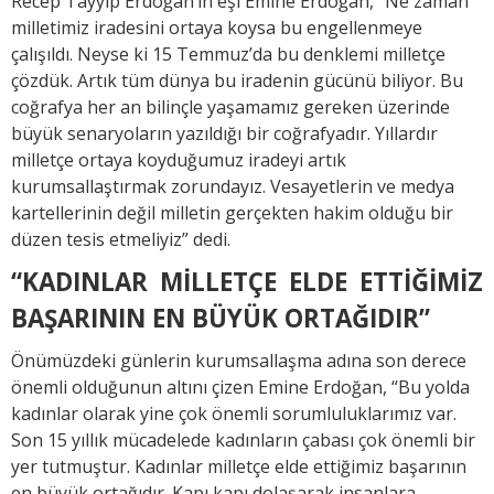
Recep Tayyip Erdoğan’ın eşi Emine Erdoğan, “Ne zaman
milletimiz iradesini ortaya koysa bu engellenmeye
çalışıldı. Neyse ki 15 Temmuz’da bu denklemi milletçe
çözdük. Artık tüm dünya bu iradenin gücünü biliyor. Bu
coğrafya her an bilinçle yaşamamız gereken üzerinde
büyük senaryoların yazıldığı bir coğrafyadır. Yıllardır
milletçe ortaya koyduğumuz iradeyi artık
kurumsallaştırmak zorundayız. Vesayetlerin ve medya
kartellerinin değil milletin gerçekten hakim olduğu bir
düzen tesis etmeliyiz” dedi.
“KADINLAR MİLLETÇE ELDE ETTİĞİMİZ
BAŞARININ EN BÜYÜK ORTAĞIDIR”
Önümüzdeki günlerin kurumsallaşma adına son derece
önemli olduğunun altını çizen Emine Erdoğan, “Bu yolda
kadınlar olarak yine çok önemli sorumluluklarımız var.
Son 15 yıllık mücadelede kadınların çabası çok önemli bir
yer tutmuştur. Kadınlar milletçe elde ettiğimiz başarının
en büyük ortağıdır. Kapı kapı dolaşarak insanlara