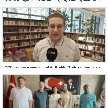
Şile’de 43 öğrencinin İBB’nin dağıttığı kumanyadan zehirlendiği iddiasıyla 4 şüpheliye 10 yıla kadar hapis talebi
YKS’nin zirvesi yine Kartal AİHL oldu: Türkiye dereceleri peş peşe geldi, başarının sırrını anlattılar