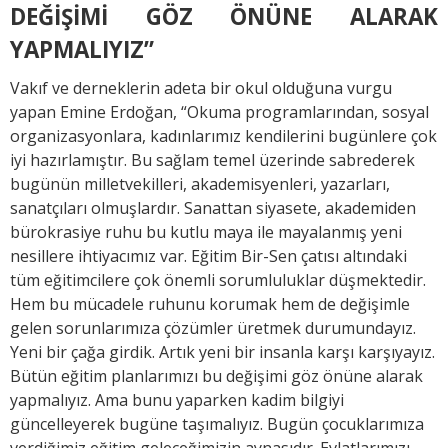
DEĞİŞİMİ GÖZ ÖNÜNE ALARAK
YAPMALIYIZ”
Vakıf ve derneklerin adeta bir okul olduğuna vurgu
yapan Emine Erdoğan, “Okuma programlarından, sosyal
organizasyonlara, kadınlarımız kendilerini bugünlere çok
iyi hazırlamıştır. Bu sağlam temel üzerinde sabrederek
bugünün milletvekilleri, akademisyenleri, yazarları,
sanatçıları olmuşlardır. Sanattan siyasete, akademiden
bürokrasiye ruhu bu kutlu maya ile mayalanmış yeni
nesillere ihtiyacımız var. Eğitim Bir-Sen çatısı altındaki
tüm eğitimcilere çok önemli sorumluluklar düşmektedir.
Hem bu mücadele ruhunu korumak hem de değişimle
gelen sorunlarımıza çözümler üretmek durumundayız.
Yeni bir çağa girdik. Artık yeni bir insanla karşı karşıyayız.
Bütün eğitim planlarımızı bu değişimi göz önüne alarak
yapmalıyız. Ama bunu yaparken kadim bilgiyi
güncelleyerek bugüne taşımalıyız. Bugün çocuklarımıza
verdiğimiz eğitim geleceğimizin aynasıdır. Evlatlarımızı