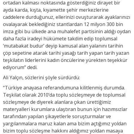
ortadan kalması noktasında gösterdiğiniz dirayet bir
ayda karda, kışta, kıyamette şehir merkezlerine
caddelere durduğunuz, ellerinizi ovuşturarak ayaklarınızı
ovalayarak beklediğiniz stantlardan 12 milyon 300 bin
imza gibi bu ülkede ana muhalefet partisinin aldığı oydan
daha fazla iradeyi hükümete takdim edip toplumsal
‘mutabakat budur’ deyip kamusal alan yalanını tarihin
çöp sepetine atarak tarihi yasağı tarih yapan tarih yazan
teşkilatın liderlerini kadın öncülerine yürekten teşekkür
ediyorum” dedi.
Ali Yalçın, sözlerini şöyle sürdürdü:
“Türkiye anayasa referandumuna kilitlenmiş durumda.
Teşkilat olarak 2010’da toplu sözleşmeye de toplumsal
sözleşmeye de diyerek alanlara çıkan ürettiğimiz
materyalleri kurumlara ulaştıran bunun için hazımsızlar
tarafından yapılan şikayetlerle soruşturmalar ve
yargılanmalara maruz kalan ama bizim açtığımız yoldan
bizim toplu sözleşme hakkını aldığımız yoldan masaya