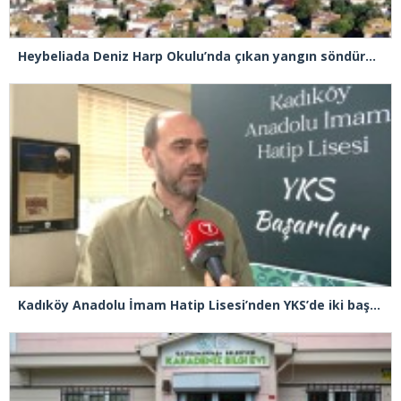
Heybeliada Deniz Harp Okulu’nda çıkan yangın söndürüldü
Kadıköy Anadolu İmam Hatip Lisesi’nden YKS’de iki başarı birden