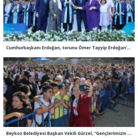
Cumhurbaşkanı Erdoğan, torunu Ömer Tayyip Erdoğan’a diplomasını takdim etti
Beykoz Belediyesi Başkan Vekili Gürzel, “Gençlerimizin sesine kulak verdik”