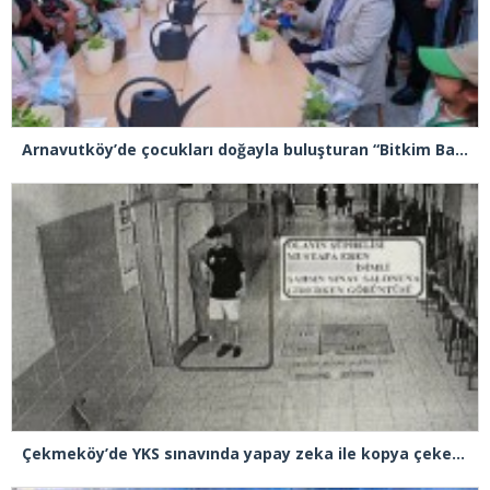
Arnavutköy’de çocukları doğayla buluşturan “Bitkim Bana Emanet” projesini hayata geçirildi
Çekmeköy’de YKS sınavında yapay zeka ile kopya çeken şüpheli tutuklandı