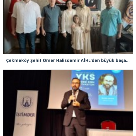
Çekmeköy Şehit Ömer Halisdemir AİHL’den büyük başarı! LGS’de yüzde 0,13’lik dilim