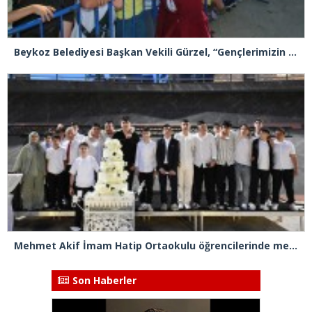
Beykoz Belediyesi Başkan Vekili Gürzel, “Gençlerimizin sesine kulak verdik”
Mehmet Akif İmam Hatip Ortaokulu öğrencilerinde mezuniyet heyecanı
Son Haberler