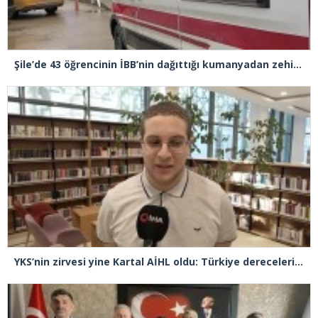
Şile’de 43 öğrencinin İBB’nin dağıttığı kumanyadan zehirlendiği iddiasıyla 4 şüpheliye 10 yıla kadar hapis talebi
YKS’nin zirvesi yine Kartal AİHL oldu: Türkiye dereceleri peş peşe geldi, başarının sırrını anlattılar