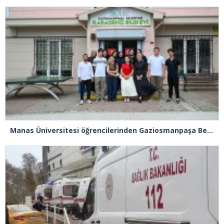
Manas Üniversitesi öğrencilerinden Gaziosmanpaşa Belediyesi’ne ziyaret