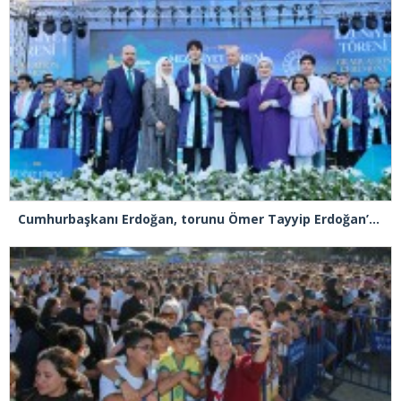
Cumhurbaşkanı Erdoğan, torunu Ömer Tayyip Erdoğan’a diplomasını takdim etti