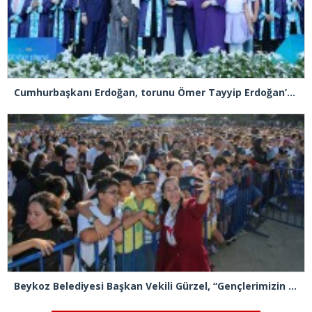
Cumhurbaşkanı Erdoğan, torunu Ömer Tayyip Erdoğan’a diplomasını takdim etti
Beykoz Belediyesi Başkan Vekili Gürzel, “Gençlerimizin sesine kulak verdik”