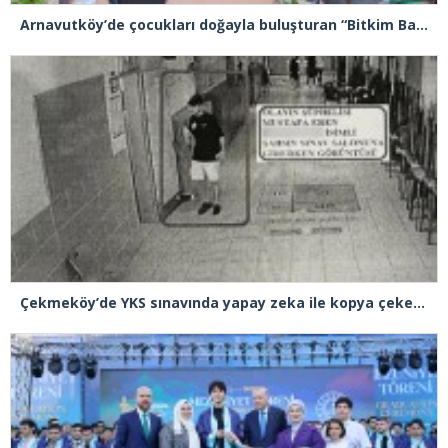
Arnavutköy’de çocukları doğayla buluşturan “Bitkim Bana Emanet” projesini hayata geçirildi
Çekmeköy’de YKS sınavında yapay zeka ile kopya çeken şüpheli tutuklandı