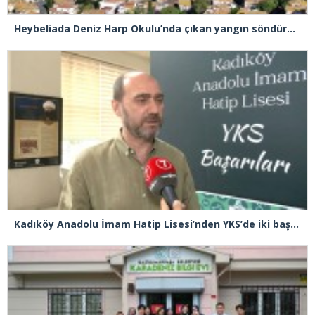
Heybeliada Deniz Harp Okulu’nda çıkan yangın söndürüldü
Kadıköy Anadolu İmam Hatip Lisesi’nden YKS’de iki başarı birden