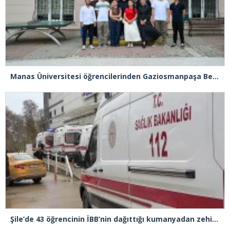
Manas Üniversitesi öğrencilerinden Gaziosmanpaşa Belediyesi’ne ziyaret
Şile’de 43 öğrencinin İBB’nin dağıttığı kumanyadan zehirlendiği iddiasıyla 4 şüpheliye 10 yıla kadar hapis talebi