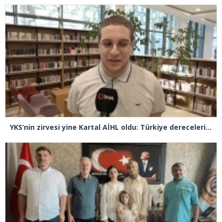
YKS’nin zirvesi yine Kartal AİHL oldu: Türkiye dereceleri peş peşe geldi, başarının sırrını anlattılar