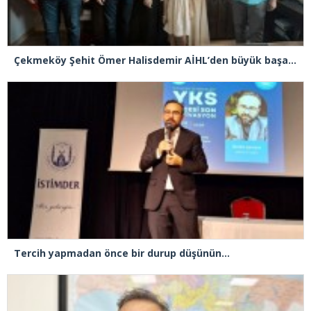
Çekmeköy Şehit Ömer Halisdemir AİHL’den büyük başarı! LGS’de yüzde 0,13’lik dilim
Tercih yapmadan önce bir durup düşünün…