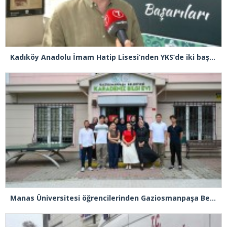
Kadıköy Anadolu İmam Hatip Lisesi’nden YKS’de iki başarı birden
Manas Üniversitesi öğrencilerinden Gaziosmanpaşa Belediyesi’ne ziyaret