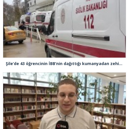
Şile’de 43 öğrencinin İBB’nin dağıttığı kumanyadan zehirlendiği iddiasıyla 4 şüpheliye 10 yıla kadar hapis talebi