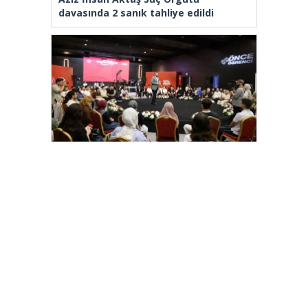
davasında 2 sanık tahliye edildi
Arnavutköy’de üniversite adaylarına
tercih desteği