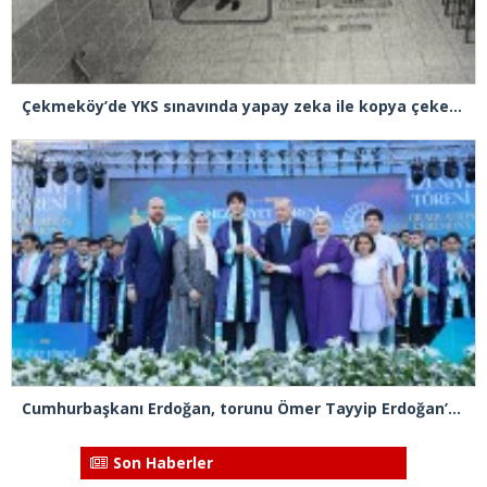
Çekmeköy’de YKS sınavında yapay zeka ile kopya çeken şüpheli tutuklandı
Cumhurbaşkanı Erdoğan, torunu Ömer Tayyip Erdoğan’a diplomasını takdim etti
Son Haberler