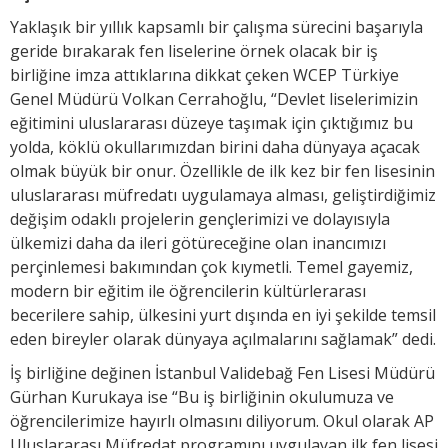
Yaklaşık bir yıllık kapsamlı bir çalışma sürecini başarıyla
geride bırakarak fen liselerine örnek olacak bir iş
birliğine imza attıklarına dikkat çeken WCEP Türkiye
Genel Müdürü Volkan Cerrahoğlu, “Devlet liselerimizin
eğitimini uluslararası düzeye taşımak için çıktığımız bu
yolda, köklü okullarımızdan birini daha dünyaya açacak
olmak büyük bir onur. Özellikle de ilk kez bir fen lisesinin
uluslararası müfredatı uygulamaya alması, geliştirdiğimiz
değişim odaklı projelerin gençlerimizi ve dolayısıyla
ülkemizi daha da ileri götüreceğine olan inancımızı
perçinlemesi bakımından çok kıymetli. Temel gayemiz,
modern bir eğitim ile öğrencilerin kültürlerarası
becerilere sahip, ülkesini yurt dışında en iyi şekilde temsil
eden bireyler olarak dünyaya açılmalarını sağlamak” dedi.
İş birliğine değinen İstanbul Validebağ Fen Lisesi Müdürü
Gürhan Kurukaya ise “Bu iş birliğinin okulumuza ve
öğrencilerimize hayırlı olmasını diliyorum. Okul olarak AP
Uluslararası Müfredat programını uygulayan ilk fen lisesi