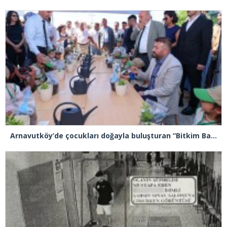
Arnavutköy’de çocukları doğayla buluşturan “Bitkim Bana Emanet” projesini hayata geçirildi