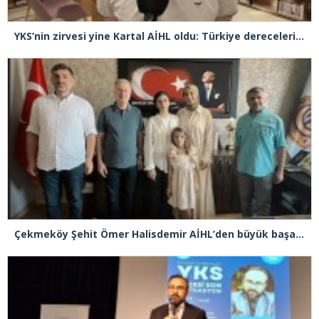
YKS’nin zirvesi yine Kartal AİHL oldu: Türkiye dereceleri peş peşe geldi, başarının sırrını anlattılar
Çekmeköy Şehit Ömer Halisdemir AİHL’den büyük başarı! LGS’de yüzde 0,13’lik dilim