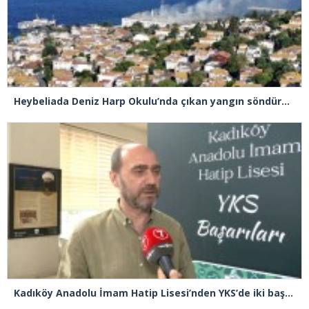
Heybeliada Deniz Harp Okulu’nda çıkan yangın söndürüldü
Kadıköy Anadolu İmam Hatip Lisesi’nden YKS’de iki başarı birden