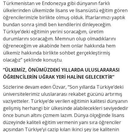
Türkmenistan ve Endonezya gibi dünyanın farklı
ülkelerinden ülkemizde lisans ve lisansüstü eğitim gören
öğrencilerimizle birlikte olmuş olduk. İftarlarımızı yaptık
bundan sonra şimdi ben kendilerini dinleyeceğim.
Türkiye’deki eğitimin yerini soracağım, üretim
durumlarını soracağım. Memnun olup olmadıklarını
öğreneceğim ve akabinde hem onlar hakkında hem
ülkemiz hakkında birlikte sohbet gerçekleştirmiş
olacağız” şeklinde konuştu.
“ÜLKEMİZ, ÖNÜMÜZDEKİ YILLARDA ULUSLARARASI
ÖĞRENCİLERİN UĞRAK YERİ HALİNE GELECEKTİR”
Sözlerine devam eden Özvar, “Son yıllarda Türkiye’deki
üniversitelerimiz uluslararası rekabet gücünü artırmış
vaziyetteler. Türkiye’de verilen eğitimin kalitesi dünyanın
gelişmiş herhangi bir ülkesinde alabilecekleri seviyededir
önce bunun altını çizmem lazım. Dünya ölçeğinde lisans
düzeyinde kaliteli eğitim vermenin yanı sıra öğrenciler
açısından Türkiye’yi cazip kılan ikinci şey ise kalitenin