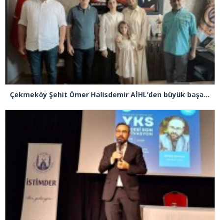
Çekmeköy Şehit Ömer Halisdemir AİHL’den büyük başarı! LGS’de yüzde 0,13’lik dilim