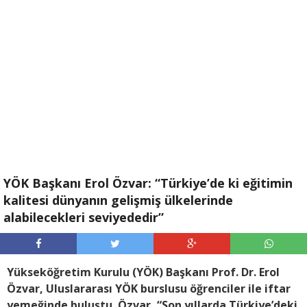
YÖK Başkanı Erol Özvar: “Türkiye’de ki eğitimin
kalitesi dünyanın gelişmiş ülkelerinde
alabilecekleri seviyededir”
Yükseköğretim Kurulu (YÖK) Başkanı Prof. Dr. Erol
Özvar, Uluslararası YÖK burslusu öğrenciler ile iftar
yemeğinde buluştu. Özvar, “Son yıllarda Türkiye’deki