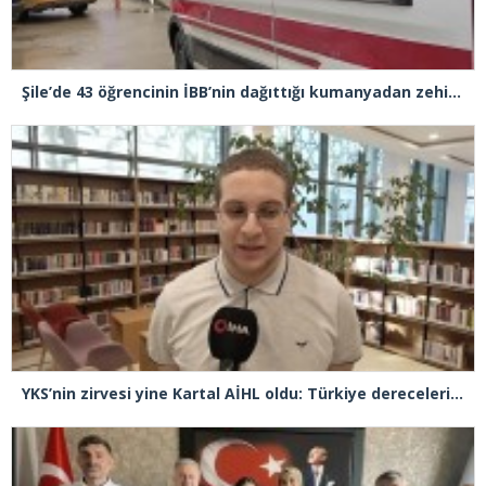
Şile’de 43 öğrencinin İBB’nin dağıttığı kumanyadan zehirlendiği iddiasıyla 4 şüpheliye 10 yıla kadar hapis talebi
YKS’nin zirvesi yine Kartal AİHL oldu: Türkiye dereceleri peş peşe geldi, başarının sırrını anlattılar