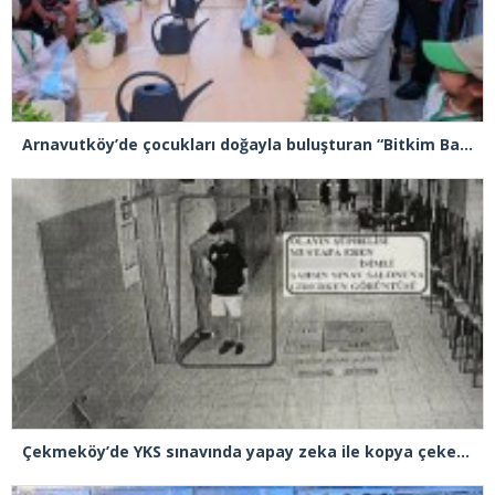
Arnavutköy’de çocukları doğayla buluşturan “Bitkim Bana Emanet” projesini hayata geçirildi
Çekmeköy’de YKS sınavında yapay zeka ile kopya çeken şüpheli tutuklandı