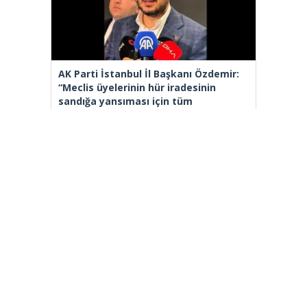
AK Parti İstanbul İl Başkanı Özdemir:
“Meclis üyelerinin hür iradesinin
sandığa yansıması için tüm
hukukçularımızla gerekli
başvurumuzu yapacağız”
[wp_ad_camp_2]
Gazete Manşetleri
Günlük Burç Yorumları
Haber Gönder
İletişim
Sitene Ekle
TCMB Döviz Kurları & Döviz Çevirici
Tüm Manşetler
Tüm Yazarlar