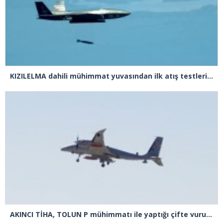
KIZILELMA dahili mühimmat yuvasından ilk atış testlerini başarıyla tamamladı
AKINCI TİHA, TOLUN P mühimmatı ile yaptığı çifte vuruşta hedefi tam isabetle vurdu