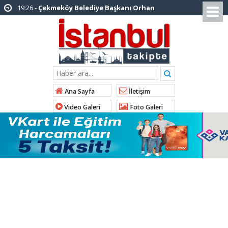
16:56 -
İstanbul’da 4 CHP’li belediye başkanı
AK Parti’ye katılıyor
14:10 -
Pendik Belediyesi ekipleri
Balıkesir’deki orman yangınına müdahale ediyor
01:04 -
Arnavutköy’de üniversite adaylarına
tercih desteği
Ana Sayfa
İletişim
Video Galeri
Foto Galeri