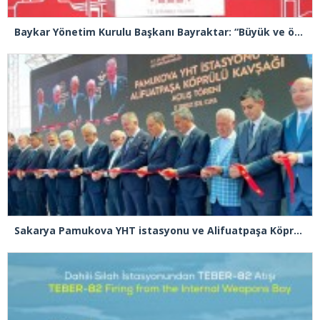
Baykar Yönetim Kurulu Başkanı Bayraktar: “Büyük ve önemli eserler konfor alanının dışında kalmaya razı olanlar tarafından gerçekleştirildi”
Sakarya Pamukova YHT istasyonu ve Alifuatpaşa Köprülü Kavşağı açılışı gerçekleşti