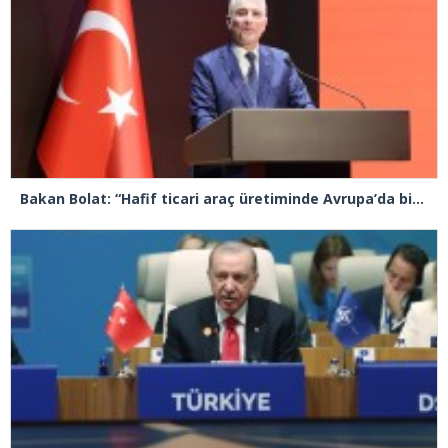
Bakan Bolat: “Hafif ticari araç üretiminde Avrupa’da birinci sıradayız”