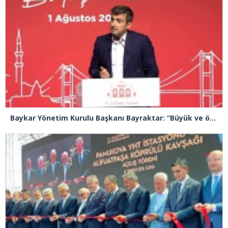
Baykar Yönetim Kurulu Başkanı Bayraktar: “Büyük ve önemli eserler konfor alanının dışında kalmaya razı olanlar tarafından gerçekleştirildi”