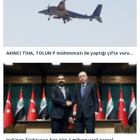
AKINCI TİHA, TOLUN P mühimmatı ile yaptığı çifte vuruşta hedefi tam isabetle vurdu
Irak’tan Türkiye’ye her gün 1 milyon varil petrol