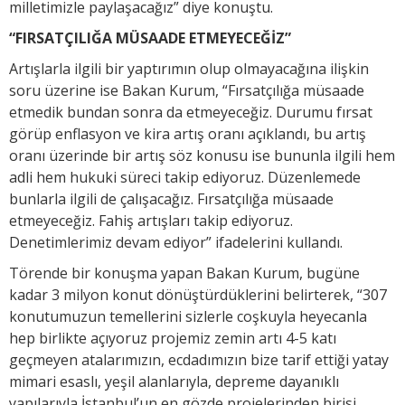
milletimizle paylaşacağız” diye konuştu.
“FIRSATÇILIĞA MÜSAADE ETMEYECEĞİZ”
Artışlarla ilgili bir yaptırımın olup olmayacağına ilişkin
soru üzerine ise Bakan Kurum, “Fırsatçılığa müsaade
etmedik bundan sonra da etmeyeceğiz. Durumu fırsat
görüp enflasyon ve kira artış oranı açıklandı, bu artış
oranı üzerinde bir artış söz konusu ise bununla ilgili hem
adli hem hukuki süreci takip ediyoruz. Düzenlemede
bunlarla ilgili de çalışacağız. Fırsatçılığa müsaade
etmeyeceğiz. Fahiş artışları takip ediyoruz.
Denetimlerimiz devam ediyor” ifadelerini kullandı.
Törende bir konuşma yapan Bakan Kurum, bugüne
kadar 3 milyon konut dönüştürdüklerini belirterek, “307
konutumuzun temellerini sizlerle coşkuyla heyecanla
hep birlikte açıyoruz projemiz zemin artı 4-5 katı
geçmeyen atalarımızın, ecdadımızın bize tarif ettiği yatay
mimari esaslı, yeşil alanlarıyla, depreme dayanıklı
yapılarıyla İstanbul’un en gözde projelerinden birisi