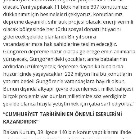
olacak. Yeni yapılacak 11 blok halinde 307 konutumuz
dükkanımız için besmeleleri çekiyoruz, konutlarımız
depreme dayanıklı, sıfır atık projesi olacak, enerji verimli
olacak bölgesinde her türlü sosyal donatı ihtiyacını
giderecek şekilde planlandı. Bir yıl sonra
vatandaşlarımıza hak sahiplerine teslim edeceğiz.
Güngören depreme hazır olacak geleceğe emin adımlarla
yürüyecek, Güngören’deki çocuklar, anne babalarının
ardından üzülmeyecek; depreme dayanıklı binalarda
huzur içinde yaşayacaklar. 222 milyon lira bu konutların
yatırım bedeli Güngören’e vatandaşlara hayırlı olsun.
Bunun dışında altyapı, çevre düzenlemesi, millet bahçesi
birçok projemiz var bunları milletimize söz verdiğimiz
şekilde olanca hızıyla yetiştirmek için çaba sarf ediyoruz.”
“CUMHURİYET TARİHİNİN EN ÖNEMLİ ESERLERİNİ
KAZANDIRDIK”
Bakan Kurum, 39 ilçede 140 bin konut yaptıklarını ifade