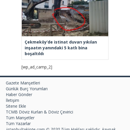
Çekmeköy’de istinat duvarı yıkılan
inşaatın yanındaki 5 katlı bina
boşaltıldı
[wp_ad_camp_2]
Gazete Manşetleri
Günlük Burç Yorumları
Haber Gönder
İletişim
Sitene Ekle
TCMB Döviz Kurları & Döviz Çevirici
Tüm Manşetler
Tüm Yazarlar
istanbultakipte.com © 2020 Tüm Hakları saklıdır, kaynak