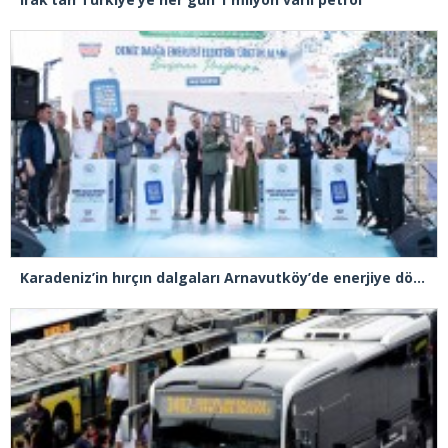
Karadeniz’in hırçın dalgaları Arnavutköy’de enerjiye dönüştü