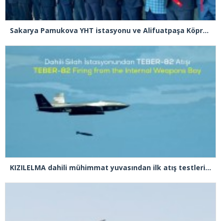
Sakarya Pamukova YHT istasyonu ve Alifuatpaşa Köprülü Kavşağı açılışı gerçekleşti
KIZILELMA dahili mühimmat yuvasından ilk atış testlerini başarıyla tamamladı