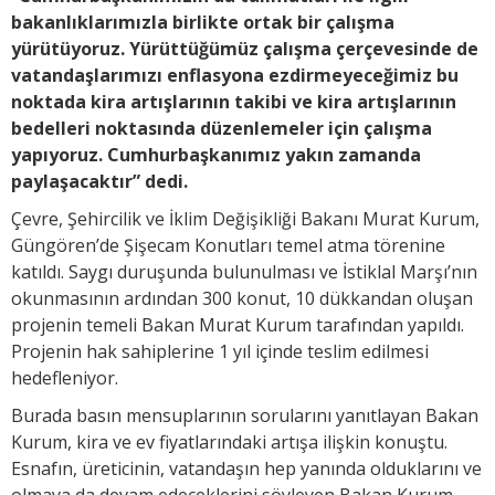
bakanlıklarımızla birlikte ortak bir çalışma
yürütüyoruz. Yürüttüğümüz çalışma çerçevesinde de
vatandaşlarımızı enflasyona ezdirmeyeceğimiz bu
noktada kira artışlarının takibi ve kira artışlarının
bedelleri noktasında düzenlemeler için çalışma
yapıyoruz. Cumhurbaşkanımız yakın zamanda
paylaşacaktır” dedi.
Çevre, Şehircilik ve İklim Değişikliği Bakanı Murat Kurum,
Güngören’de Şişecam Konutları temel atma törenine
katıldı. Saygı duruşunda bulunulması ve İstiklal Marşı’nın
okunmasının ardından 300 konut, 10 dükkandan oluşan
projenin temeli Bakan Murat Kurum tarafından yapıldı.
Projenin hak sahiplerine 1 yıl içinde teslim edilmesi
hedefleniyor.
Burada basın mensuplarının sorularını yanıtlayan Bakan
Kurum, kira ve ev fiyatlarındaki artışa ilişkin konuştu.
Esnafın, üreticinin, vatandaşın hep yanında olduklarını ve
olmaya da devam edeceklerini söyleyen Bakan Kurum,