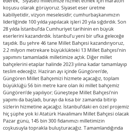
ederek, “Siyaseti milletimize hizmet etmek için maraton
koşusu olarak görüyoruz. Siyaset eser üretme
kabiliyetidir, vizyon meselesidir; cumhurbaşkanımızın
liderliğinde 100 yılda yapılacak işleri 20 yıla sığdırdık. Son
28 yılda İstanbul’da Cumhuriyet tarihinin en büyük
eserlerini kazandırdık. İstanbul’u yeni bir ufka geleceğe
taşıdık. Bu şehre 46 tane Millet Bahçesi kazandırıyoruz,
2.2 milyon metrekare büyüklükteki 13 Millet Bahçesi’nin
yapımını tamamladık milletimize açtık. Diğer millet
bahçelerini etaplar halinde 2023 yılına kadar tamamlayıp
teslim edeceğiz. Haziran ayı içinde Güngören’de,
Güngören Millet Bahçemizi hizmete açacağız, toplam
büyüklüğü 56 bin metre kare olan iki millet bahçemiz
Güngören’de yapılıyor; Güneştepe Millet Bahçesi’nin
yapımı da başladı, burayı da kısa bir zamanda bitirip
sizlerin hizmetine açacağız. İstanbul’daki en özel projemiz
hiç şüphe yok ki Atatürk Havalimanı Millet Bahçesi olacak
Pazar günü, 145 bin 300 fidanımızı milletimizin
coşkusuyla toprakla buluşturacağız. Tamamlandığında