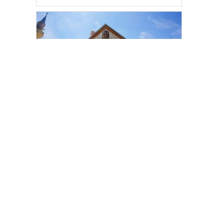
Fatih Belediyesi tarihî çeşmeleri birer
birer ayağa kaldırıyor
[wp_ad_camp_2]
Gazete Manşetleri
Günlük Burç Yorumları
Haber Gönder
İletişim
Sitene Ekle
TCMB Döviz Kurları & Döviz Çevirici