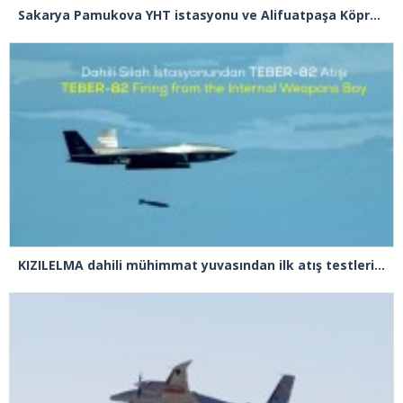
Sakarya Pamukova YHT istasyonu ve Alifuatpaşa Köprülü Kavşağı açılışı gerçekleşti
KIZILELMA dahili mühimmat yuvasından ilk atış testlerini başarıyla tamamladı