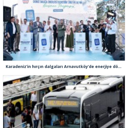
Karadeniz’in hırçın dalgaları Arnavutköy’de enerjiye dönüştü