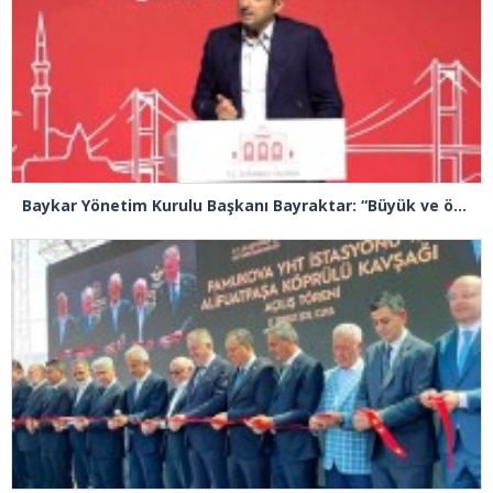
Baykar Yönetim Kurulu Başkanı Bayraktar: “Büyük ve önemli eserler konfor alanının dışında kalmaya razı olanlar tarafından gerçekleştirildi”