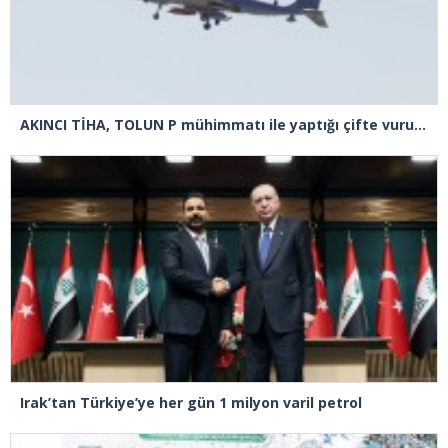
AKINCI TİHA, TOLUN P mühimmatı ile yaptığı çifte vuruşta hedefi tam isabetle vurdu
Irak’tan Türkiye’ye her gün 1 milyon varil petrol