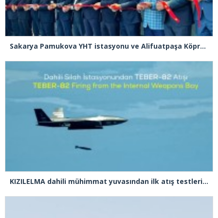
Sakarya Pamukova YHT istasyonu ve Alifuatpaşa Köprülü Kavşağı açılışı gerçekleşti
KIZILELMA dahili mühimmat yuvasından ilk atış testlerini başarıyla tamamladı