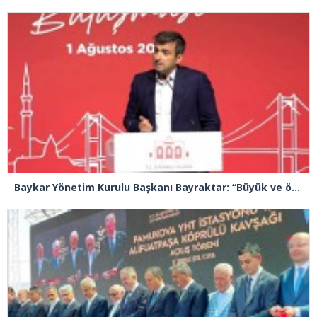
Baykar Yönetim Kurulu Başkanı Bayraktar: “Büyük ve önemli eserler konfor alanının dışında kalmaya razı olanlar tarafından gerçekleştirildi”