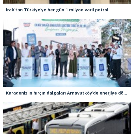
Irak’tan Türkiye’ye her gün 1 milyon varil petrol
Karadeniz’in hırçın dalgaları Arnavutköy’de enerjiye dönüştü