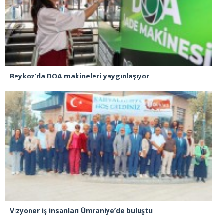
Beykoz’da DOA makineleri yaygınlaşıyor
Vizyoner iş insanları Ümraniye’de buluştu