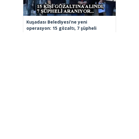
Kuşadası Belediyesi’ne yeni
operasyon: 15 gözaltı, 7 şüpheli
aranıyor
Aziz İhsan Aktaş Suç Örgütü
davasında 2 sanık tahliye edildi