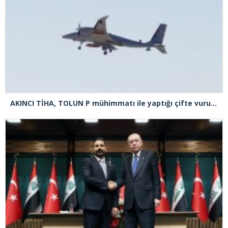
AKINCI TİHA, TOLUN P mühimmatı ile yaptığı çifte vuruşta hedefi tam isabetle vurdu