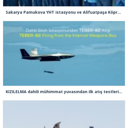
Sakarya Pamukova YHT istasyonu ve Alifuatpaşa Köprülü Kavşağı açılışı gerçekleşti
KIZILELMA dahili mühimmat yuvasından ilk atış testlerini başarıyla tamamladı