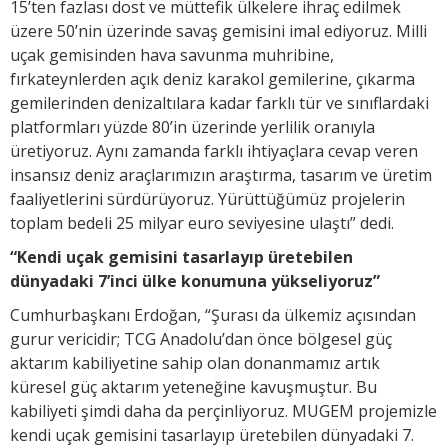
15’ten fazlası dost ve müttefik ülkelere ihraç edilmek
üzere 50’nin üzerinde savaş gemisini imal ediyoruz. Milli
uçak gemisinden hava savunma muhribine,
fırkateynlerden açık deniz karakol gemilerine, çıkarma
gemilerinden denizaltılara kadar farklı tür ve sınıflardaki
platformları yüzde 80’in üzerinde yerlilik oranıyla
üretiyoruz. Aynı zamanda farklı ihtiyaçlara cevap veren
insansız deniz araçlarımızın araştırma, tasarım ve üretim
faaliyetlerini sürdürüyoruz. Yürüttüğümüz projelerin
toplam bedeli 25 milyar euro seviyesine ulaştı” dedi.
“Kendi uçak gemisini tasarlayıp üretebilen
dünyadaki 7’inci ülke konumuna yükseliyoruz”
Cumhurbaşkanı Erdoğan, “Şurası da ülkemiz açısından
gurur vericidir; TCG Anadolu’dan önce bölgesel güç
aktarım kabiliyetine sahip olan donanmamız artık
küresel güç aktarım yeteneğine kavuşmuştur. Bu
kabiliyeti şimdi daha da perçinliyoruz. MUGEM projemizle
kendi uçak gemisini tasarlayıp üretebilen dünyadaki 7.