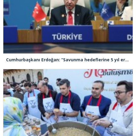
Cumhurbaşkanı Erdoğan: ”Savunma hedeflerine 5 yıl erken ulaşacağız”