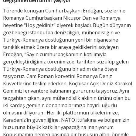
değişimlerden birini yaşıyor”
Törende konuşan Cumhurbaşkanı Erdoğan, sözlerine
Romanya Cumhurbaşkanı Nicuşor Dan ve Romanya
heyetine “Hoş geldiniz” diyerek başladı. Bugün dünyanın
gözbebeği İstanbul’da denizciliğin, mühendisliğin ve
Türkiye-Romanya dostluğunun yeni bir nişanesine
tanıklık etmek üzere bir araya geldiklerini söyleyen
Erdoğan, “Sayın cumhurbaşkanının katılımıyla
gerçekleştirdiğimiz törenimizde, tarihten süzülüp gelen
Türkiye-Romanya dostluğunu bir adım daha öteye
taşıyoruz. Cam Roman korvetini Romanya Deniz
Kuvvetlerine teslim ederken, Koçhisar Açık Deniz Karakol
Gemimizi envantere katmanın gururunu taşıyoruz. Aynı
tezgahtan çıkan, aynı mühendislik aklının ürünü olan bu
iki kardeş geminin donanmalarımıza hayırlı uğurlu
olmasını diliyorum. Her iki platformun ülkelerimize,
Karadeniz’in güvenliğine, NATO ittifakına ve bölgemizin
huzuruna büyük katkılar yapacağına inanıyorum.
Konuşmamın hemen başında bir hususun altını önemle