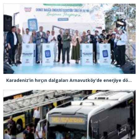
Karadeniz’in hırçın dalgaları Arnavutköy’de enerjiye dönüştü