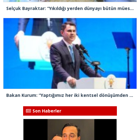
Selçuk Bayraktar: “Yıkıldığı yerden dünyayı bütün müesseseleriyle yeniden inşa etmek gerekiyor”
Bakan Kurum: “Yaptığımız her iki kentsel dönüşümden biri İstanbul’da gerçekleştiriliyor”
Son Haberler