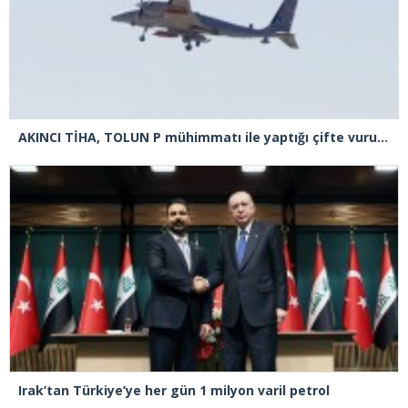
AKINCI TİHA, TOLUN P mühimmatı ile yaptığı çifte vuruşta hedefi tam isabetle vurdu
Irak’tan Türkiye’ye her gün 1 milyon varil petrol