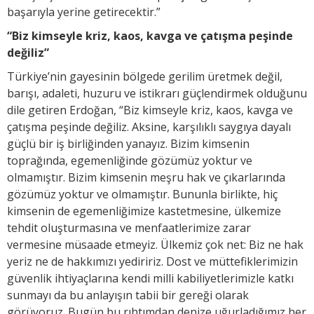
başarıyla yerine getirecektir.”
“Biz kimseyle kriz, kaos, kavga ve çatışma peşinde
değiliz”
Türkiye’nin gayesinin bölgede gerilim üretmek değil,
barışı, adaleti, huzuru ve istikrarı güçlendirmek olduğunu
dile getiren Erdoğan, “Biz kimseyle kriz, kaos, kavga ve
çatışma peşinde değiliz. Aksine, karşılıklı saygıya dayalı
güçlü bir iş birliğinden yanayız. Bizim kimsenin
toprağında, egemenliğinde gözümüz yoktur ve
olmamıştır. Bizim kimsenin meşru hak ve çıkarlarında
gözümüz yoktur ve olmamıştır. Bununla birlikte, hiç
kimsenin de egemenliğimize kastetmesine, ülkemize
tehdit oluşturmasına ve menfaatlerimize zarar
vermesine müsaade etmeyiz. Ülkemiz çok net: Biz ne hak
yeriz ne de hakkımızı yediririz. Dost ve müttefiklerimizin
güvenlik ihtiyaçlarına kendi milli kabiliyetlerimizle katkı
sunmayı da bu anlayışın tabii bir gereği olarak
görüyoruz. Bugün bu rıhtımdan denize uğurladığımız her