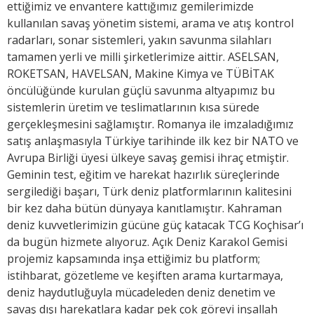
ettiğimiz ve envantere kattığımız gemilerimizde
kullanılan savaş yönetim sistemi, arama ve atış kontrol
radarları, sonar sistemleri, yakın savunma silahları
tamamen yerli ve milli şirketlerimize aittir. ASELSAN,
ROKETSAN, HAVELSAN, Makine Kimya ve TÜBİTAK
öncülüğünde kurulan güçlü savunma altyapımız bu
sistemlerin üretim ve teslimatlarının kısa sürede
gerçekleşmesini sağlamıştır. Romanya ile imzaladığımız
satış anlaşmasıyla Türkiye tarihinde ilk kez bir NATO ve
Avrupa Birliği üyesi ülkeye savaş gemisi ihraç etmiştir.
Geminin test, eğitim ve harekat hazırlık süreçlerinde
sergilediği başarı, Türk deniz platformlarının kalitesini
bir kez daha bütün dünyaya kanıtlamıştır. Kahraman
deniz kuvvetlerimizin gücüne güç katacak TCG Koçhisar’ı
da bugün hizmete alıyoruz. Açık Deniz Karakol Gemisi
projemiz kapsamında inşa ettiğimiz bu platform;
istihbarat, gözetleme ve keşiften arama kurtarmaya,
deniz haydutluğuyla mücadeleden deniz denetim ve
savaş dışı harekatlara kadar pek çok görevi inşallah