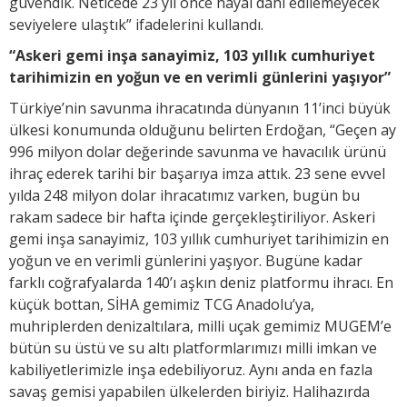
güvendik. Neticede 23 yıl önce hayal dahi edilemeyecek
seviyelere ulaştık” ifadelerini kullandı.
“Askeri gemi inşa sanayimiz, 103 yıllık cumhuriyet
tarihimizin en yoğun ve en verimli günlerini yaşıyor”
Türkiye’nin savunma ihracatında dünyanın 11’inci büyük
ülkesi konumunda olduğunu belirten Erdoğan, “Geçen ay
996 milyon dolar değerinde savunma ve havacılık ürünü
ihraç ederek tarihi bir başarıya imza attık. 23 sene evvel
yılda 248 milyon dolar ihracatımız varken, bugün bu
rakam sadece bir hafta içinde gerçekleştiriliyor. Askeri
gemi inşa sanayimiz, 103 yıllık cumhuriyet tarihimizin en
yoğun ve en verimli günlerini yaşıyor. Bugüne kadar
farklı coğrafyalarda 140’ı aşkın deniz platformu ihracı. En
küçük bottan, SİHA gemimiz TCG Anadolu’ya,
muhriplerden denizaltılara, milli uçak gemimiz MUGEM’e
bütün su üstü ve su altı platformlarımızı milli imkan ve
kabiliyetlerimizle inşa edebiliyoruz. Aynı anda en fazla
savaş gemisi yapabilen ülkelerden biriyiz. Halihazırda