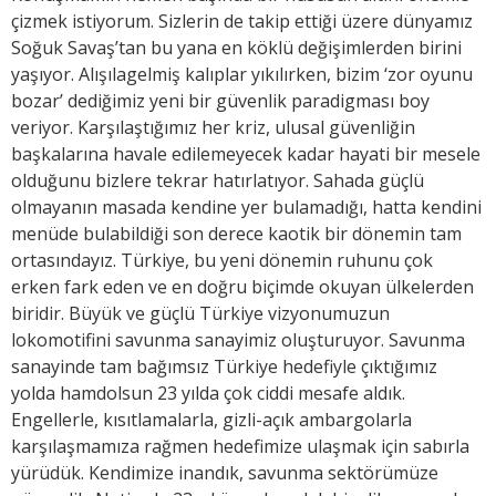
çizmek istiyorum. Sizlerin de takip ettiği üzere dünyamız
Soğuk Savaş’tan bu yana en köklü değişimlerden birini
yaşıyor. Alışılagelmiş kalıplar yıkılırken, bizim ‘zor oyunu
bozar’ dediğimiz yeni bir güvenlik paradigması boy
veriyor. Karşılaştığımız her kriz, ulusal güvenliğin
başkalarına havale edilemeyecek kadar hayati bir mesele
olduğunu bizlere tekrar hatırlatıyor. Sahada güçlü
olmayanın masada kendine yer bulamadığı, hatta kendini
menüde bulabildiği son derece kaotik bir dönemin tam
ortasındayız. Türkiye, bu yeni dönemin ruhunu çok
erken fark eden ve en doğru biçimde okuyan ülkelerden
biridir. Büyük ve güçlü Türkiye vizyonumuzun
lokomotifini savunma sanayimiz oluşturuyor. Savunma
sanayinde tam bağımsız Türkiye hedefiyle çıktığımız
yolda hamdolsun 23 yılda çok ciddi mesafe aldık.
Engellerle, kısıtlamalarla, gizli-açık ambargolarla
karşılaşmamıza rağmen hedefimize ulaşmak için sabırla
yürüdük. Kendimize inandık, savunma sektörümüze