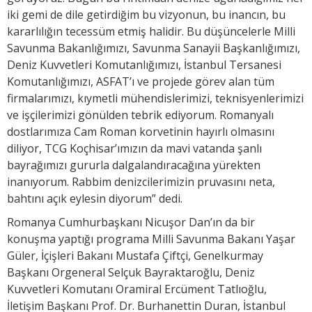
iki gemi de dile getirdiğim bu vizyonun, bu inancın, bu
kararlılığın tecessüm etmiş halidir. Bu düşüncelerle Milli
Savunma Bakanlığımızı, Savunma Sanayii Başkanlığımızı,
Deniz Kuvvetleri Komutanlığımızı, İstanbul Tersanesi
Komutanlığımızı, ASFAT’ı ve projede görev alan tüm
firmalarımızı, kıymetli mühendislerimizi, teknisyenlerimizi
ve işçilerimizi gönülden tebrik ediyorum. Romanyalı
dostlarımıza Cam Roman korvetinin hayırlı olmasını
diliyor, TCG Koçhisar’ımızın da mavi vatanda şanlı
bayrağımızı gururla dalgalandıracağına yürekten
inanıyorum. Rabbim denizcilerimizin pruvasını neta,
bahtını açık eylesin diyorum” dedi.
Romanya Cumhurbaşkanı Nicuşor Dan’ın da bir
konuşma yaptığı programa Milli Savunma Bakanı Yaşar
Güler, İçişleri Bakanı Mustafa Çiftçi, Genelkurmay
Başkanı Orgeneral Selçuk Bayraktaroğlu, Deniz
Kuvvetleri Komutanı Oramiral Ercüment Tatlıoğlu,
İletişim Başkanı Prof. Dr. Burhanettin Duran, İstanbul