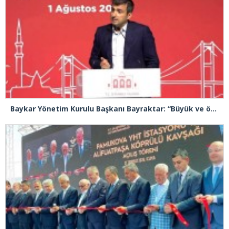
Baykar Yönetim Kurulu Başkanı Bayraktar: “Büyük ve önemli eserler konfor alanının dışında kalmaya razı olanlar tarafından gerçekleştirildi”