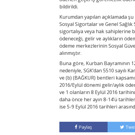
bildirildi.
Kurumdan yapılan açıklamada şu ifa
Sosyal Sigortalar ve Genel Sağlı
sigortalıya veya hak sahiplerine b
ödeneceği, gelir ve aylıkların öd
ödeme merkezlerinin Sosyal Güve
alınmıştır.
Buna göre, Kurban Bayramının 12, 
nedeniyle, SGK’dan 5510 sayılı Ka
ve (b) (BAĞKUR) bentleri kapsamınd
2016/Eylül dönemi gelir/aylık ödem
ve 1 olanların 8 Eylül 2016 tarihind
daha önce her ayın 8-14’ü tarihle
ise 5-9 Eylül 2016 tarihleri arası
Paylaş
Twe