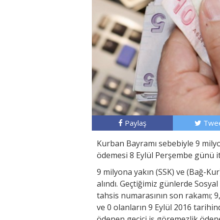
Paylaş
Twee
Kurban Bayramı sebebiyle 9 milyo
ödemesi 8 Eylül Perşembe günü iti
9 milyona yakın (SSK) ve (Bağ-K
alındı. Geçtiğimiz günlerde Sosya
tahsis numarasının son rakamı; 9, 7
ve 0 olanların 9 Eylül 2016 tarihi
ödenen geçici iş göremezlik ödene