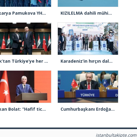
Sakarya Pamukova YHT istasyonu ve Alifuatpaşa Köprülü Kavşağı açılışı gerçekleşti
KIZILELMA dahili mühimmat yuvasından ilk atış testlerini başarıyla tamamladı
Irak’tan Türkiye’ye her gün 1 milyon varil petrol
Karadeniz’in hırçın dalgaları Arnavutköy’de enerjiye dönüştü
Bakan Bolat: “Hafif ticari araç üretiminde Avrupa’da birinci sıradayız”
Cumhurbaşkanı Erdoğan: ”Savunma hedeflerine 5 yıl erken ulaşacağız”
istanbultakipte.com