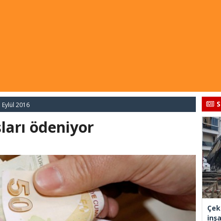
S
 Eylül 2016
ları ödeniyor
Çek
inşa