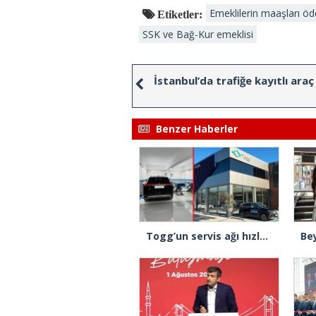
Emeklilerin maaşları öd
Etiketler:
SSK ve Bağ-Kur emeklisi
İstanbul’da trafiğe kayıtlı araç 
Benzer Haberler
Togg’un servis ağı hızla büyüyor