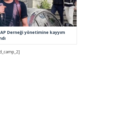
AP Derneği yönetimine kayyım
ndı
d_camp_2]