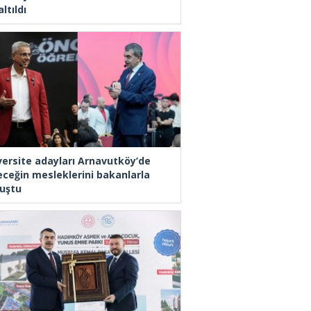
ltıldı
versite adayları Arnavutköy’de
eceğin mesleklerini bakanlarla
uştu