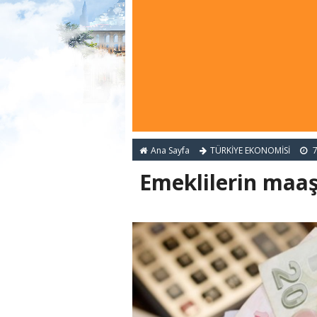
Ana Sayfa
TÜRKİYE EKONOMİSİ
7
Emeklilerin maaş