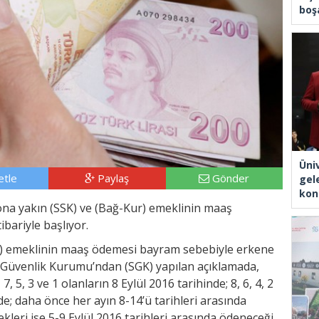
boşa
Üni
tle
Paylaş
Gönder
gel
kon
na yakın (SSK) ve (Bağ-Kur) emeklinin maaş
bariyle başlıyor.
ur) emeklinin maaş ödemesi bayram sebebiyle erkene
l Güvenlik Kurumu’ndan (SGK) yapılan açıklamada,
, 5, 3 ve 1 olanların 8 Eylül 2016 tarihinde; 8, 6, 4, 2
nde; daha önce her ayın 8-14’ü tarihleri arasında
kleri ise 5-9 Eylül 2016 tarihleri arasında ödeneceği