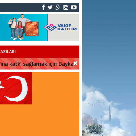
AZILARI
rına katkı sağlamak için Baykar