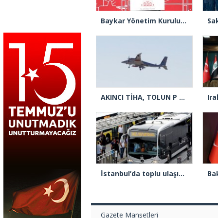
Baykar Yönetim Kurulu Başkanı Bayraktar: “Büyük ve önemli eserler konfor alanının dışında kalmaya razı olanlar tarafından gerçekleştirildi”
AKINCI TİHA, TOLUN P mühimmatı ile yaptığı çifte vuruşta hedefi tam isabetle vurdu
İstanbul’da toplu ulaşıma yüzde 10 zam yapıldı
Gazete Manşetleri