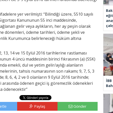
Bak
delere yer verilmişti: “Bilindiği üzere, 5510 sayılı
eği
k Sigortası Kanununun 55 inci maddesinde,
ana
çal
ağlanan gelir veya aylıkların, her ay peşin olarak
eme dönemleri, ödeme tarihleri, ödeme şekli ve
nlik Kurumunca belirleneceği hüküm altına
13, 14 ve 15 Eylül 2016 tarihlerine rastlaması
nunun 4 üncü maddesinin birinci fıkrasının (a) (SSK)
a emekli, dul ve yetim gelir/aylığı alanların
elerinin, tahsis numarasının son rakamı; 9, 7, 5, 3
e; 8, 6, 4, 2 ve 0 olanların 9 Eylül 2016 tarihinde;
İBB
ri arasında ödenen geçici iş göremezlik ödenekleri
Bahç
nda ödenecektir”
etle
Paylaş
Gönder