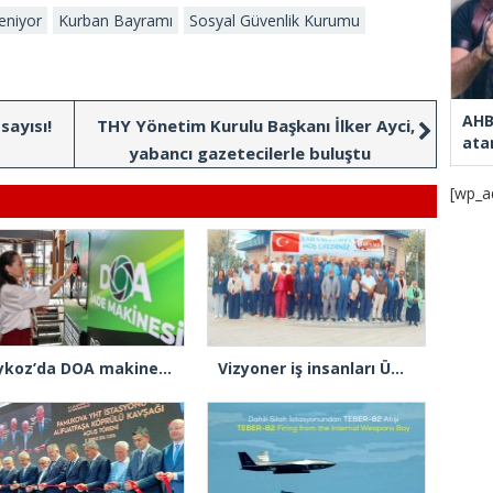
eniyor
Kurban Bayramı
Sosyal Güvenlik Kurumu
AHB
sayısı!
THY Yönetim Kurulu Başkanı İlker Ayci,
ata
yabancı gazetecilerle buluştu
[wp_a
Beykoz’da DOA makineleri yaygınlaşıyor
Vizyoner iş insanları Ümraniye’de buluştu