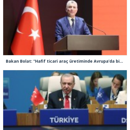
Bakan Bolat: “Hafif ticari araç üretiminde Avrupa’da birinci sıradayız”