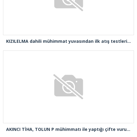
KIZILELMA dahili mühimmat yuvasından ilk atış testlerini başarıyla tamamladı
AKINCI TİHA, TOLUN P mühimmatı ile yaptığı çifte vuruşta hedefi tam isabetle vurdu