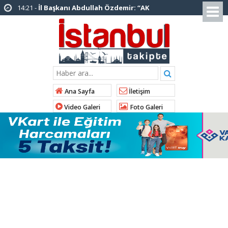
14:20 -
Şadi Yazıcı, “Silivri’den alınan talimatla
hakkımda karalama kampanyası yürütülüyor”
12:12 -
AK Parti’ye katılan ilçe belediye
başkanlarından İl Başkanı Özdemir’e ziyaret
01:00 -
Tuzla Belediye Başkanı Eren Ali
Bingöl’den İBB’ye tepki
Ana Sayfa
İletişim
12:26 -
İstanbul Emniyet Müdürlüğünden
Video Galeri
Foto Galeri
“Gök Kubbe’de, Mavi Vatan’da, Şanlı Topraklarda:
İstanbul Emniyeti Her Yerde” paylaşımı
19:26 -
Çekmeköy Belediye Başkanı Orhan
Çerkez AK Parti’ye katıldı
16:56 -
İstanbul’da 4 CHP’li belediye başkanı
AK Parti’ye katılıyor
15:03 -
Çekmeköy Belediyesi’nden hafriyat
çökmesine ilişkin açıklama