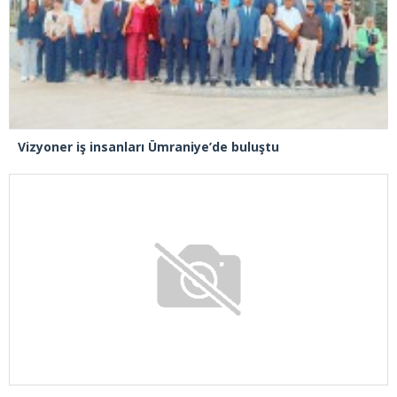
Vizyoner iş insanları Ümraniye’de buluştu
Baykar Yönetim Kurulu Başkanı Bayraktar: “Büyük ve önemli eserler konfor alanının dışında kalmaya razı olanlar tarafından gerçekleştirildi”