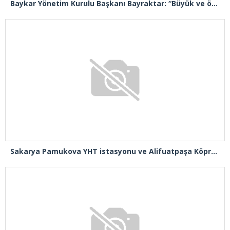
Sakarya Pamukova YHT istasyonu ve Alifuatpaşa Köprülü Kavşağı açılışı gerçekleşti