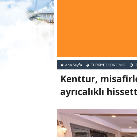
Ana Sayfa
TÜRKİYE EKONOMİSİ
2
Kenttur, misafir
ayrıcalıklı hisset