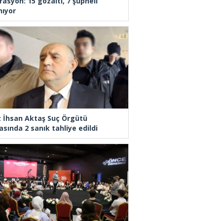
rasyon: 15 gözaltı, 7 şüpheli
nıyor
z İhsan Aktaş Suç Örgütü
asında 2 sanık tahliye edildi