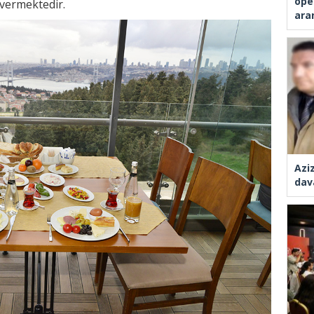
ope
 vermektedir.
ara
Azi
dav