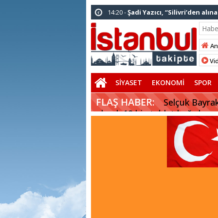
12:12 -
AK Parti’ye katılan ilçe bel
01:00 -
Tuzla Belediye Başkanı Eren 
12:26 -
İstanbul Emniyet Müdürlüğü
An
Emniyeti Her Yerde” paylaşımı
Vid
19:26 -
Çekmeköy Belediye Başkanı O
SİYASET
EKONOMİ
SPOR
16:56 -
İstanbul’da 4 CHP’li belediye
FLAŞ HABER:
14:10 -
Pendik Belediyesi ekipleri 
Selçuk Bayrak
olarak 10 bin tablet bağışlıyor
01:04 -
Arnavutköy’de üniversite ad