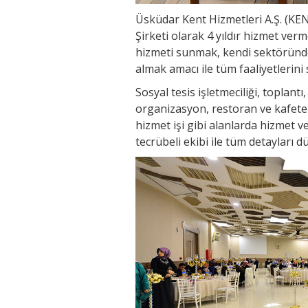
Üsküdar Kent Hizmetleri A.Ş. (KEN
Şirketi olarak 4 yıldır hizmet verm
hizmeti sunmak, kendi sektöründe e
almak amacı ile tüm faaliyetlerin
Sosyal tesis işletmeciliği, toplant
organizasyon, restoran ve kafeter
hizmet işi gibi alanlarda hizmet v
tecrübeli ekibi ile tüm detayları