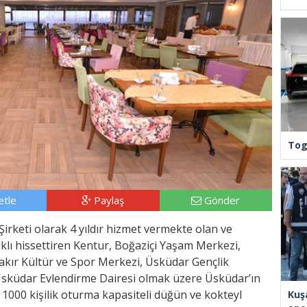
Tog
tle
Paylaş
Gönder
irketi olarak 4 yıldır hizmet vermekte olan ve
ıklı hissettiren Kentur, Boğaziçi Yaşam Merkezi,
kır Kültür ve Spor Merkezi, Üsküdar Gençlik
Üsküdar Evlendirme Dairesi olmak üzere Üsküdar’ın
k 1000 kişilik oturma kapasiteli düğün ve kokteyl
Kuş