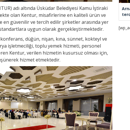
TUR) adı altında Üsküdar Belediyesi Kamu İştiraki
Arn
ter
ekte olan Kentur, misafirlerine en kaliteli ürün ve
n güvenilir ve tercih edilir şirketler arasında yer
[wp_a
i standartlara uygun olarak gerçekleştirmektedir.
ı, konferans, düğün, nişan, kına, sünnet, kokteyl ve
ya işletmeciliği, toplu yemek hizmeti, personel
eren Kentur, verilen hizmetin kusursuz olması için,
 düşünerek hizmet etmektedir.