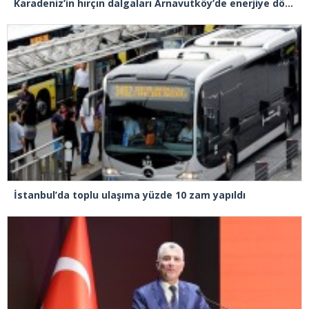
Karadeniz’in hırçın dalgaları Arnavutköy’de enerjiye dönüştü
İstanbul’da toplu ulaşıma yüzde 10 zam yapıldı