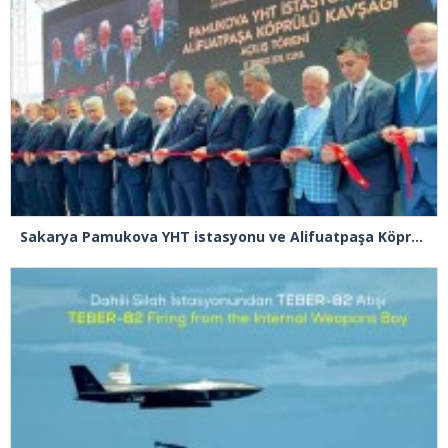
Sakarya Pamukova YHT istasyonu ve Alifuatpaşa Köprülü Kavşağı açılışı gerçekleşti