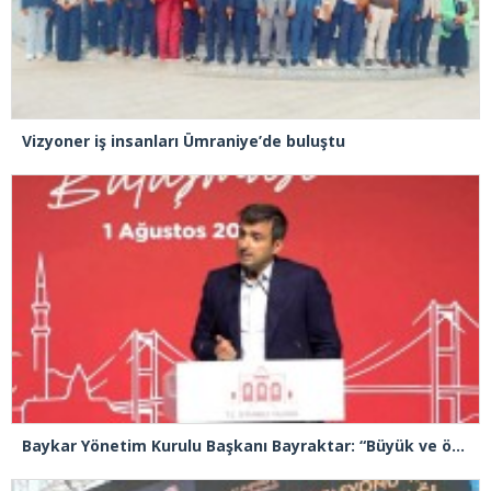
Vizyoner iş insanları Ümraniye’de buluştu
Baykar Yönetim Kurulu Başkanı Bayraktar: “Büyük ve önemli eserler konfor alanının dışında kalmaya razı olanlar tarafından gerçekleştirildi”