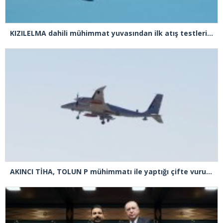
KIZILELMA dahili mühimmat yuvasından ilk atış testlerini başarıyla tamamladı
AKINCI TİHA, TOLUN P mühimmatı ile yaptığı çifte vuruşta hedefi tam isabetle vurdu