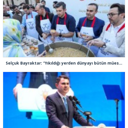
Selçuk Bayraktar: “Yıkıldığı yerden dünyayı bütün müesseseleriyle yeniden inşa etmek gerekiyor”