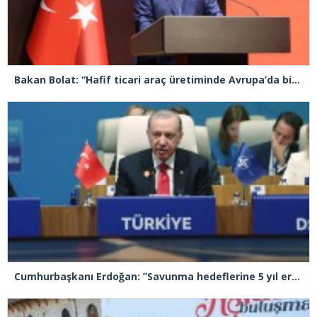
Bakan Bolat: “Hafif ticari araç üretiminde Avrupa’da birinci sıradayız”
Cumhurbaşkanı Erdoğan: ”Savunma hedeflerine 5 yıl erken ulaşacağız”