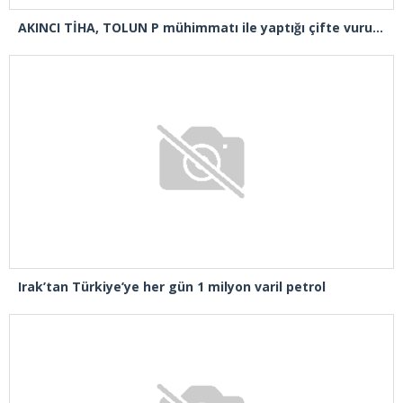
AKINCI TİHA, TOLUN P mühimmatı ile yaptığı çifte vuruşta hedefi tam isabetle vurdu
Irak’tan Türkiye’ye her gün 1 milyon varil petrol