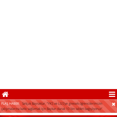
FLAŞ HABER:
Selçuk Bayraktar, “YKS ve LGS’ye girecek öğrencilerimizin
çalışmalarına katkı sağlamak için Baykar olarak 10 bin tablet bağışlıyoruz”