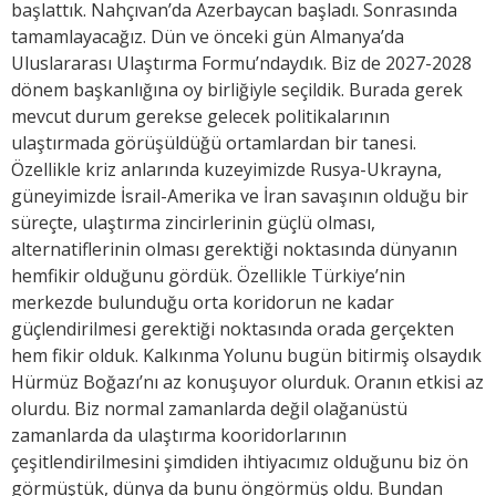
başlattık. Nahçıvan’da Azerbaycan başladı. Sonrasında
tamamlayacağız. Dün ve önceki gün Almanya’da
Uluslararası Ulaştırma Formu’ndaydık. Biz de 2027-2028
dönem başkanlığına oy birliğiyle seçildik. Burada gerek
mevcut durum gerekse gelecek politikalarının
ulaştırmada görüşüldüğü ortamlardan bir tanesi.
Özellikle kriz anlarında kuzeyimizde Rusya-Ukrayna,
güneyimizde İsrail-Amerika ve İran savaşının olduğu bir
süreçte, ulaştırma zincirlerinin güçlü olması,
alternatiflerinin olması gerektiği noktasında dünyanın
hemfikir olduğunu gördük. Özellikle Türkiye’nin
merkezde bulunduğu orta koridorun ne kadar
güçlendirilmesi gerektiği noktasında orada gerçekten
hem fikir olduk. Kalkınma Yolunu bugün bitirmiş olsaydık
Hürmüz Boğazı’nı az konuşuyor olurduk. Oranın etkisi az
olurdu. Biz normal zamanlarda değil olağanüstü
zamanlarda da ulaştırma kooridorlarının
çeşitlendirilmesini şimdiden ihtiyacımız olduğunu biz ön
görmüştük, dünya da bunu öngörmüş oldu. Bundan