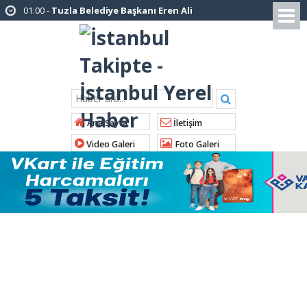
01:00 -
Tuzla Belediye Başkanı Eren Ali
Bingöl’den İBB’ye tepki
12:26 -
İstanbul Emniyet Müdürlüğünden
“Gök Kubbe’de, Mavi Vatan’da, Şanlı Topraklarda:
İstanbul Emniyeti Her Yerde” paylaşımı
19:26 -
Çekmeköy Belediye Başkanı Orhan
Ana Sayfa
İletişim
Çerkez AK Parti’ye katıldı
Video Galeri
Foto Galeri
16:56 -
İstanbul’da 4 CHP’li belediye başkanı
AK Parti’ye katılıyor
14:10 -
Pendik Belediyesi ekipleri
Balıkesir’deki orman yangınına müdahale ediyor
01:04 -
Arnavutköy’de üniversite adaylarına
tercih desteği