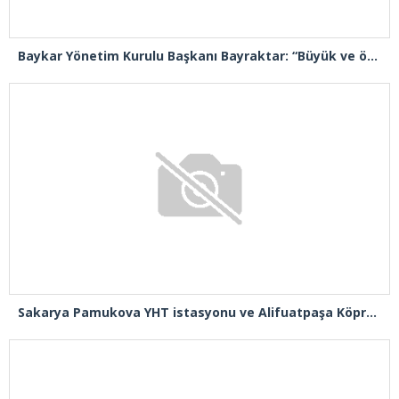
Baykar Yönetim Kurulu Başkanı Bayraktar: “Büyük ve önemli eserler konfor alanının dışında kalmaya razı olanlar tarafından gerçekleştirildi”
Sakarya Pamukova YHT istasyonu ve Alifuatpaşa Köprülü Kavşağı açılışı gerçekleşti