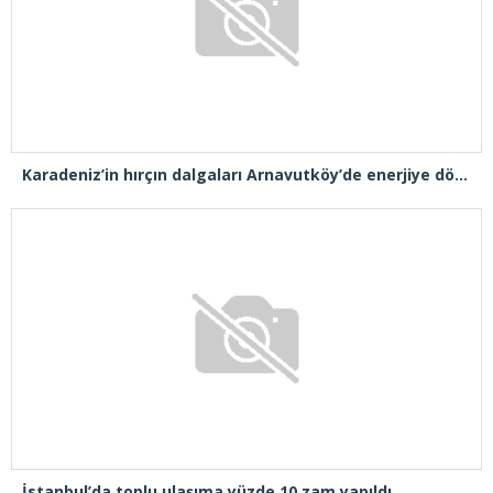
Karadeniz’in hırçın dalgaları Arnavutköy’de enerjiye dönüştü
İstanbul’da toplu ulaşıma yüzde 10 zam yapıldı