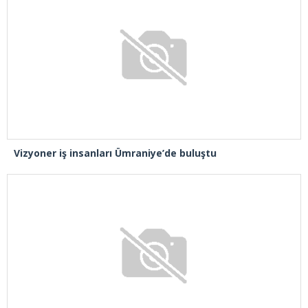
Vizyoner iş insanları Ümraniye’de buluştu