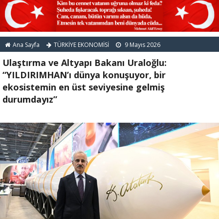
Ana Sayfa
TÜRKİYE EKONOMİSİ
9 Mayıs 2026
Ulaştırma ve Altyapı Bakanı Uraloğlu:
“YILDIRIMHAN’ı dünya konuşuyor, bir
ekosistemin en üst seviyesine gelmiş
durumdayız”