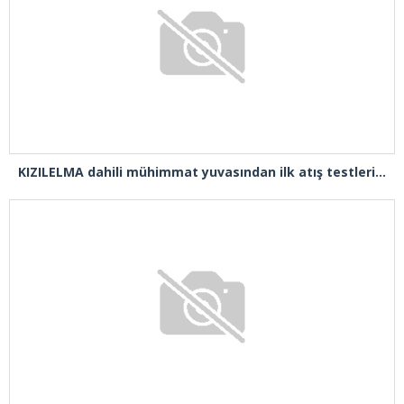
KIZILELMA dahili mühimmat yuvasından ilk atış testlerini başarıyla tamamladı