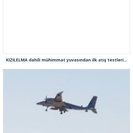
KIZILELMA dahili mühimmat yuvasından ilk atış testlerini başarıyla tamamladı