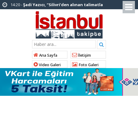
12:12 -
AK Parti’ye katılan ilçe belediye
başkanlarından İl Başkanı Özdemir’e ziyaret
01:00 -
Tuzla Belediye Başkanı Eren Ali
Bingöl’den İBB’ye tepki
12:26 -
İstanbul Emniyet Müdürlüğünden
“Gök Kubbe’de, Mavi Vatan’da, Şanlı Topraklarda:
Ana Sayfa
İletişim
İstanbul Emniyeti Her Yerde” paylaşımı
Video Galeri
Foto Galeri
19:26 -
Çekmeköy Belediye Başkanı Orhan
Çerkez AK Parti’ye katıldı
16:56 -
İstanbul’da 4 CHP’li belediye başkanı
AK Parti’ye katılıyor
14:10 -
Pendik Belediyesi ekipleri
Balıkesir’deki orman yangınına müdahale ediyor
01:04 -
Arnavutköy’de üniversite adaylarına
tercih desteği