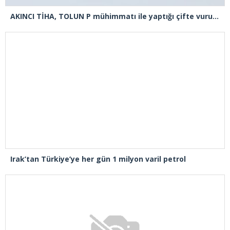
AKINCI TİHA, TOLUN P mühimmatı ile yaptığı çifte vuruşta hedefi tam isabetle vurdu
Irak’tan Türkiye’ye her gün 1 milyon varil petrol