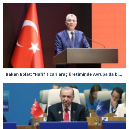
Bakan Bolat: “Hafif ticari araç üretiminde Avrupa’da birinci sıradayız”