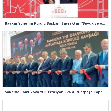
Baykar Yönetim Kurulu Başkanı Bayraktar: “Büyük ve önemli eserler konfor alanının dışında kalmaya razı olanlar tarafından gerçekleştirildi”
Sakarya Pamukova YHT istasyonu ve Alifuatpaşa Köprülü Kavşağı açılışı gerçekleşti