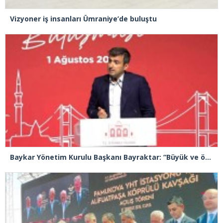
Vizyoner iş insanları Ümraniye’de buluştu
Baykar Yönetim Kurulu Başkanı Bayraktar: “Büyük ve önemli eserler konfor alanının dışında kalmaya razı olanlar tarafından gerçekleştirildi”