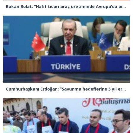
Bakan Bolat: “Hafif ticari araç üretiminde Avrupa’da birinci sıradayız”
Cumhurbaşkanı Erdoğan: ”Savunma hedeflerine 5 yıl erken ulaşacağız”