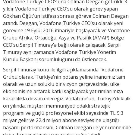
Vodafone Türkiye CEO’suna Colman Deegan getirildi. 3
yıldır Vodafone Türkiye CEO’su olarak görev yapan
Gökhan Öğüt’ün istifası sonrası göreve Colman Deegan
atandı. Deegan, Vodafone Türkiye CEO’su olarak yeni
görevine 19 Eylül 2016 itibariyle başlayacak ve Vodafone
Grubu Afrika, Ortadoğu, Asya ve Pasifik (AMAP) Bölge
CEO’su Serpil Timuray’a bağlı olarak çalışacak. Serpil
Timuray aynı zamanda Vodafone Türkiye Yönetim
Kurulu Başkanı sorumluluğunu da üstlenecek.
Serpil Timuray konu ile ilgili açıklamasında “Vodafone
Grubu olarak, Türkiye’nin potansiyeline inancımız tam
olarak ve uzun soluklu bir vizyon çerçevesinde, ülke
ekonomisine artarak katkı sağlayacak yatırımlarımıza
kararlılıkla devam edeceğiz. Vodafone’un, Türkiye’deki ilk
on yılında, müşteri memnuniyeti odaklı stratejik
programı ve güçlü profesyonel ekibi sayesinde TL 9.3
milyar gelir ve 22.4 milyon abone seviyesine ulaştığı
başarılı performansını, Colman Deegan ile yeni dönemde
daha da yükseltmek üzere çalışacağız.” dedi.