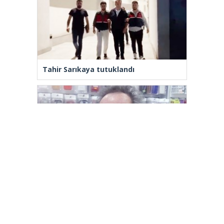
Tahir Sarıkaya tutuklandı
Yenilenmeden, ‘Yeni’ mümkün mü?
[wp_ad_camp_2]