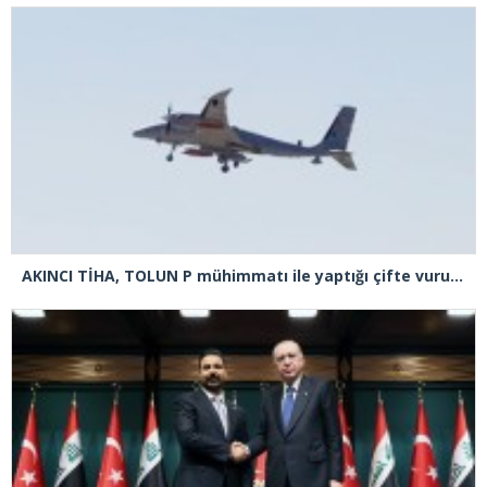
AKINCI TİHA, TOLUN P mühimmatı ile yaptığı çifte vuruşta hedefi tam isabetle vurdu