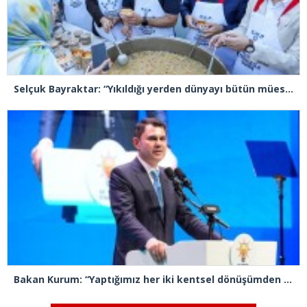
Selçuk Bayraktar: “Yıkıldığı yerden dünyayı bütün müesseseleriyle yeniden inşa etmek gerekiyor”
Bakan Kurum: “Yaptığımız her iki kentsel dönüşümden biri İstanbul’da gerçekleştiriliyor”