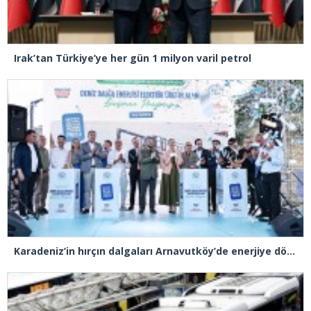
Irak’tan Türkiye’ye her gün 1 milyon varil petrol
Karadeniz’in hırçın dalgaları Arnavutköy’de enerjiye dönüştü