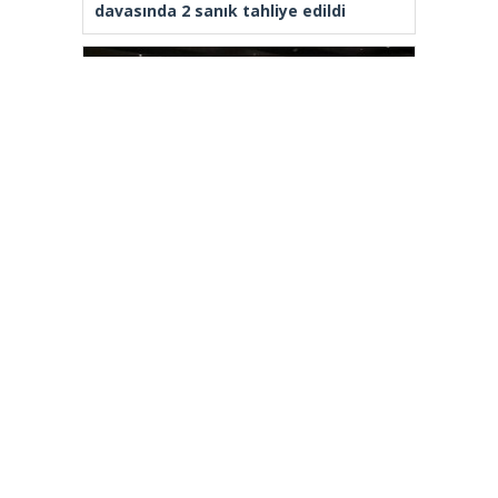
davasında 2 sanık tahliye edildi
Arnavutköy’de üniversite adaylarına
tercih desteği
[wp_ad_camp_2]
Gazete Manşetleri
Günlük Burç Yorumları
Haber Gönder
İletişim
Sitene Ekle