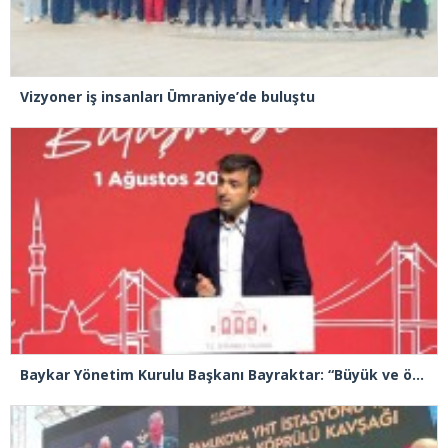
Vizyoner iş insanları Ümraniye’de buluştu
Baykar Yönetim Kurulu Başkanı Bayraktar: “Büyük ve önemli eserler konfor alanının dışında kalmaya razı olanlar tarafından gerçekleştirildi”