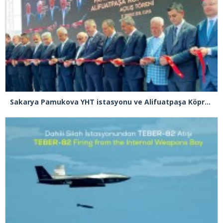
Sakarya Pamukova YHT istasyonu ve Alifuatpaşa Köprülü Kavşağı açılışı gerçekleşti