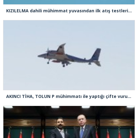
KIZILELMA dahili mühimmat yuvasından ilk atış testlerini başarıyla tamamladı
AKINCI TİHA, TOLUN P mühimmatı ile yaptığı çifte vuruşta hedefi tam isabetle vurdu