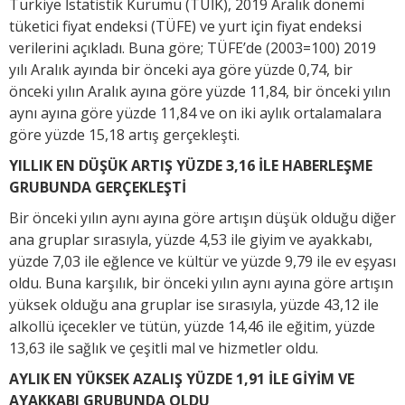
Türkiye İstatistik Kurumu (TÜİK), 2019 Aralık dönemi
tüketici fiyat endeksi (TÜFE) ve yurt için fiyat endeksi
verilerini açıkladı. Buna göre; TÜFE’de (2003=100) 2019
yılı Aralık ayında bir önceki aya göre yüzde 0,74, bir
önceki yılın Aralık ayına göre yüzde 11,84, bir önceki yılın
aynı ayına göre yüzde 11,84 ve on iki aylık ortalamalara
göre yüzde 15,18 artış gerçekleşti.
YILLIK EN DÜŞÜK ARTIŞ YÜZDE 3,16 İLE HABERLEŞME
GRUBUNDA GERÇEKLEŞTİ
Bir önceki yılın aynı ayına göre artışın düşük olduğu diğer
ana gruplar sırasıyla, yüzde 4,53 ile giyim ve ayakkabı,
yüzde 7,03 ile eğlence ve kültür ve yüzde 9,79 ile ev eşyası
oldu. Buna karşılık, bir önceki yılın aynı ayına göre artışın
yüksek olduğu ana gruplar ise sırasıyla, yüzde 43,12 ile
alkollü içecekler ve tütün, yüzde 14,46 ile eğitim, yüzde
13,63 ile sağlık ve çeşitli mal ve hizmetler oldu.
AYLIK EN YÜKSEK AZALIŞ YÜZDE 1,91 İLE GİYİM VE
AYAKKABI GRUBUNDA OLDU