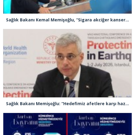
Sağlık Bakanı Kemal Memişoğlu, “Sigara akciğer kanserinde Türkiye’yi dünyada 1 numara yaptı”
Sağlık Bakanı Memişoğlu: “Hedefimiz afetlere karşı hazırlıklı, dirençli ve sürdürülebilir bir sağlık sistemi inşa etmek”