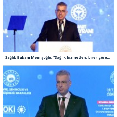
Sağlık Bakanı Memişoğlu: “Sağlık hizmetleri, birer görev olmakla birlikte, birer sorumluluk ve emanet bilinci de taşımaktadır”