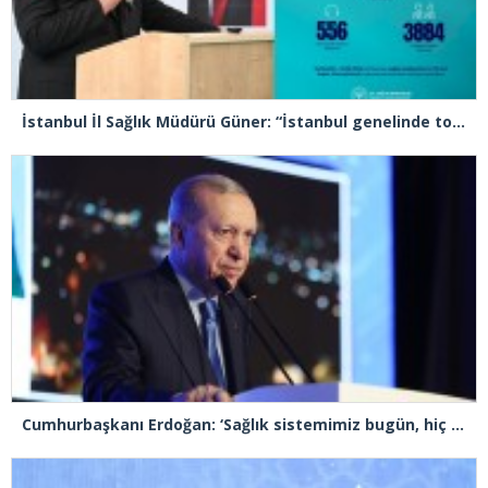
İstanbul İl Sağlık Müdürü Güner: “İstanbul genelinde toplam 48 bin 816 sağlık personelimiz bayram süresince görev başındadır”
Cumhurbaşkanı Erdoğan: ‘Sağlık sistemimiz bugün, hiç olmadığı kadar güçlüdür, dayanıklıdır’