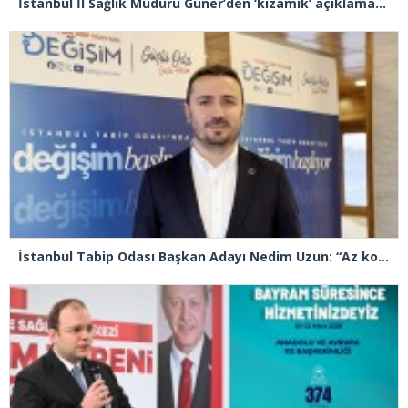
İstanbul İl Sağlık Müdürü Güner’den ‘kızamık’ açıklaması: “Problemimiz yok, takipteyiz”
İstanbul Tabip Odası Başkan Adayı Nedim Uzun: “Az konuşacağız çok icraat yapacağız”