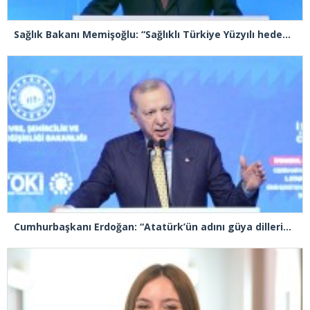
Sağlık Bakanı Memişoğlu: “Sağlıklı Türkiye Yüzyılı hedefleri için gece gündüz çalışmaya devam ediyoruz”
Cumhurbaşkanı Erdoğan: “Atatürk’ün adını güya dillerinden düşürmeyenler, mirasına sahip çıkmadı”