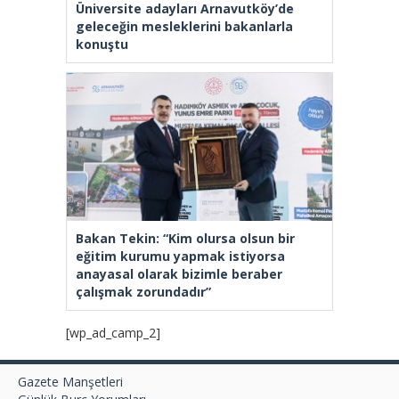
[wp_ad_camp_2]
Gazete Manşetleri
Günlük Burç Yorumları
Haber Gönder
İletişim
Sitene Ekle
TCMB Döviz Kurları & Döviz Çevirici
Tüm Manşetler
Tüm Yazarlar
istanbultakipte.com © 2020 Tüm Hakları saklıdır, kaynak
gösterilmeden içerik kopyalanamaz.
selyus