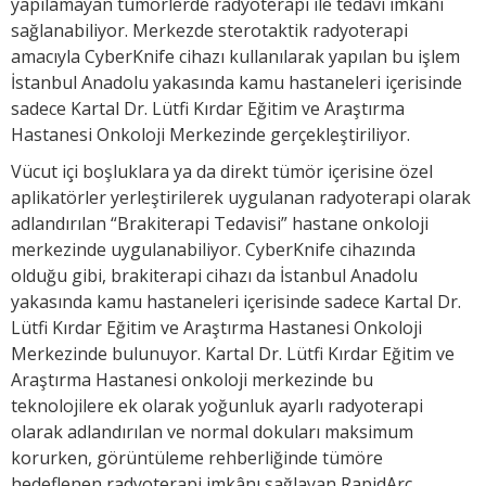
yapılamayan tümörlerde radyoterapi ile tedavi imkânı
sağlanabiliyor. Merkezde sterotaktik radyoterapi
amacıyla CyberKnife cihazı kullanılarak yapılan bu işlem
İstanbul Anadolu yakasında kamu hastaneleri içerisinde
sadece Kartal Dr. Lütfi Kırdar Eğitim ve Araştırma
Hastanesi Onkoloji Merkezinde gerçekleştiriliyor.
Vücut içi boşluklara ya da direkt tümör içerisine özel
aplikatörler yerleştirilerek uygulanan radyoterapi olarak
adlandırılan “Brakiterapi Tedavisi” hastane onkoloji
merkezinde uygulanabiliyor. CyberKnife cihazında
olduğu gibi, brakiterapi cihazı da İstanbul Anadolu
yakasında kamu hastaneleri içerisinde sadece Kartal Dr.
Lütfi Kırdar Eğitim ve Araştırma Hastanesi Onkoloji
Merkezinde bulunuyor. Kartal Dr. Lütfi Kırdar Eğitim ve
Araştırma Hastanesi onkoloji merkezinde bu
teknolojilere ek olarak yoğunluk ayarlı radyoterapi
olarak adlandırılan ve normal dokuları maksimum
korurken, görüntüleme rehberliğinde tümöre
hedeflenen radyoterapi imkânı sağlayan RapidArc