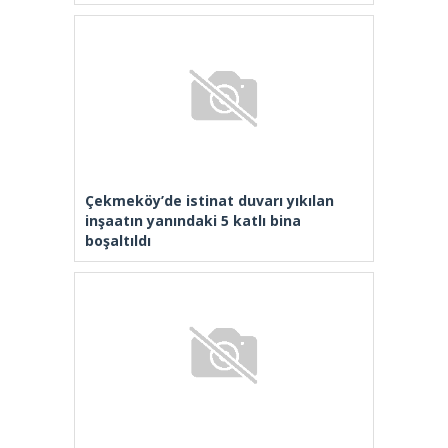
Çekmeköy’de istinat duvarı yıkılan
inşaatın yanındaki 5 katlı bina
boşaltıldı
Üniversite adayları Arnavutköy’de
geleceğin mesleklerini bakanlarla
konuştu
Bakan Tekin: “Kim olursa olsun bir
eğitim kurumu yapmak istiyorsa
anayasal olarak bizimle beraber
çalışmak zorundadır”