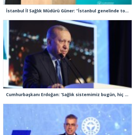
İstanbul İl Sağlık Müdürü Güner: “İstanbul genelinde toplam 48 bin 816 sağlık personelimiz bayram süresince görev başındadır”
Cumhurbaşkanı Erdoğan: ‘Sağlık sistemimiz bugün, hiç olmadığı kadar güçlüdür, dayanıklıdır’