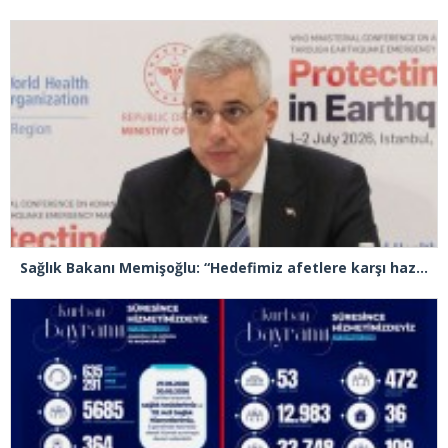
Sağlık Bakanı Memişoğlu: “Hedefimiz afetlere karşı hazırlıklı, dirençli ve sürdürülebilir bir sağlık sistemi inşa etmek”