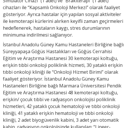
Simülatör Cihazı” (1 adet) ve “Brakiterapi” (1 adet)
cihazları ile “Kapsamlı Onkoloji Merkezi” olarak faaliyet
gösteriyor. Ayrıca hastalar için yapılan sosyal aktiviteler
ile kemoterapi kürlerini alırken keyifli zaman geçirmeleri
hedeflenerek, hastaların kaygı, stres durumlarının
minimuma indirilmesi sağlanıyor.
İstanbul Anadolu Güney Kamu Hastaneleri Birliğine bağlı
Süreyyapaşa Göğüs Hastalıkları ve Göğüs Cerrahisi
Eğitim ve Araştırma Hastanesi 30 kemoterapi koltuğu,
erişkin tıbbi onkoloji poliklinik hizmeti, 30 yataklı erişkin
tıbbi onkoloji kliniği ile “Onkoloji Hizmet Birimi” olarak
faaliyet gösteriyor. İstanbul Anadolu Güney Kamu
Hastaneleri Birliğine bağlı Marmara Üniversitesi Pendik
Eğitim ve Araştırma Hastanesi 48 kemoterapi koltuğu,
erişkin/ çocuk tıbbi ve radyasyon onkolojisi poliklinik
hizmetleri, 42 yataklı çocuk hematoloji ve tıbbi onkoloji
kliniği, 41 yataklı erişkin hematoloji ve tıbbi onkoloji
kliniği, 2 adet biyogüvenlik kabini, 3 adet yarı otomatik
kabin, radyasyon onkolojisinde kullanılan; “Lineer-