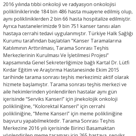
2016 yılında tıbbi onkoloji ve radyasyon onkolojisi
polikliniklerinde 184 bin 486 hasta muayene edilmiş olup,
aynı polikliniklerden 2 bin 66 hasta hospitalize edilmiştir.
Ayrıca hastanelerimizde 9 bin 751 kanser tanısı alan
hastaya cerrahi tedavi uygulanmıştır. Türkiye Halk Sağlığı
Kurumu tarafından başlatılan “Kanser Taramalarına
Katılımının Arttırılması, Tarama Sonrası Teşhis
Merkezlerinin Kurulması Ve İşletilmesi Projesi”
kapsamında Genel Sekreterliğimize bağlı Kartal Dr. Lütfi
Kırdar Eğitim ve Araştırma Hastanesinde Ekim 2015
tarihinde tarama sonrası teşhis merkezimiz aktif olarak
hizmete başlamıştır. Tarama sonrası teşhis merkezi ve
aile hekimlerinden yönlendirilen hastalar aynı gün
içerisinde “Serviks Kanseri” için jinekolojik onkoloji
polikliniğine, “Kolorektal Kanseri” için cerrahi
polikliniğine, “Meme Kanseri” için meme polikliniğine
başvuru yapabilmektedir. Tarama Sonrası Teşhis
Merkezine 2016 yılı içerisinde Birinci Basamaktan
yönlendirilen meme taraması için 265 hastaya, serviks