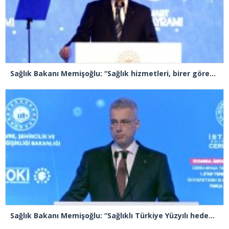
Sağlık Bakanı Memişoğlu: “Sağlık hizmetleri, birer görev olmakla birlikte, birer sorumluluk ve emanet bilinci de taşımaktadır”
Sağlık Bakanı Memişoğlu: “Sağlıklı Türkiye Yüzyılı hedefleri için gece gündüz çalışmaya devam ediyoruz”