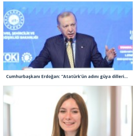
Cumhurbaşkanı Erdoğan: “Atatürk’ün adını güya dillerinden düşürmeyenler, mirasına sahip çıkmadı”