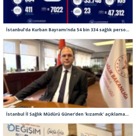
İstanbul’da Kurban Bayramı’nda 54 bin 334 sağlık personeli görev yapacak
İstanbul İl Sağlık Müdürü Güner’den ‘kızamık’ açıklaması: “Problemimiz yok, takipteyiz”