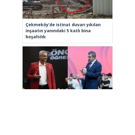
Çekmeköy’de istinat duvarı yıkılan
inşaatın yanındaki 5 katlı bina
boşaltıldı
Üniversite adayları Arnavutköy’de
geleceğin mesleklerini bakanlarla
konuştu