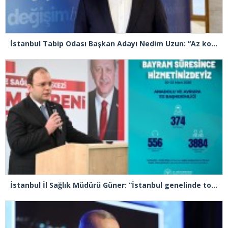
İstanbul Tabip Odası Başkan Adayı Nedim Uzun: “Az konuşacağız çok icraat yapacağız”
İstanbul İl Sağlık Müdürü Güner: “İstanbul genelinde toplam 48 bin 816 sağlık personelimiz bayram süresince görev başındadır”