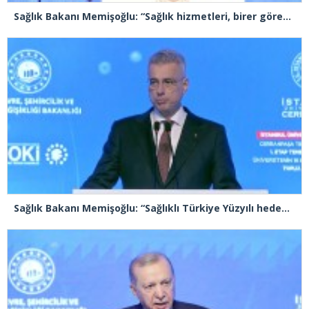
Sağlık Bakanı Memişoğlu: “Sağlık hizmetleri, birer görev olmakla birlikte, birer sorumluluk ve emanet bilinci de taşımaktadır”
Sağlık Bakanı Memişoğlu: “Sağlıklı Türkiye Yüzyılı hedefleri için gece gündüz çalışmaya devam ediyoruz”