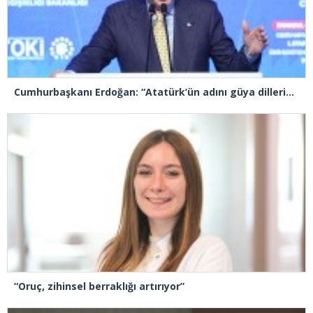
Cumhurbaşkanı Erdoğan: “Atatürk’ün adını güya dillerinden düşürmeyenler, mirasına sahip çıkmadı”
“Oruç, zihinsel berraklığı artırıyor”