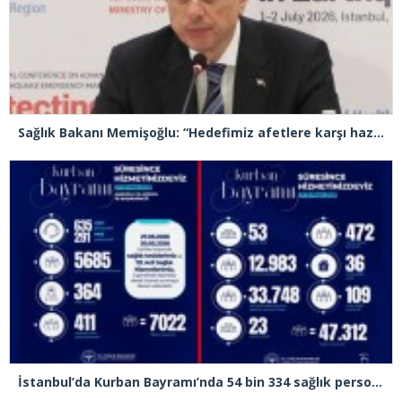
Sağlık Bakanı Memişoğlu: “Hedefimiz afetlere karşı hazırlıklı, dirençli ve sürdürülebilir bir sağlık sistemi inşa etmek”
İstanbul’da Kurban Bayramı’nda 54 bin 334 sağlık personeli görev yapacak