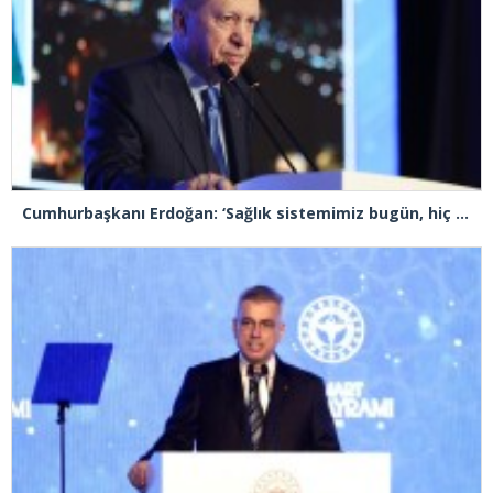
Cumhurbaşkanı Erdoğan: ‘Sağlık sistemimiz bugün, hiç olmadığı kadar güçlüdür, dayanıklıdır’