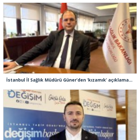
İstanbul İl Sağlık Müdürü Güner’den ‘kızamık’ açıklaması: “Problemimiz yok, takipteyiz”