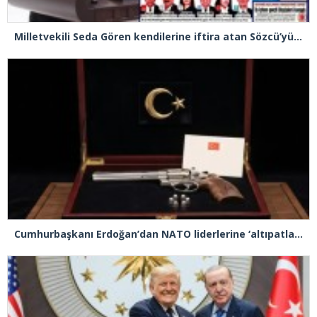
Milletvekili Seda Gören kendilerine iftira atan Sözcü’yü sert bir dille eleştirdi
Cumhurbaşkanı Erdoğan’dan NATO liderlerine ‘altıpatlar’ model silah jesti