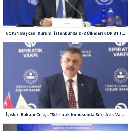
COP31 Başkanı Kurum, İstanbul’da D-8 Ülkeleri COP 31 toplantısına başkanlık etti
İçişleri Bakanı Çiftçi: “Sıfır atık konusunda Sıfır Atık Vakfımızla beraber iş ve güç birliği yapıyoruz”