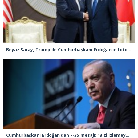
Beyaz Saray, Trump ile Cumhurbaşkanı Erdoğan’ın fotoğrafını paylaştı
Cumhurbaşkanı Erdoğan’dan F-35 mesajı: “Bizi izlemeye devam edin”