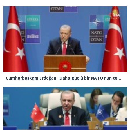
Cumhurbaşkanı Erdoğan: ‘Daha güçlü bir NATO’nun temellerini Ankara’da attık’