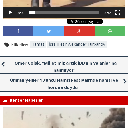
00:00
00:54
Hamas
İsrailli esir Alexander Turbanov
Etiketler:
Ömer Çolak, “Milletimiz artık İBB’nin yalanlarına
inanmıyor”
Ümraniyeliler 10’uncu Hamsi Festivali’nde hamsi ve
horona doydu
Benzer Haberler