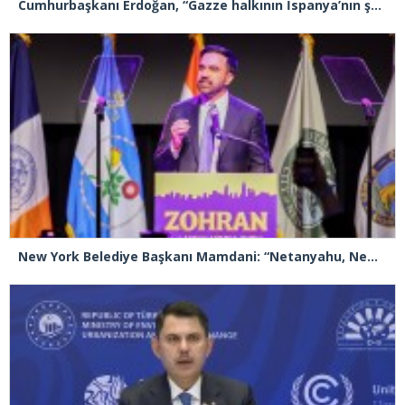
Cumhurbaşkanı Erdoğan, “Gazze halkının İspanya’nın şampiyonluğuna gösterdiği sevinç çok değerli”
New York Belediye Başkanı Mamdani: “Netanyahu, New York’u ziyaret ederse tutuklanmalı”