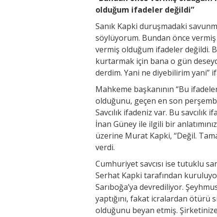
olduğum ifadeler değildi”
Sanık Kapki duruşmadaki savunm
söylüyorum. Bundan önce vermiş 
vermiş olduğum ifadeler değildi. 
kurtarmak için bana o gün deseydi
derdim. Yani ne diyebilirim yani” if
Mahkeme başkanının “Bu ifadeleri
olduğunu, geçen en son perşembe 
Savcılık ifadeniz var. Bu savcılık
İnan Güney ile ilgili bir anlatımı
üzerine Murat Kapki, “Değil. Tama
verdi.
Cumhuriyet savcısı ise tutuklu sanı
Serhat Kapki tarafından kuruluyo
Sarıboğa’ya devrediliyor. Şeyhmus
yaptığını, fakat icralardan ötürü 
olduğunu beyan etmiş. Şirketinize