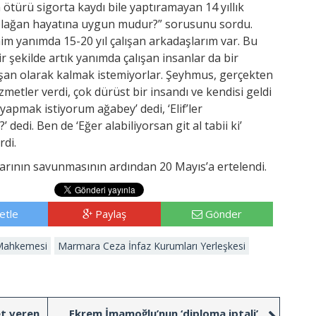
 ötürü sigorta kaydı bile yaptıramayan 14 yıllık
n olağan hayatına uygun mudur?” sorusunu sordu.
im yanımda 15-20 yıl çalışan arkadaşlarım var. Bu
r şekilde artık yanımda çalışan insanlar da bir
lışan olarak kalmak istemiyorlar. Şeyhmus, gerçekten
etler verdi, çok dürüst bir insandı ve kendisi geldi
 yapmak istiyorum ağabey’ dedi, ‘Elif’ler
 dedi. Ben de ‘Eğer alabiliyorsan git al tabii ki’
rdi.
arının savunmasının ardından 20 Mayıs’a ertelendi.
etle
Paylaş
Gönder
 Mahkemesi
Marmara Ceza İnfaz Kurumları Yerleşkesi
et veren
Ekrem İmamoğlu’nun ‘diploma iptali’