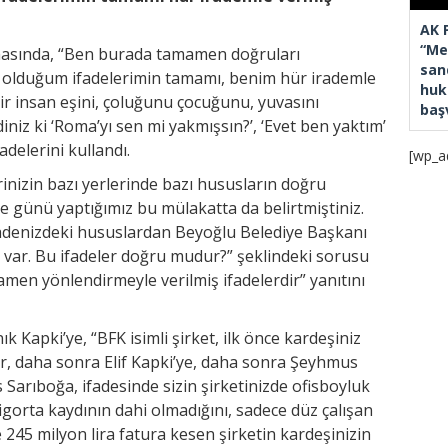
AK 
“Mec
asında, “Ben burada tamamen doğruları
san
olduğum ifadelerimin tamamı, benim hür irademle
huk
Bir insan eşini, çoluğunu çocuğunu, yuvasını
baş
niz ki ‘Roma’yı sen mi yakmışsın?’, ‘Evet ben yaktım’
adelerini kullandı.
[wp_a
nizin bazı yerlerinde bazı hususların doğru
günü yaptığımız bu mülakatta da belirtmiştiniz.
 ifadenizdeki hususlardan Beyoğlu Belediye Başkanı
nız var. Bu ifadeler doğru mudur?” şeklindeki sorusu
men yönlendirmeyle verilmiş ifadelerdir” yanıtını
k Kapki’ye, “BFK isimli şirket, ilk önce kardeşiniz
r, daha sonra Elif Kapki’ye, daha sonra Şeyhmus
 Sarıboğa, ifadesinde sizin şirketinizde ofisboyluk
sigorta kaydının dahi olmadığını, sadece düz çalışan
 245 milyon lira fatura kesen şirketin kardeşinizin