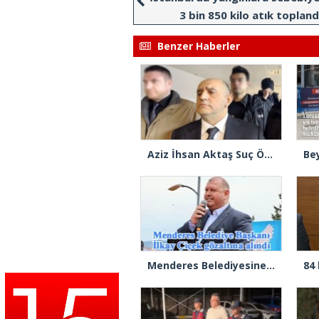
3 bin 850 kilo atık topland
Benzer Haberler
Aziz İhsan Aktaş Suç Örgütü davasında 2 sanık tahliye edildi
Menderes Belediyesine operasyon: Başkan Çiçek ve 13 kişi gözaltında