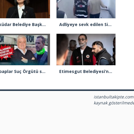
Üsküdar Belediye Başkanı Sinem Dedetaş tutuklandı
Adliyeye sevk edilen Sinem Dedetaş’ın ifadesine başlandı
Ahbaplar Suç Örgütü soruşturmasında 7 şüpheli tutuklandı
Etimesgut Belediyesi’ne operasyon: 55 şüpheliye gözaltı kararı
istanbultakipte.com
kaynak gösterilmed