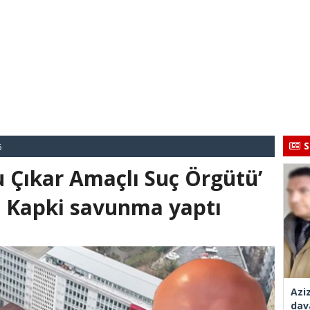
S
6
 Çıkar Amaçlı Suç Örgütü’
 Kapki savunma yaptı
Azi
dav