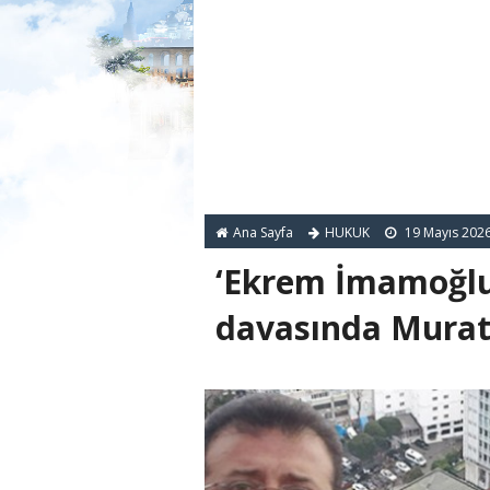
Ana Sayfa
HUKUK
19 Mayıs 202
‘Ekrem İmamoğlu
davasında Murat