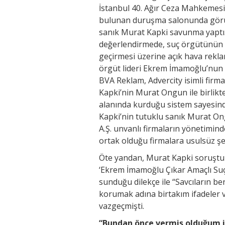
İstanbul 40. Ağır Ceza Mahkemesi
bulunan duruşma salonunda görül
sanık Murat Kapki savunma yaptı
değerlendirmede, suç örgütünün İ
geçirmesi üzerine açık hava rekl
örgüt lideri Ekrem İmamoğlu’nun
BVA Reklam, Advercity isimli firma
Kapki’nin Murat Ongun ile birlikt
alanında kurduğu sistem sayesind
Kapki’nin tutuklu sanık Murat Ong
A.Ş. unvanlı firmaların yönetimind
ortak olduğu firmalara usulsüz şek
Öte yandan, Murat Kapki soruştur
‘Ekrem İmamoğlu Çıkar Amaçlı S
sunduğu dilekçe ile “Savcıların b
korumak adına birtakım ifadeler v
vazgeçmişti.
“Bundan önce vermiş olduğum 