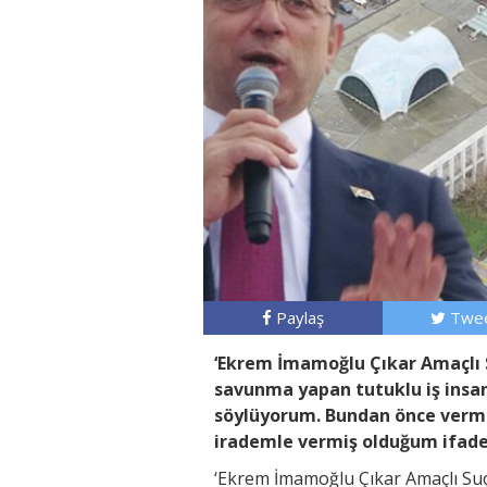
Paylaş
Twee
‘Ekrem İmamoğlu Çıkar Amaçlı 
savunma yapan tutuklu iş insa
söylüyorum. Bundan önce verm
irademle vermiş olduğum ifadel
‘Ekrem İmamoğlu Çıkar Amaçlı Suç