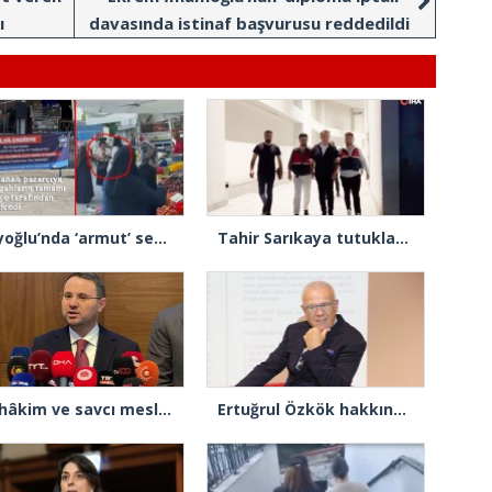
ı
davasında istinaf başvurusu reddedildi
Beyoğlu’nda ‘armut’ seçme tartışmasında müşterinin başına kalas fırlatan pazarcı tutuklandı
Tahir Sarıkaya tutuklandı
84 hâkim ve savcı meslekten çıkarıldı
Ertuğrul Özkök hakkında re’sen soruşturma başlatıldı