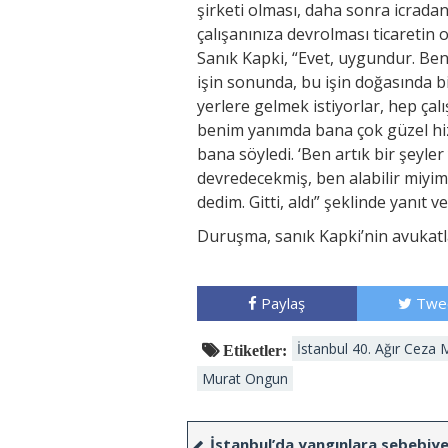
şirketi olması, daha sonra icradan
çalışanınıza devrolması ticareti
Sanık Kapki, “Evet, uygundur. Ben
işin sonunda, bu işin doğasında bi
yerlere gelmek istiyorlar, hep ça
benim yanımda bana çok güzel hizm
bana söyledi. ‘Ben artık bir şeyler
devredecekmiş, ben alabilir miyim?’
dedim. Gitti, aldı” şeklinde yanıt ve
Duruşma, sanık Kapki’nin avukatl
Paylaş
Twe
İstanbul 40. Ağır Ceza
Etiketler:
Murat Ongun
İstanbul’da yangınlara sebebiy