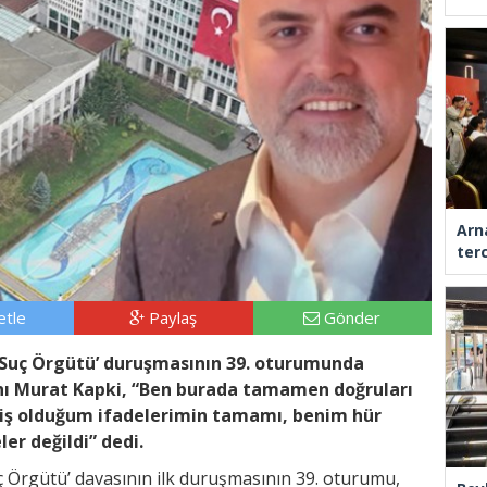
Arn
ter
tle
Paylaş
Gönder
Suç Örgütü’ duruşmasının 39. oturumunda
nı Murat Kapki, “Ben burada tamamen doğruları
iş olduğum ifadelerimin tamamı, benim hür
er değildi” dedi.
 Örgütü’ davasının ilk duruşmasının 39. oturumu,