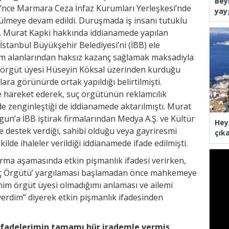
Bey
’nce Marmara Ceza İnfaz Kurumları Yerleşkesi’nde
yay
meye devam edildi. Duruşmada iş insanı tutuklu
. Murat Kapki hakkında iddianamede yapılan
stanbul Büyükşehir Belediyesi’ni (İBB) ele
am alanlarından haksız kazanç sağlamak maksadıyla
 örgüt üyesi Hüseyin Köksal üzerinden kurduğu
lara görünürde ortak yapıldığı belirtilmişti.
e hareket ederek, suç örgütünün reklamcılık
e zenginleştiği de iddianamede aktarılmıştı. Murat
un’a İBB iştirak firmalarından Medya A.Ş. ve Kültür
Hey
e destek verdiği, sahibi olduğu veya gayriresmi
çık
ilde ihaleler verildiği iddianamede ifade edilmişti.
ma aşamasında etkin pişmanlık ifadesi verirken,
uç Örgütü’ yargılaması başlamadan önce mahkemeye
enim örgüt üyesi olmadığımı anlaması ve ailemi
erdim” diyerek etkin pişmanlık ifadesinden
ifadelerimin tamamı hür irademle vermiş