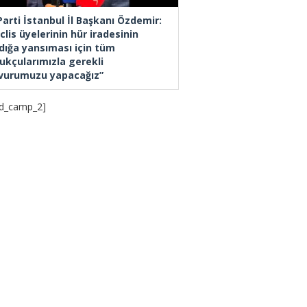
Parti İstanbul İl Başkanı Özdemir:
lis üyelerinin hür iradesinin
dığa yansıması için tüm
ukçularımızla gerekli
vurumuzu yapacağız”
d_camp_2]