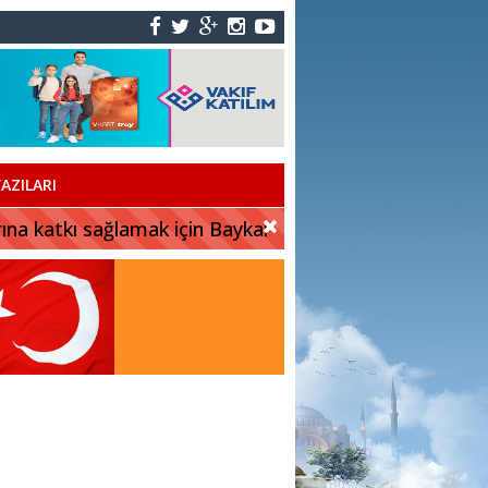
AZILARI
rına katkı sağlamak için Baykar