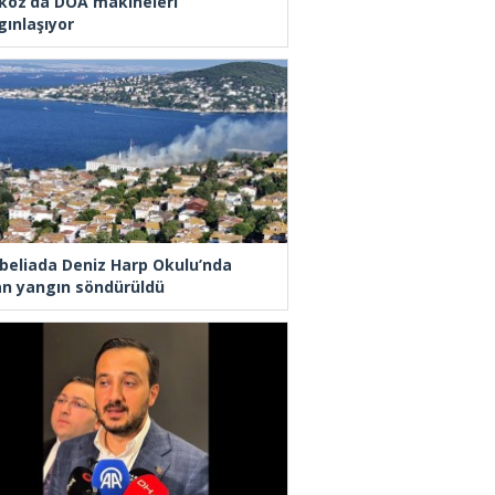
koz’da DOA makineleri
gınlaşıyor
beliada Deniz Harp Okulu’nda
an yangın söndürüldü