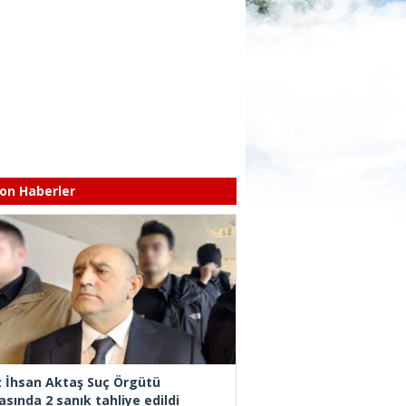
on Haberler
z İhsan Aktaş Suç Örgütü
asında 2 sanık tahliye edildi