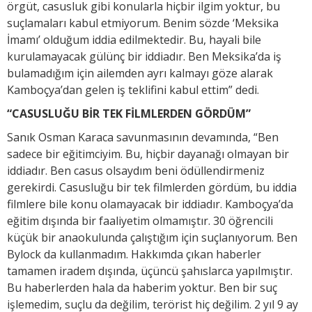
örgüt, casusluk gibi konularla hiçbir ilgim yoktur, bu
suçlamaları kabul etmiyorum. Benim sözde ‘Meksika
İmamı’ olduğum iddia edilmektedir. Bu, hayali bile
kurulamayacak gülünç bir iddiadır. Ben Meksika’da iş
bulamadığım için ailemden ayrı kalmayı göze alarak
Kamboçya’dan gelen iş teklifini kabul ettim” dedi.
“CASUSLUĞU BİR TEK FİLMLERDEN GÖRDÜM”
Sanık Osman Karaca savunmasının devamında, “Ben
sadece bir eğitimciyim. Bu, hiçbir dayanağı olmayan bir
iddiadır. Ben casus olsaydım beni ödüllendirmeniz
gerekirdi. Casusluğu bir tek filmlerden gördüm, bu iddia
filmlere bile konu olamayacak bir iddiadır. Kamboçya’da
eğitim dışında bir faaliyetim olmamıştır. 30 öğrencili
küçük bir anaokulunda çalıştığım için suçlanıyorum. Ben
Bylock da kullanmadım. Hakkımda çıkan haberler
tamamen iradem dışında, üçüncü şahıslarca yapılmıştır.
Bu haberlerden hala da haberim yoktur. Ben bir suç
işlemedim, suçlu da değilim, terörist hiç değilim. 2 yıl 9 ay