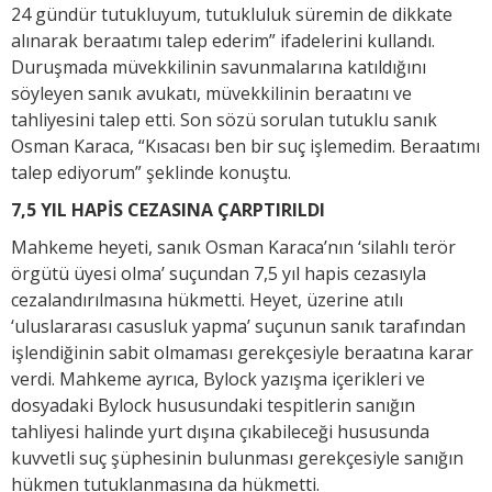
24 gündür tutukluyum, tutukluluk süremin de dikkate
alınarak beraatımı talep ederim” ifadelerini kullandı.
Duruşmada müvekkilinin savunmalarına katıldığını
söyleyen sanık avukatı, müvekkilinin beraatını ve
tahliyesini talep etti. Son sözü sorulan tutuklu sanık
Osman Karaca, “Kısacası ben bir suç işlemedim. Beraatımı
talep ediyorum” şeklinde konuştu.
7,5 YIL HAPİS CEZASINA ÇARPTIRILDI
Mahkeme heyeti, sanık Osman Karaca’nın ‘silahlı terör
örgütü üyesi olma’ suçundan 7,5 yıl hapis cezasıyla
cezalandırılmasına hükmetti. Heyet, üzerine atılı
‘uluslararası casusluk yapma’ suçunun sanık tarafından
işlendiğinin sabit olmaması gerekçesiyle beraatına karar
verdi. Mahkeme ayrıca, Bylock yazışma içerikleri ve
dosyadaki Bylock hususundaki tespitlerin sanığın
tahliyesi halinde yurt dışına çıkabileceği hususunda
kuvvetli suç şüphesinin bulunması gerekçesiyle sanığın
hükmen tutuklanmasına da hükmetti.