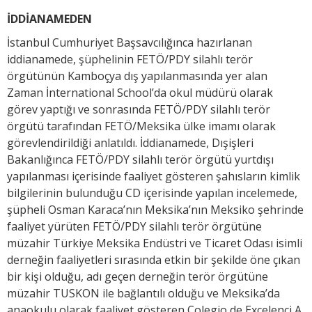
İDDİANAMEDEN
İstanbul Cumhuriyet Başsavcılığınca hazırlanan
iddianamede, şüphelinin FETÖ/PDY silahlı terör
örgütünün Kamboçya dış yapılanmasında yer alan
Zaman İnternational School’da okul müdürü olarak
görev yaptığı ve sonrasında FETÖ/PDY silahlı terör
örgütü tarafından FETÖ/Meksika ülke imamı olarak
görevlendirildiği anlatıldı. İddianamede, Dışişleri
Bakanlığınca FETÖ/PDY silahlı terör örgütü yurtdışı
yapılanması içerisinde faaliyet gösteren şahısların kimlik
bilgilerinin bulunduğu CD içerisinde yapılan incelemede,
şüpheli Osman Karaca’nın Meksika’nın Meksiko şehrinde
faaliyet yürüten FETÖ/PDY silahlı terör örgütüne
müzahir Türkiye Meksika Endüstri ve Ticaret Odası isimli
derneğin faaliyetleri sırasında etkin bir şekilde öne çıkan
bir kişi olduğu, adı geçen derneğin terör örgütüne
müzahir TUSKON ile bağlantılı olduğu ve Meksika’da
anaokulu olarak faaliyet gösteren Colegio de Excelenci A