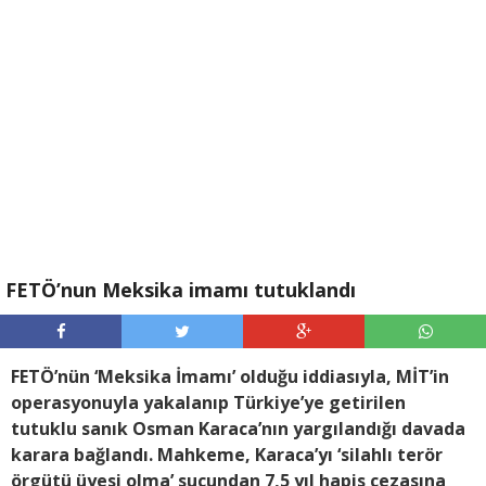
FETÖ’nun Meksika imamı tutuklandı
FETÖ’nün ‘Meksika İmamı’ olduğu iddiasıyla, MİT’in
operasyonuyla yakalanıp Türkiye’ye getirilen
tutuklu sanık Osman Karaca’nın yargılandığı davada
karara bağlandı. Mahkeme, Karaca’yı ‘silahlı terör
örgütü üyesi olma’ suçundan 7,5 yıl hapis cezasına