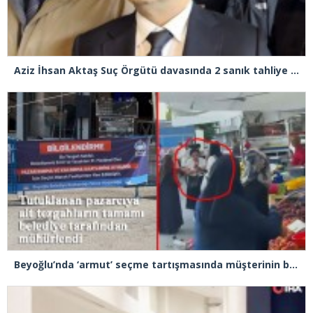
Aziz İhsan Aktaş Suç Örgütü davasında 2 sanık tahliye edildi
Beyoğlu’nda ‘armut’ seçme tartışmasında müşterinin başına kalas fırlatan pazarcı tutuklandı