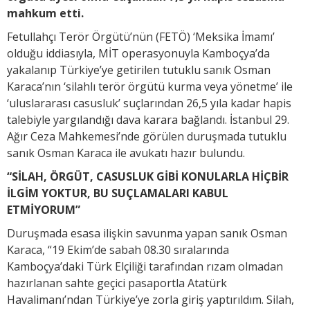
mahkum etti.
Fetullahçı Terör Örgütü’nün (FETÖ) ‘Meksika İmamı’
olduğu iddiasıyla, MİT operasyonuyla Kamboçya’da
yakalanıp Türkiye’ye getirilen tutuklu sanık Osman
Karaca’nın ‘silahlı terör örgütü kurma veya yönetme’ ile
‘uluslararası casusluk’ suçlarından 26,5 yıla kadar hapis
talebiyle yargılandığı dava karara bağlandı. İstanbul 29.
Ağır Ceza Mahkemesi’nde görülen duruşmada tutuklu
sanık Osman Karaca ile avukatı hazır bulundu.
“SİLAH, ÖRGÜT, CASUSLUK GİBİ KONULARLA HİÇBİR
İLGİM YOKTUR, BU SUÇLAMALARI KABUL
ETMİYORUM”
Duruşmada esasa ilişkin savunma yapan sanık Osman
Karaca, “19 Ekim’de sabah 08.30 sıralarında
Kamboçya’daki Türk Elçiliği tarafından rızam olmadan
hazırlanan sahte geçici pasaportla Atatürk
Havalimanı’ndan Türkiye’ye zorla giriş yaptırıldım. Silah,