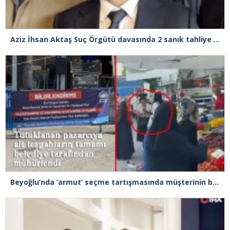
Aziz İhsan Aktaş Suç Örgütü davasında 2 sanık tahliye edildi
Beyoğlu’nda ‘armut’ seçme tartışmasında müşterinin başına kalas fırlatan pazarcı tutuklandı